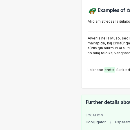
Examples of
t
Mi ĉiam streĉas la ŝulaĉo
Alvenis ne la Muso, sed 
malrapide, kaj ĉirkaŭriga
aŭdis ĝin murmuri al si: "
ho miaj felo kaj vangharo
La knabo
trotis
flanke d
Further details abo
LOCATION
Cooljugator
/
Esperan