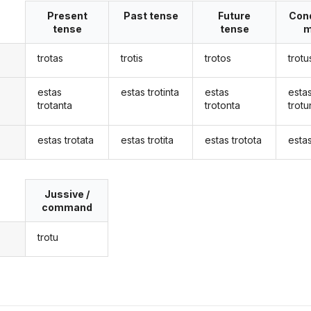
Present
Past tense
Future
Cond
tense
tense
m
trotas
trotis
trotos
trotu
estas
estas trotinta
estas
esta
trotanta
trotonta
trotu
estas trotata
estas trotita
estas trotota
estas
Jussive /
command
trotu