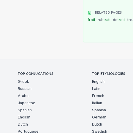
RELATED PAGES
froti
rub
trati
do
treti
tre
TOP CONJUGATIONS
TOP ETYMOLOGIES
Greek
English
Russian
Latin
Arabic
French
Japanese
Italian
Spanish
Spanish
English
German
Dutch
Dutch
Portuguese
Swedish