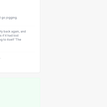
I go jogging.
wly back again, and
 if it had lost
g to itself 'The
.