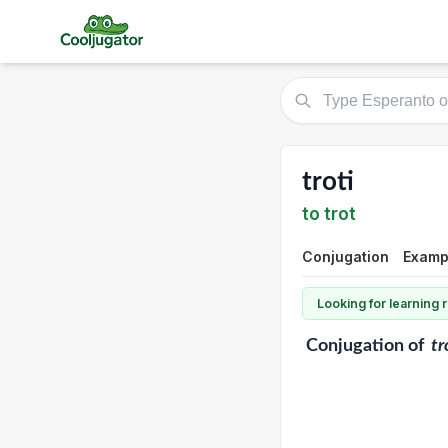
troti
to trot
Conjugation
Exampl
Looking for learning
Conjugation
of
tr