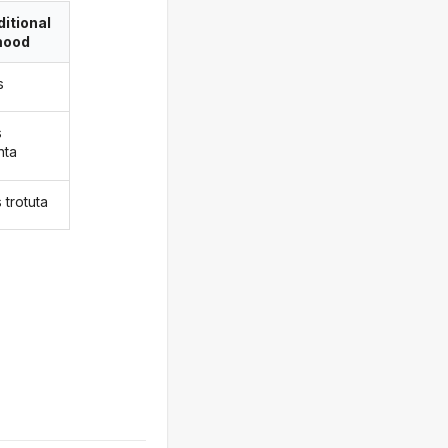
itional
ood
s
s
nta
 trotuta