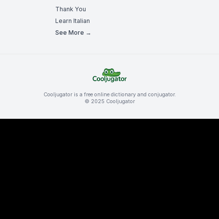
Thank You
Learn Italian
See More →
Cooljugator is a free online dictionary and conjugator.
© 2025 Cooljugator