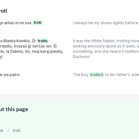
roti
jn antaŭ ol mi iras
troti
.
I always tie my shoes tightly before 
la Blanka Kuniklo, Ĝi
trotis
It was the White Rabbit, trotting slo
rdadis, kvazaŭ ĝi serĉas ion. Ŝi
looking anxiously about as it went, as
Ho, la Dukino, ho, miaj karaj piedoj,
something; and she heard it mutterin
j!
Duchess!
e sia patro.
The boy
trotted
to his father's side
ut this page
to
/
troti