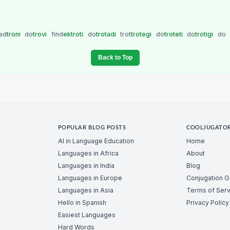
ad
troni
do
trovi
find
ektroti
do
trotadi
trot
trotegi
do
troteti
do
trotigi
do
Back to Top
POPULAR BLOG POSTS
COOLJUGATO
AI in Language Education
Home
Languages in Africa
About
Languages in India
Blog
Languages in Europe
Conjugation 
Languages in Asia
Terms of Serv
Hello in Spanish
Privacy Policy
Easiest Languages
Hard Words