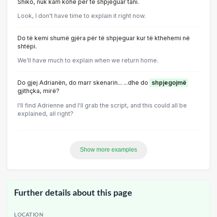
Shiko, nuk kam kohë për të shpjeguar tani.
Look, I don't have time to explain it right now.
Do të kemi shumë gjëra për të shpjeguar kur të kthehemi në
shtëpi.
We'll have much to explain when we return home.
Do gjej Adrianën, do marr skenarin... ...dhe do
shpjegojmë
gjithçka, mirë?
I'll find Adrienne and I'll grab the script, and this could all be
explained, all right?
Show more examples
Further details about this page
LOCATION