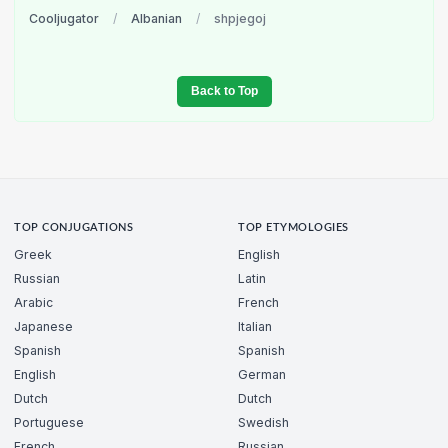
Cooljugator
/
Albanian
/
shpjegoj
Back to Top
TOP CONJUGATIONS
TOP ETYMOLOGIES
Greek
English
Russian
Latin
Arabic
French
Japanese
Italian
Spanish
Spanish
English
German
Dutch
Dutch
Portuguese
Swedish
French
Russian