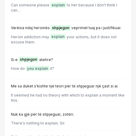
Can someone please
explain
to her because I don't think I
can...
Varësia ndaj heroinës
shpjegon
veprimet tuaj pa i justifikuar.
Heroin addiction may
explain
your actions, but it does not
excuse them.
Si e
shpjegon
atehre?
How do
you explain
it?
Me sa duket s'kishte një teori për të shpjeguar një çast si ai.
It seemed he had no theory with which to explain a moment like
this.
Nuk ka gjë për të shpjeguar, zotëri.
There's nothing to explain. Sir.