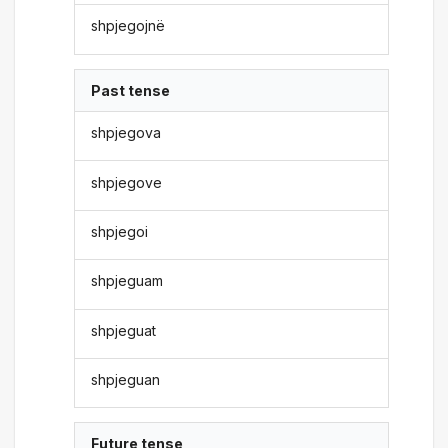
shpjegojnë
Past tense
shpjegova
shpjegove
shpjegoi
shpjeguam
shpjeguat
shpjeguan
Future tense