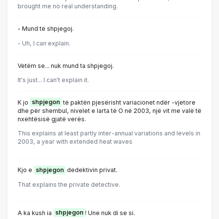
brought me no real understanding.
- Mund të shpjegoj.
- Uh, I can explain.
Vetëm se... nuk mund ta shpjegoj.
It's just... I can't explain it.
K jo
shpjegon
të paktën pjesërisht variacionet ndër -vjetore
dhe për shembul, nivelet e larta të O në 2003, një vit me valë të
nxehtësisë gjatë verës.
This explains at least partly inter-annual variations and levels in
2003, a year with extended heat waves
Kjo e
shpjegon
dedektivin privat.
That explains the private detective.
A ka kush ia
shpjegon
! Une nuk di se si.