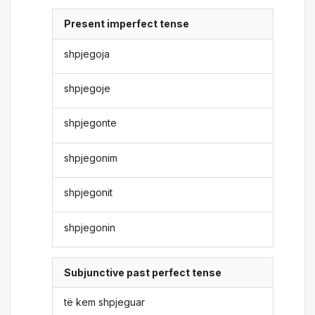
Present imperfect tense
shpjegoja
shpjegoje
shpjegonte
shpjegonim
shpjegonit
shpjegonin
Subjunctive past perfect tense
të kem shpjeguar