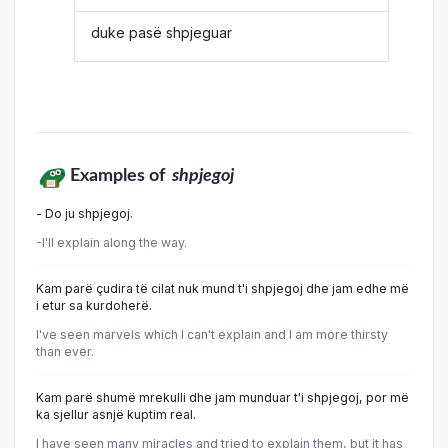
duke pasë shpjeguar
Examples of
shpjegoj
- Do ju shpjegoj.
-I'll explain along the way.
Kam parë çudira të cilat nuk mund t'i shpjegoj dhe jam edhe më
i etur sa kurdoherë.
I've seen marvels which I can't explain and I am more thirsty
than ever.
Kam parë shumë mrekulli dhe jam munduar t'i shpjegoj, por më
ka sjellur asnjë kuptim real.
I have seen many miracles and tried to explain them, but it has