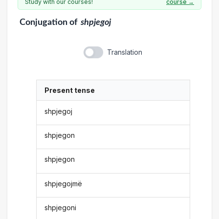
Study with our courses!
course →
Conjugation
of
shpjegoj
Translation
Present tense
shpjegoj
shpjegon
shpjegon
shpjegojmë
shpjegoni