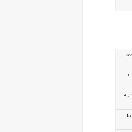
Un
Ti
A(i/j
Ne