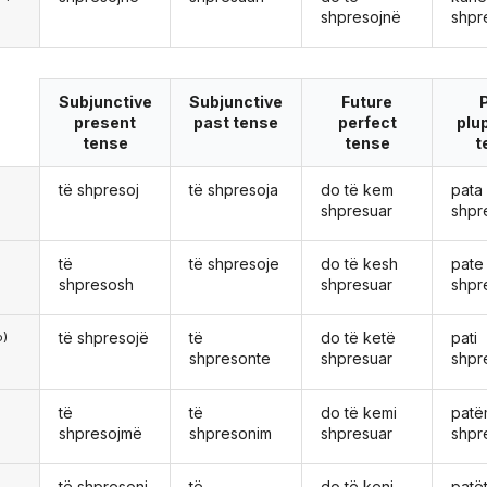
shpresojnë
shpr
Subjunctive
Subjunctive
Future
present
past tense
perfect
plu
tense
tense
t
të shpresoj
të shpresoja
do të kem
pata
ë
shpresuar
shpr
të
të shpresoje
do të kesh
pate
shpresosh
shpresuar
shpr
të shpresojë
të
do të ketë
pati
o)
shpresonte
shpresuar
shpr
të
të
do të kemi
pat
shpresojmë
shpresonim
shpresuar
shpr
të shpresoni
të
do të keni
patë