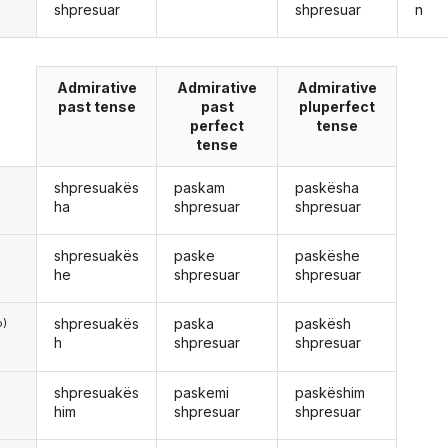
shpresuar
shpresuar
n
Admirative
Admirative
Admirative
past tense
past
pluperfect
perfect
tense
tense
shpresuakës
paskam
paskësha
ë
ha
shpresuar
shpresuar
shpresuakës
paske
paskëshe
he
shpresuar
shpresuar
shpresuakës
paska
paskësh
o)
h
shpresuar
shpresuar
shpresuakës
paskemi
paskëshim
him
shpresuar
shpresuar