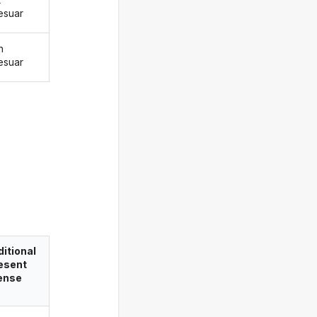
esuar
n
esuar
itional
esent
ense