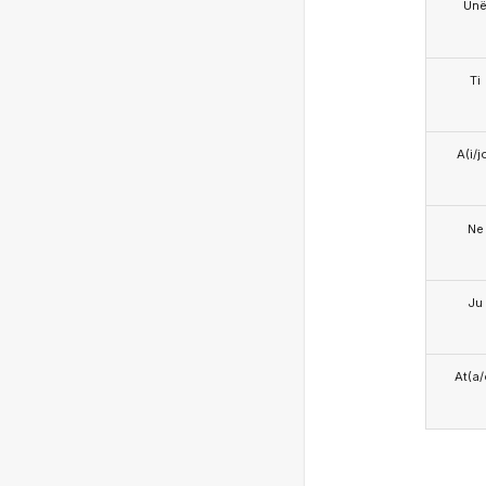
Un
Ti
A(i/j
Ne
Ju
At(a/