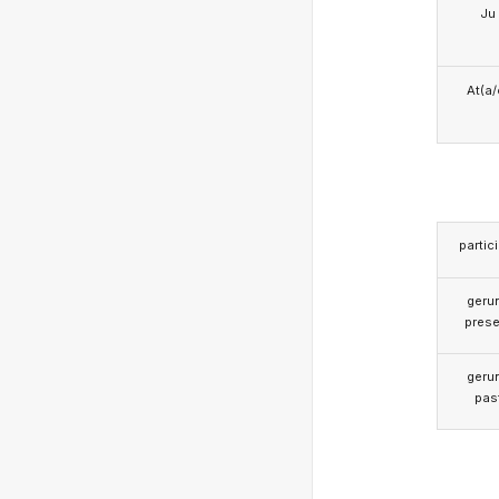
Ju
At(a/
partic
geru
prese
geru
pas