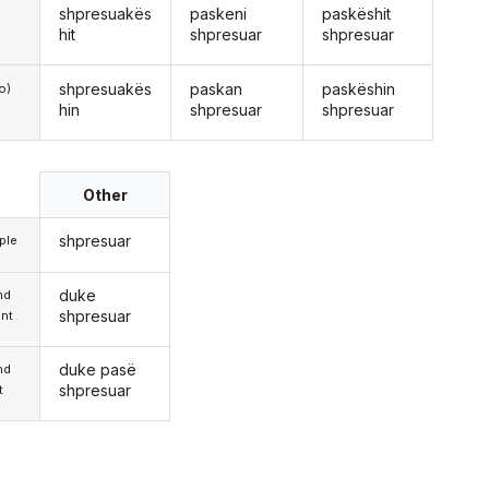
shpresuakës
paskeni
paskëshit
hit
shpresuar
shpresuar
shpresuakës
paskan
paskëshin
o)
hin
shpresuar
shpresuar
Other
shpresuar
iple
duke
nd
shpresuar
nt
duke pasë
nd
shpresuar
t