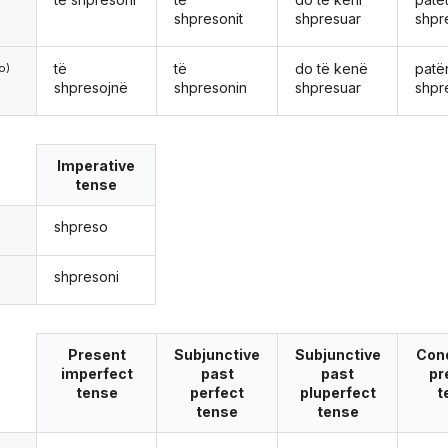
shpresonit
shpresuar
shpr
të
të
do të kenë
patë
o)
shpresojnë
shpresonin
shpresuar
shpr
Imperative
tense
shpreso
shpresoni
Present
Subjunctive
Subjunctive
Cond
imperfect
past
past
pr
tense
perfect
pluperfect
t
tense
tense