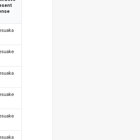
esent
ense
esuaka
esuake
esuaka
esuake
esuake
esuaka