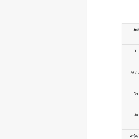
Un
Ti
A(i/j
Ne
Ju
At(a/