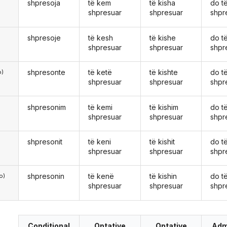
shpresoja
të kem
të kisha
do t
ë
shpresuar
shpresuar
shpr
shpresoje
të kesh
të kishe
do t
shpresuar
shpresuar
shpr
shpresonte
të ketë
të kishte
do t
o)
shpresuar
shpresuar
shpr
shpresonim
të kemi
të kishim
do t
shpresuar
shpresuar
shpr
shpresonit
të keni
të kishit
do t
shpresuar
shpresuar
shpr
shpresonin
të kenë
të kishin
do t
o)
shpresuar
shpresuar
shpr
Conditional
Optative
Optative
Adm