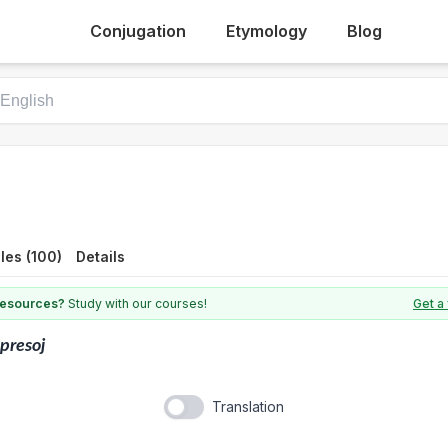
Conjugation
Etymology
Blog
les (100)
Details
 resources?
Study with our courses!
Get a
presoj
Translation