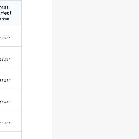
Past
rfect
ense
esuar
esuar
esuar
esuar
esuar
ë