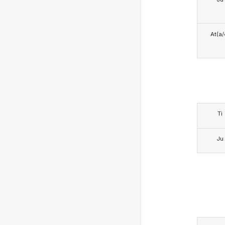
At(a/
Ti
Ju