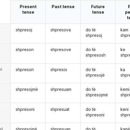
Present
Past tense
Future
tense
tense
pe
t
shpresoj
shpresova
do të
kam
ë
shpresoj
shpr
shpreson
shpresove
do të
ke
shpresosh
shpr
shpreson
shpresoi
do të
ka
o)
shpresojë
shpr
shpresojmë
shpresuam
do të
kemi
shpresojmë
shpr
shpresoni
shpresuat
do të
keni
shpresoni
shpr
shpresojnë
shpresuan
do të
kan
o)