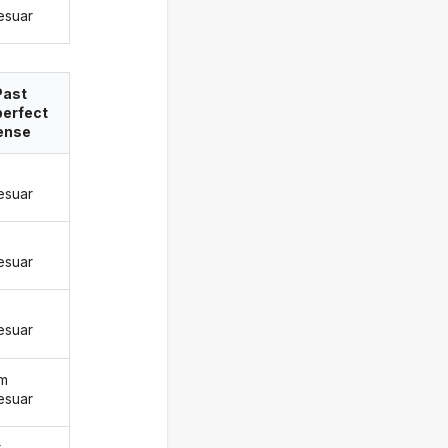
esuar
Past
perfect
ense
esuar
esuar
esuar
ëm
esuar
t