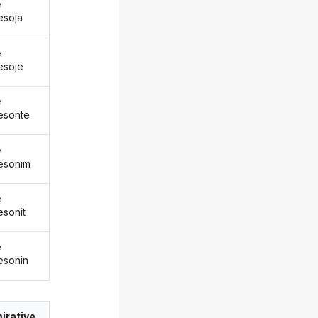
ë
esoja
ë
esoje
ë
esonte
ë
esonim
ë
esonit
ë
esonin
irative