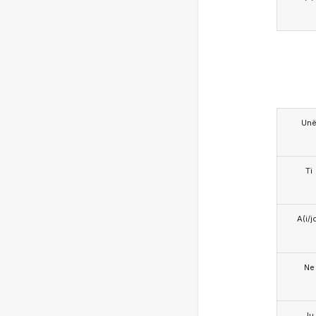
Un
Ti
A(i/j
Ne
Ju