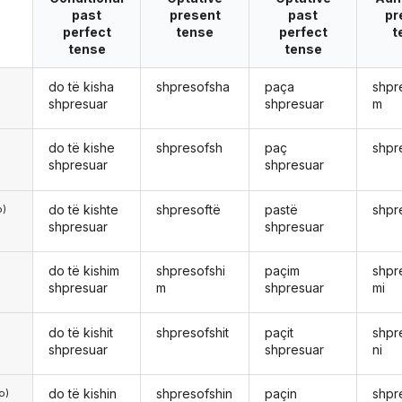
past
present
past
pr
perfect
tense
perfect
t
tense
tense
do të kisha
shpresofsha
paça
shpr
ë
shpresuar
shpresuar
m
do të kishe
shpresofsh
paç
shpr
shpresuar
shpresuar
do të kishte
shpresoftë
pastë
shpr
o)
shpresuar
shpresuar
do të kishim
shpresofshi
paçim
shpr
shpresuar
m
shpresuar
mi
do të kishit
shpresofshit
paçit
shpr
shpresuar
shpresuar
ni
do të kishin
shpresofshin
paçin
shpr
o)