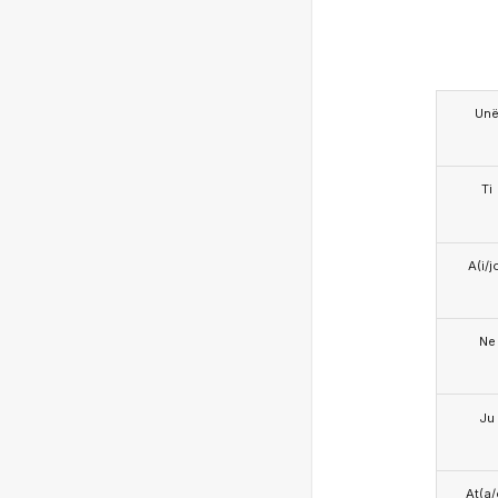
Un
Ti
A(i/j
Ne
Ju
At(a/