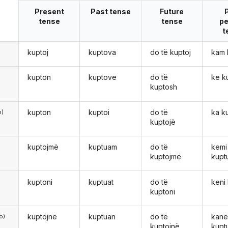
Present
Past tense
Future
tense
tense
pe
t
kuptoj
kuptova
do të kuptoj
kam 
ë
kupton
kuptove
do të
ke k
kuptosh
kupton
kuptoi
do të
ka k
o)
kuptojë
kuptojmë
kuptuam
do të
kemi
kuptojmë
kupt
kuptoni
kuptuat
do të
keni
kuptoni
kuptojnë
kuptuan
do të
kan
o)
kuptojnë
kupt