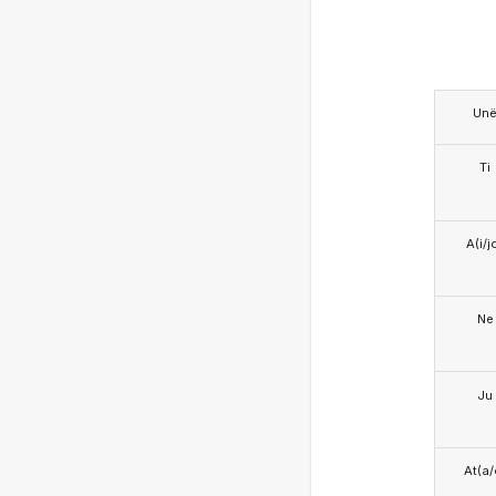
Un
Ti
A(i/j
Ne
Ju
At(a/