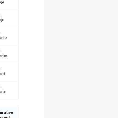
oja
ë
oje
ë
onte
ë
onim
ë
onit
ë
onin
irative
esent