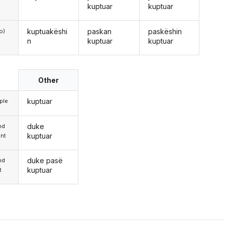
kuptuar
kuptuar
kuptuakëshi
paskan
paskëshin
o)
n
kuptuar
kuptuar
Other
kuptuar
iple
duke
nd
kuptuar
nt
duke pasë
nd
kuptuar
t