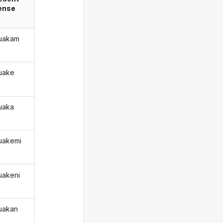
ense
uakam
uake
uaka
uakemi
uakeni
uakan