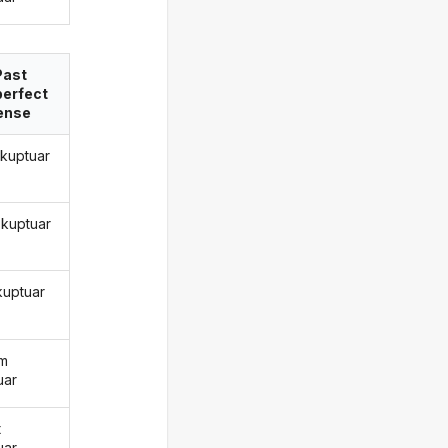
Past
perfect
ense
 kuptuar
 kuptuar
kuptuar
ëm
uar
t
uar