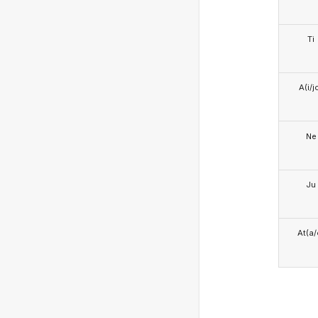
Ti
A(i/j
Ne
Ju
At(a/