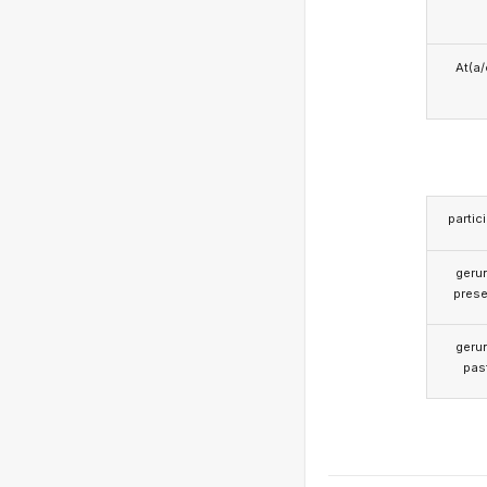
At(a/
partic
geru
prese
geru
pas