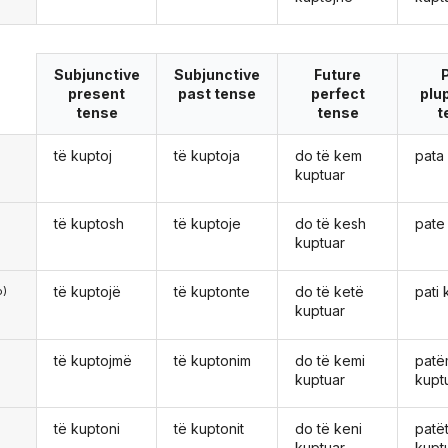
Subjunctive
Subjunctive
Future
present
past tense
perfect
plu
tense
tense
t
të kuptoj
të kuptoja
do të kem
pata
ë
kuptuar
të kuptosh
të kuptoje
do të kesh
pate
kuptuar
të kuptojë
të kuptonte
do të ketë
pati 
o)
kuptuar
të kuptojmë
të kuptonim
do të kemi
pat
kuptuar
kupt
të kuptoni
të kuptonit
do të keni
patë
kuptuar
kupt