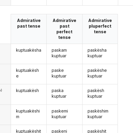
Admirative
Admirative
Admirative
past tense
past
pluperfect
perfect
tense
tense
kuptuakësha
paskam
paskësha
ë
kuptuar
kuptuar
kuptuakësh
paske
paskëshe
e
kuptuar
kuptuar
kuptuakësh
paska
paskësh
o)
kuptuar
kuptuar
kuptuakëshi
paskemi
paskëshim
m
kuptuar
kuptuar
kuptuakëshit
paskeni
paskëshit