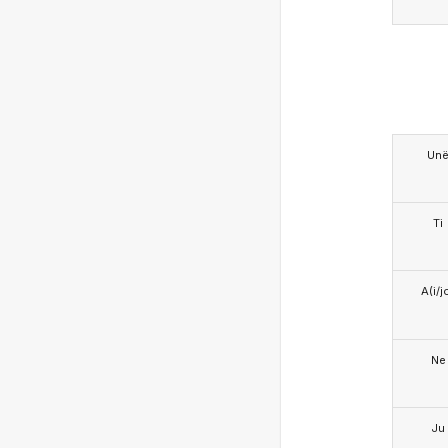
Un
Ti
A(i/j
Ne
Ju