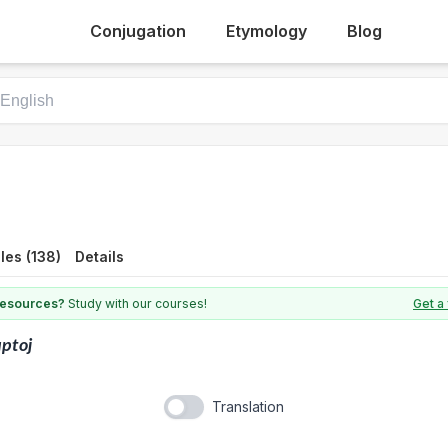
Conjugation
Etymology
Blog
les (138)
Details
 resources?
Study with our courses!
Get a
ptoj
Translation