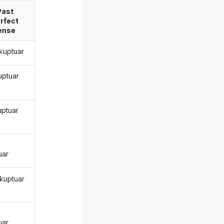
Past
rfect
ense
kuptuar
uptuar
uptuar
uar
 kuptuar
ë
uar