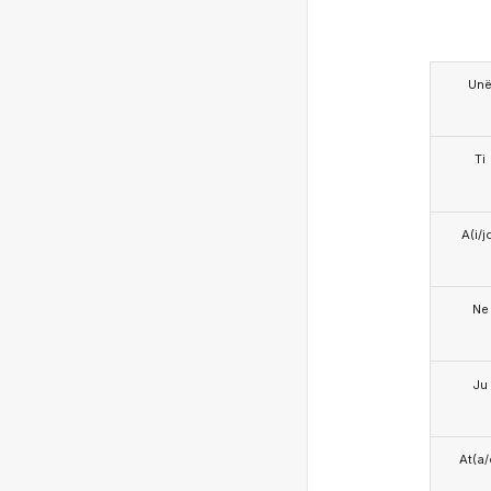
Un
Ti
A(i/j
Ne
Ju
At(a/