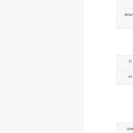
At(a/
Ti
Ju
Un