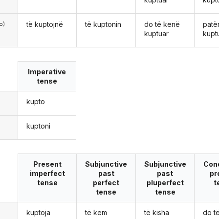
të kuptojnë
të kuptonin
do të kenë
patë
o)
kuptuar
kupt
Imperative
tense
kupto
kuptoni
Present
Subjunctive
Subjunctive
Cond
imperfect
past
past
pr
tense
perfect
pluperfect
t
tense
tense
kuptoja
të kem
të kisha
do t
ë