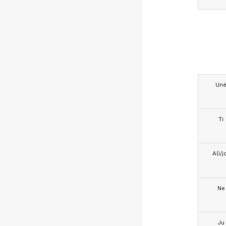
Un
Ti
A(i/j
Ne
Ju