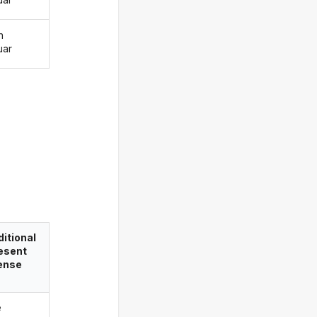
n
uar
itional
esent
ense
ë