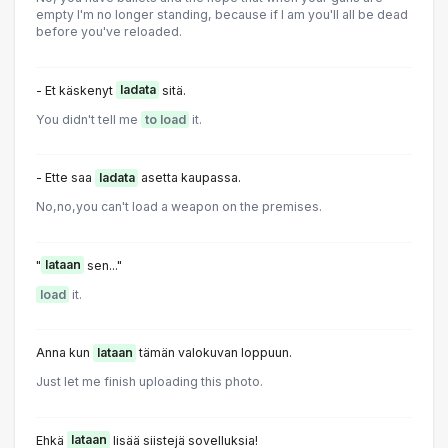
empty I'm no longer standing, because if I am you'll all be dead
before you've reloaded.
- Et käskenyt
ladata
sitä.
You didn't tell me
to load
it.
- Ette saa
ladata
asetta kaupassa.
No,no,you can't load a weapon on the premises.
"
lataan
sen..."
load
it.
Anna kun
lataan
tämän valokuvan loppuun.
Just let me finish uploading this photo.
Ehkä
lataan
lisää siistejä sovelluksia!