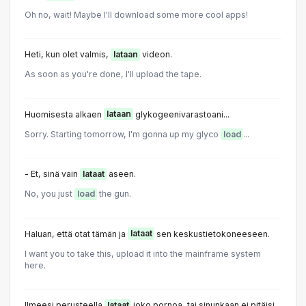
Oh no, wait! Maybe I'll download some more cool apps!
Heti, kun olet valmis,
lataan
videon.
As soon as you're done, I'll upload the tape.
Huomisesta alkaen
lataan
glykogeenivarastoani...
Sorry. Starting tomorrow, I'm gonna up my glyco
load
...
- Et, sinä vain
lataat
aseen.
No, you just
load
the gun.
Haluan, että otat tämän ja
lataat
sen keskustietokoneeseen.
I want you to take this, upload it into the mainframe system
here.
Ilmeesi perusteella
lataat
joko pornoa, tai sinunkaan ei pitäisi