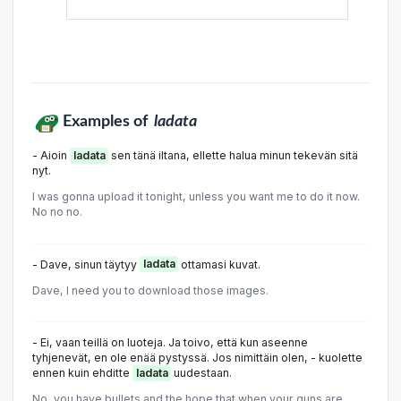
Examples of
ladata
- Aioin
ladata
sen tänä iltana, ellette halua minun tekevän sitä
nyt.
I was gonna upload it tonight, unless you want me to do it now.
No no no.
- Dave, sinun täytyy
ladata
ottamasi kuvat.
Dave, I need you to download those images.
- Ei, vaan teillä on luoteja. Ja toivo, että kun aseenne
tyhjenevät, en ole enää pystyssä. Jos nimittäin olen, - kuolette
ennen kuin ehditte
ladata
uudestaan.
No, you have bullets and the hope that when your guns are