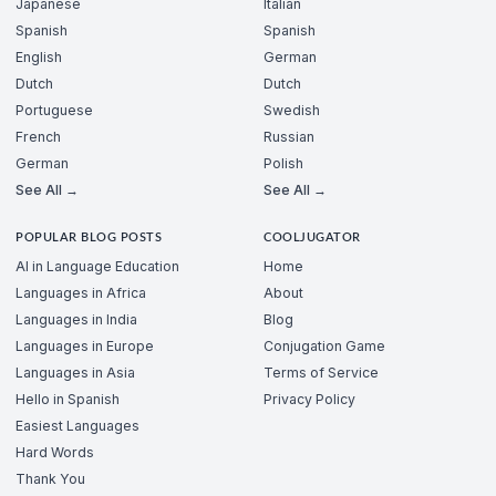
Japanese
Italian
Spanish
Spanish
English
German
Dutch
Dutch
Portuguese
Swedish
French
Russian
German
Polish
See All →
See All →
POPULAR BLOG POSTS
COOLJUGATOR
AI in Language Education
Home
Languages in Africa
About
Languages in India
Blog
Languages in Europe
Conjugation Game
Languages in Asia
Terms of Service
Hello in Spanish
Privacy Policy
Easiest Languages
Hard Words
Thank You