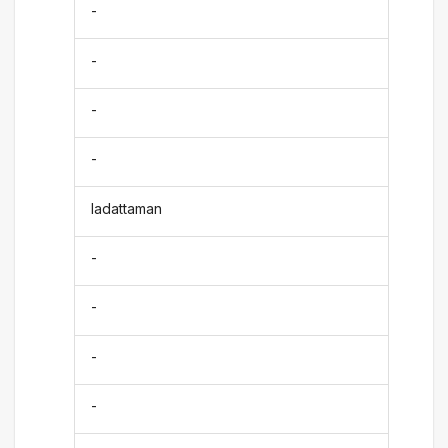
-
-
-
-
ladattaman
-
-
-
-