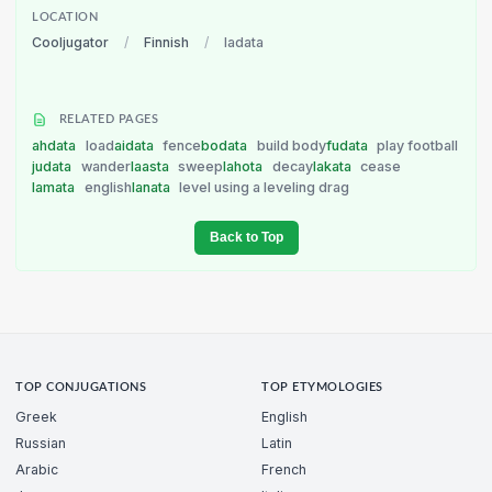
LOCATION
Cooljugator
/
Finnish
/
ladata
RELATED PAGES
ahdata
load
aidata
fence
bodata
build body
fudata
play football
judata
wander
laasta
sweep
lahota
decay
lakata
cease
lamata
english
lanata
level using a leveling drag
Back to Top
TOP CONJUGATIONS
TOP ETYMOLOGIES
Greek
English
Russian
Latin
Arabic
French