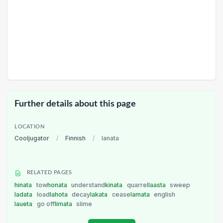
Further details about this page
LOCATION
Cooljugator
/
Finnish
/
lanata
RELATED PAGES
hinata
tow
honata
understand
kinata
quarrel
laasta
sweep
ladata
load
lahota
decay
lakata
cease
lamata
english
laueta
go off
limata
slime