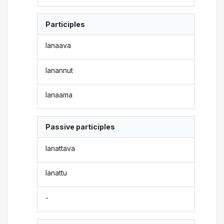
Participles
lanaava
lanannut
lanaama
Passive participles
lanattava
lanattu
-