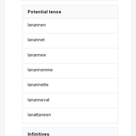
Potential tense
lanannen
lanannet
lanannee
lanannemme
lanannette
lanannevat
lanattaneen
Infinitives