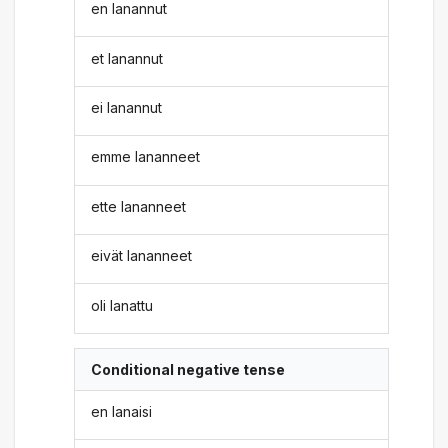
en lanannut
et lanannut
ei lanannut
emme lananneet
ette lananneet
eivät lananneet
oli lanattu
Conditional negative tense
en lanaisi