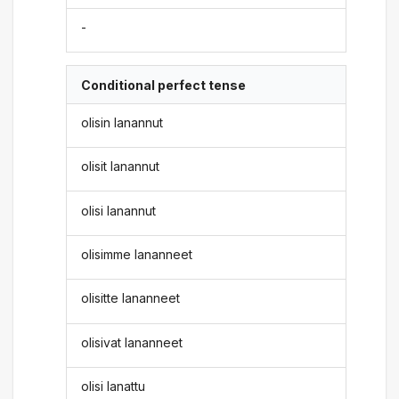
-
Conditional perfect tense
olisin lanannut
olisit lanannut
olisi lanannut
olisimme lananneet
olisitte lananneet
olisivat lananneet
olisi lanattu