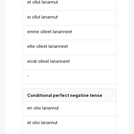
et ollut lanannut
ei ollut lanannut
emme olleet lananneet
ette olleet lananneet
eivät olleet lananneet
-
Conditional perfect negative tense
en olisi lanannut
et olisi lanannut