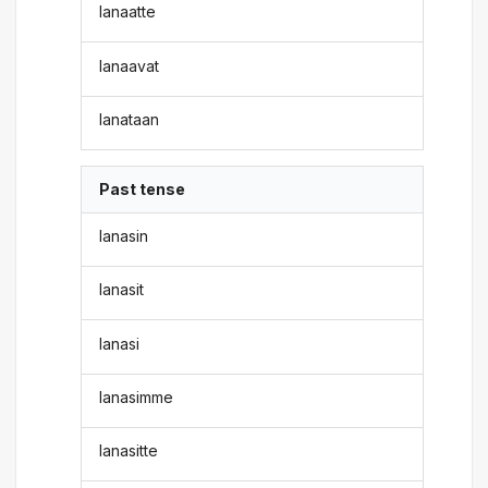
lanaatte
lanaavat
lanataan
Past tense
lanasin
lanasit
lanasi
lanasimme
lanasitte