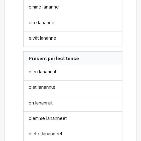
emme lananne
ette lananne
eivät lananne
Present perfect tense
olen lanannut
olet lanannut
on lanannut
olemme lananneet
olette lananneet