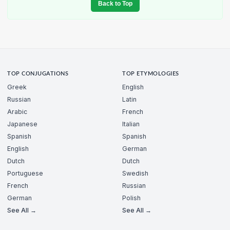
Back to Top
TOP CONJUGATIONS
TOP ETYMOLOGIES
Greek
English
Russian
Latin
Arabic
French
Japanese
Italian
Spanish
Spanish
English
German
Dutch
Dutch
Portuguese
Swedish
French
Russian
German
Polish
See All →
See All →