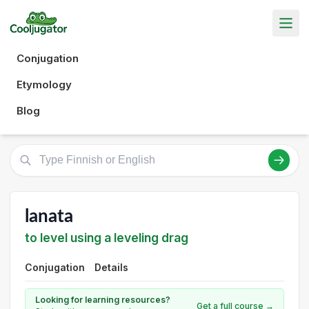
Conjugation
Etymology
Blog
lanata
to level using a leveling drag
Conjugation
Details
Looking for learning resources?
Get a full course →