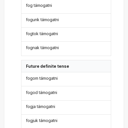
fog támogatni
fogunk támogatni
fogtok támogatni
fognak támogatni
Future definite tense
fogom támogatni
fogod támogatni
fogja támogatni
fogjuk támogatni