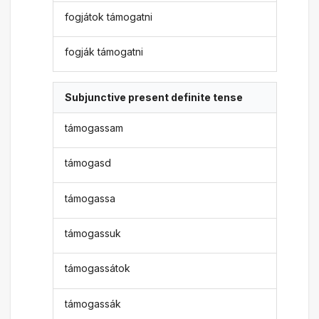
fogjátok támogatni
fogják támogatni
Subjunctive present definite tense
támogassam
támogasd
támogassa
támogassuk
támogassátok
támogassák