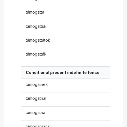
támogatta
támogattuk
támogattátok
támogatták
Conditional present indefinite tense
támogatnék
támogatnál
támogatna
támogatnánk