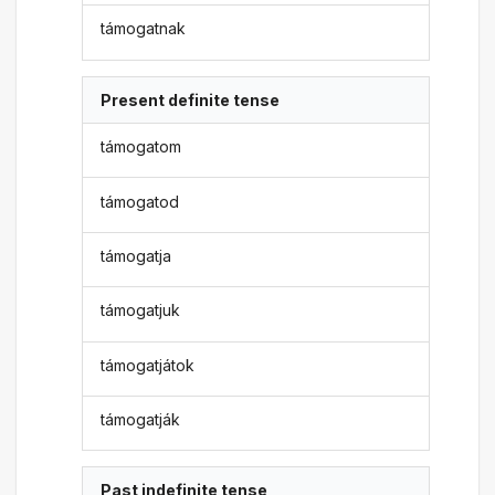
támogatnak
Present definite tense
támogatom
támogatod
támogatja
támogatjuk
támogatjátok
támogatják
Past indefinite tense