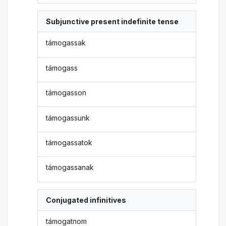
Subjunctive present indefinite tense
támogassak
támogass
támogasson
támogassunk
támogassatok
támogassanak
Conjugated infinitives
támogatnom