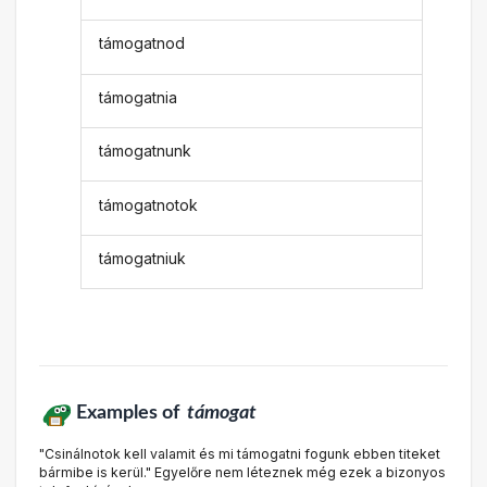
támogatnod
támogatnia
támogatnunk
támogatnotok
támogatniuk
Examples of
támogat
"Csinálnotok kell valamit és mi támogatni fogunk ebben titeket
bármibe is kerül." Egyelőre nem léteznek még ezek a bizonyos