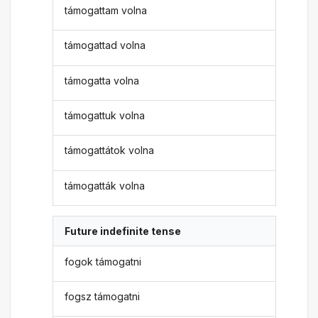
támogattam volna
támogattad volna
támogatta volna
támogattuk volna
támogattátok volna
támogatták volna
Future indefinite tense
fogok támogatni
fogsz támogatni