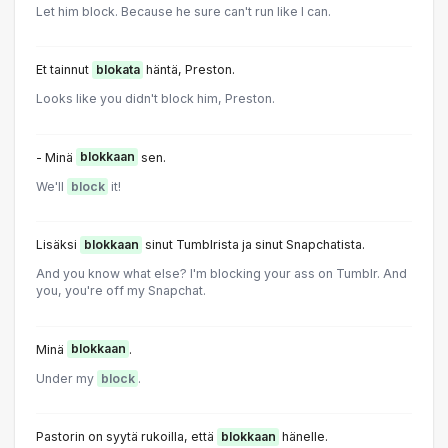
Let him block. Because he sure can't run like I can.
Et tainnut
blokata
häntä, Preston.
Looks like you didn't block him, Preston.
- Minä
blokkaan
sen.
We'll
block
it!
Lisäksi
blokkaan
sinut Tumblrista ja sinut Snapchatista.
And you know what else? I'm blocking your ass on Tumblr. And
you, you're off my Snapchat.
Minä
blokkaan
.
Under my
block
.
Pastorin on syytä rukoilla, että
blokkaan
hänelle.