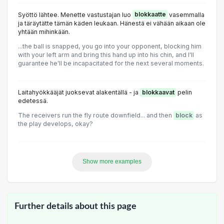
Syöttö lähtee. Menette vastustajan luo
blokkaatte
vasemmalla
ja täräytätte tämän käden leukaan. Hänestä ei vähään aikaan ole
yhtään mihinkään.
...the ball is snapped, you go into your opponent, blocking him
with your left arm and bring this hand up into his chin, and I'll
guarantee he'll be incapacitated for the next several moments.
Laitahyökkääjät juoksevat alakentällä - ja
blokkaavat
pelin
edetessä.
The receivers run the fly route downfield... and then
block
as
the play develops, okay?
Show more examples
Further details about this page