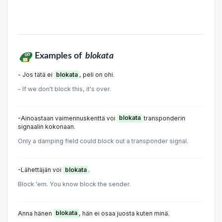
Examples of
blokata
- Jos tätä ei
blokata
, peli on ohi.
- If we don't block this, it's over.
-Ainoastaan vaimennuskenttä voi
blokata
transponderin
signaalin kokonaan.
Only a damping field could block out a transponder signal.
-Lähettäjän voi
blokata
.
Block 'em. You know block the sender.
Anna hänen
blokata
, hän ei osaa juosta kuten minä.