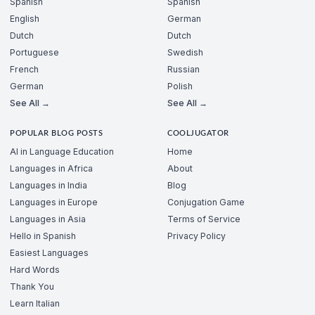
Spanish
Spanish
English
German
Dutch
Dutch
Portuguese
Swedish
French
Russian
German
Polish
See All →
See All →
POPULAR BLOG POSTS
COOLJUGATOR
AI in Language Education
Home
Languages in Africa
About
Languages in India
Blog
Languages in Europe
Conjugation Game
Languages in Asia
Terms of Service
Hello in Spanish
Privacy Policy
Easiest Languages
Hard Words
Thank You
Learn Italian