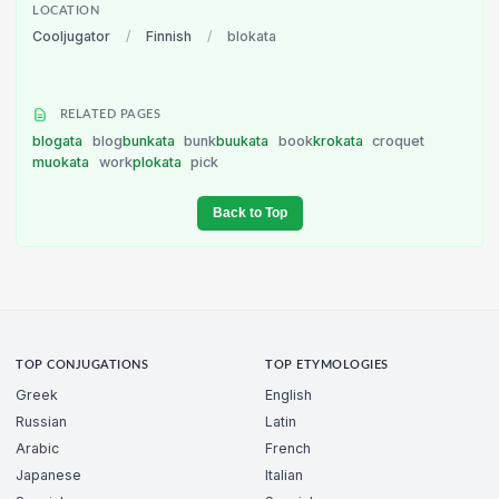
LOCATION
Cooljugator
/
Finnish
/
blokata
RELATED PAGES
blogata
blog
bunkata
bunk
buukata
book
krokata
croquet
muokata
work
plokata
pick
Back to Top
TOP CONJUGATIONS
TOP ETYMOLOGIES
Greek
English
Russian
Latin
Arabic
French
Japanese
Italian