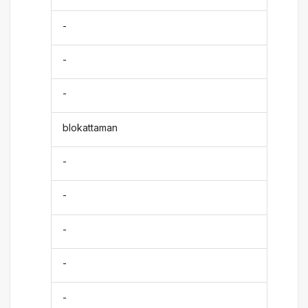
-
-
-
blokattaman
-
-
-
-
-