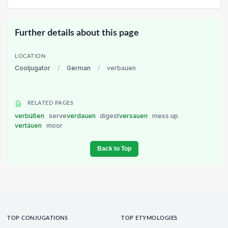
Further details about this page
LOCATION
Cooljugator
/
German
/
verbauen
RELATED PAGES
verbüßen
serve
verdauen
digest
versauen
mess up
vertäuen
moor
Back to Top
TOP CONJUGATIONS
TOP ETYMOLOGIES