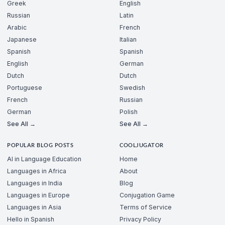
Greek
English
Russian
Latin
Arabic
French
Japanese
Italian
Spanish
Spanish
English
German
Dutch
Dutch
Portuguese
Swedish
French
Russian
German
Polish
See All →
See All →
POPULAR BLOG POSTS
COOLJUGATOR
AI in Language Education
Home
Languages in Africa
About
Languages in India
Blog
Languages in Europe
Conjugation Game
Languages in Asia
Terms of Service
Hello in Spanish
Privacy Policy