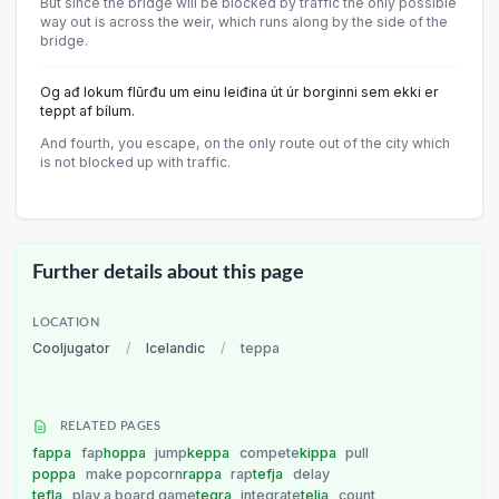
But since the bridge will be blocked by traffic the only possible
way out is across the weir, which runs along by the side of the
bridge.
Og ađ lokum flũrđu um einu leiđina út úr borginni sem ekki er
teppt af bílum.
And fourth, you escape, on the only route out of the city which
is not blocked up with traffic.
Further details about this page
LOCATION
Cooljugator
/
Icelandic
/
teppa
RELATED PAGES
fappa
fap
hoppa
jump
keppa
compete
kippa
pull
poppa
make popcorn
rappa
rap
tefja
delay
tefla
play a board game
tegra
integrate
telja
count