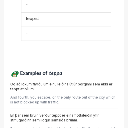
-
teppist
-
Examples of
teppa
Og að lokum flýrðu um einu leiðina út úr borginni sem ekki er
teppt af bílum.
And fourth, you escape, on the only route out of the city which
is not blocked up with traffic.
En þar sem brúin verður teppt er eina flóttaleiðin yfir
stíflugarðinn sem liggur samsíða brúnni.