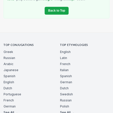
Back to Top
TOP CONJUGATIONS
TOP ETYMOLOGIES
Greek
English
Russian
Latin
Arabic
French
Japanese
Italian
Spanish
Spanish
English
German
Dutch
Dutch
Portuguese
Swedish
French
Russian
German
Polish
See All →
See All →