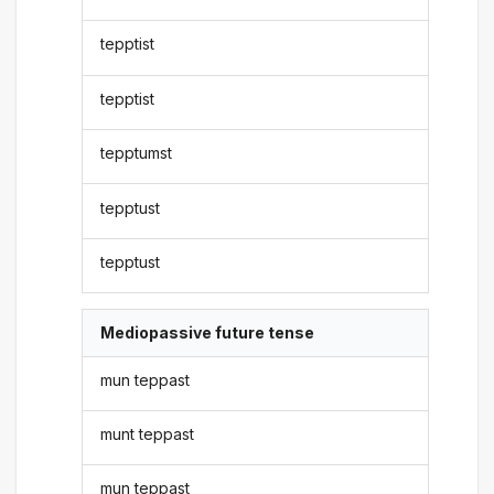
tepptist
tepptist
tepptumst
tepptust
tepptust
Mediopassive future tense
mun teppast
munt teppast
mun teppast