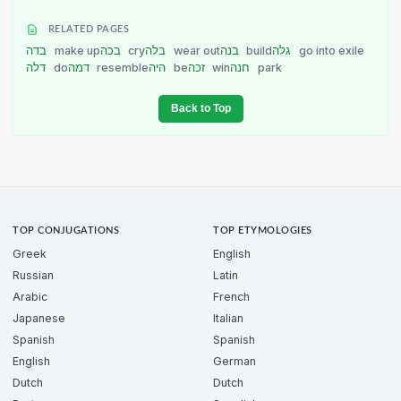
RELATED PAGES
בדה
make up
בכה
cry
בלה
wear out
בנה
build
גלה
go into exile
דלה
do
דמה
resemble
היה
be
זכה
win
חנה
park
Back to Top
TOP CONJUGATIONS
TOP ETYMOLOGIES
Greek
English
Russian
Latin
Arabic
French
Japanese
Italian
Spanish
Spanish
English
German
Dutch
Dutch