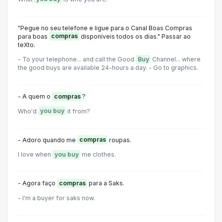
"Pegue no seu telefone e ligue para o Canal Boas Compras
para boas
compras
disponíveis todos os dias." Passar ao
teXto.
- To your telephone... and call the Good
Buy
Channel... where
the good buys are available 24-hours a day. - Go to graphics.
- A quem o
compras
?
Who'd
you buy
it from?
- Adoro quando me
compras
roupas.
I love when
you buy
me clothes.
- Agora faço
compras
para a Saks.
- I'm a buyer for saks now.