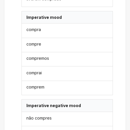
Imperative mood
compra
compre
compremos
comprai
comprem
Imperative negative mood
não compres