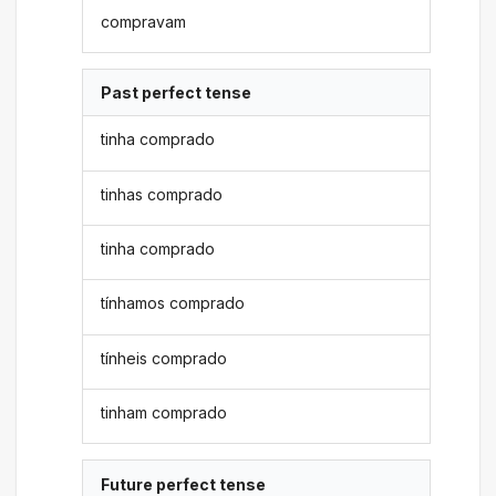
compravam
Past perfect tense
tinha comprado
tinhas comprado
tinha comprado
tínhamos comprado
tínheis comprado
tinham comprado
Future perfect tense