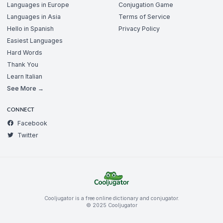
Languages in Europe
Conjugation Game
Languages in Asia
Terms of Service
Hello in Spanish
Privacy Policy
Easiest Languages
Hard Words
Thank You
Learn Italian
See More →
CONNECT
Facebook
Twitter
Cooljugator is a free online dictionary and conjugator.
© 2025 Cooljugator