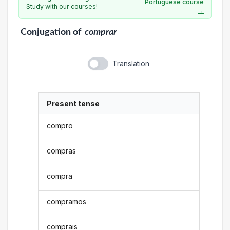
Portuguese course
Study with our courses!
→
Conjugation
of
comprar
Translation
Present tense
compro
compras
compra
compramos
comprais