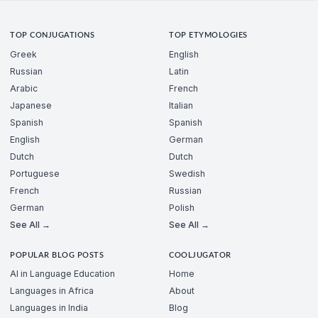
TOP CONJUGATIONS
TOP ETYMOLOGIES
Greek
English
Russian
Latin
Arabic
French
Japanese
Italian
Spanish
Spanish
English
German
Dutch
Dutch
Portuguese
Swedish
French
Russian
German
Polish
See All →
See All →
POPULAR BLOG POSTS
COOLJUGATOR
AI in Language Education
Home
Languages in Africa
About
Languages in India
Blog