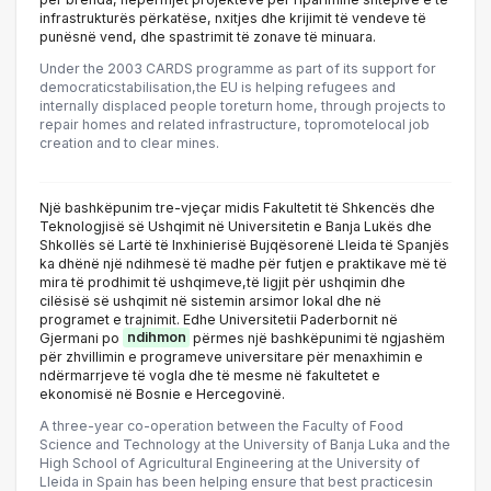
infrastrukturës përkatëse, nxitjes dhe krijimit të vendeve të
punësnë vend, dhe spastrimit të zonave të minuara.
Under the 2003 CARDS programme as part of its support for
democraticstabilisation,the EU is helping refugees and
internally displaced people toreturn home, through projects to
repair homes and related infrastructure, topromotelocal job
creation and to clear mines.
Një bashkëpunim tre-vjeçar midis Fakultetit të Shkencës dhe
Teknologjisë së Ushqimit në Universitetin e Banja Lukës dhe
Shkollës së Lartë të Inxhinierisë Bujqësorenë Lleida të Spanjës
ka dhënë një ndihmesë të madhe për futjen e praktikave më të
mira të prodhimit të ushqimeve,të ligjit për ushqimin dhe
cilësisë së ushqimit në sistemin arsimor lokal dhe në
programet e trajnimit. Edhe Universitetii Paderbornit në
Gjermani po
ndihmon
përmes një bashkëpunimi të ngjashëm
për zhvillimin e programeve universitare për menaxhimin e
ndërmarrjeve të vogla dhe të mesme në fakultetet e
ekonomisë në Bosnie e Hercegovinë.
A three-year co-operation between the Faculty of Food
Science and Technology at the University of Banja Luka and the
High School of Agricultural Engineering at the University of
Lleida in Spain has been helping ensure that best practicesin