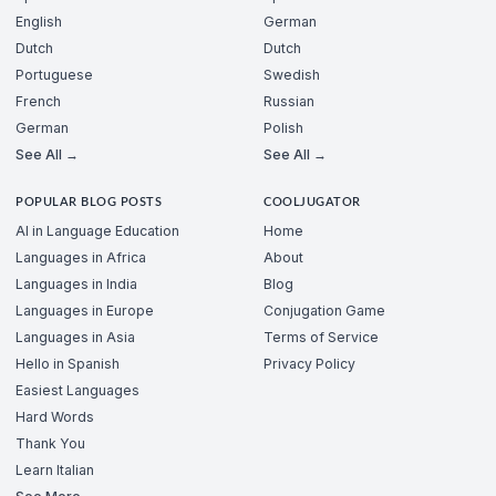
English
German
Dutch
Dutch
Portuguese
Swedish
French
Russian
German
Polish
See All →
See All →
POPULAR BLOG POSTS
COOLJUGATOR
AI in Language Education
Home
Languages in Africa
About
Languages in India
Blog
Languages in Europe
Conjugation Game
Languages in Asia
Terms of Service
Hello in Spanish
Privacy Policy
Easiest Languages
Hard Words
Thank You
Learn Italian