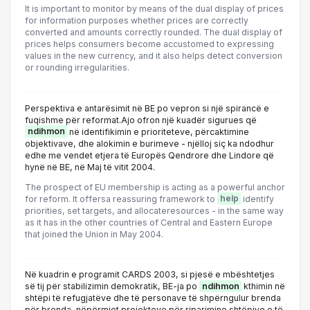
It is important to monitor by means of the dual display of prices
for information purposes whether prices are correctly
converted and amounts correctly rounded. The dual display of
prices helps consumers become accustomed to expressing
values in the new currency, and it also helps detect conversion
or rounding irregularities.
Perspektiva e antarësimit në BE po vepron si një spirancë e
fuqishme për reformat.Ajo ofron një kuadër sigurues që
ndihmon
në identifikimin e prioriteteve, përcaktimine
objektivave, dhe alokimin e burimeve - njëlloj siç ka ndodhur
edhe me vendet etjera të Europës Qendrore dhe Lindore që
hynë në BE, në Maj të vitit 2004.
The prospect of EU membership is acting as a powerful anchor
for reform. It offersa reassuring framework to
help
identify
priorities, set targets, and allocateresources - in the same way
as it has in the other countries of Central and Eastern Europe
that joined the Union in May 2004.
Në kuadrin e programit CARDS 2003, si pjesë e mbështetjes
së tij për stabilizimin demokratik, BE-ja po
ndihmon
kthimin në
shtëpi të refugjatëve dhe të personave të shpërngulur brenda
për brenda, nëpërmjet projekteve për riparimine shtëpive e të