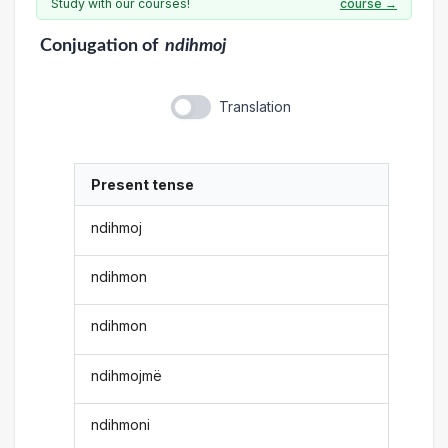
Study with our courses!
course →
Conjugation
of
ndihmoj
Translation
Present tense
ndihmoj
ndihmon
ndihmon
ndihmojmë
ndihmoni