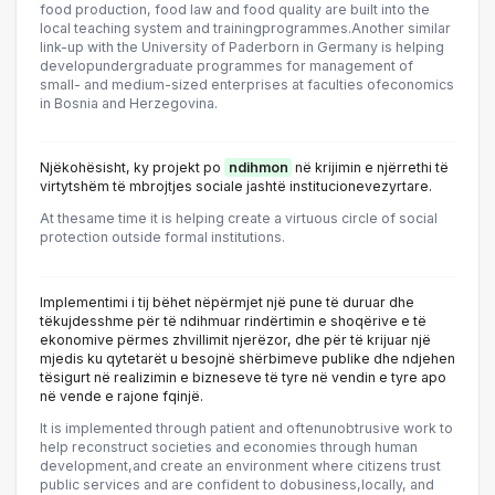
food production, food law and food quality are built into the
local teaching system and trainingprogrammes.Another similar
link-up with the University of Paderborn in Germany is helping
developundergraduate programmes for management of
small- and medium-sized enterprises at faculties ofeconomics
in Bosnia and Herzegovina.
Njëkohësisht, ky projekt po
ndihmon
në krijimin e njërrethi të
virtytshëm të mbrojtjes sociale jashtë institucionevezyrtare.
At thesame time it is helping create a virtuous circle of social
protection outside formal institutions.
Implementimi i tij bëhet nëpërmjet një pune të duruar dhe
tëkujdesshme për të ndihmuar rindërtimin e shoqërive e të
ekonomive përmes zhvillimit njerëzor, dhe për të krijuar një
mjedis ku qytetarët u besojnë shërbimeve publike dhe ndjehen
tësigurt në realizimin e bizneseve të tyre në vendin e tyre apo
në vende e rajone fqinjë.
It is implemented through patient and oftenunobtrusive work to
help reconstruct societies and economies through human
development,and create an environment where citizens trust
public services and are confident to dobusiness,locally, and