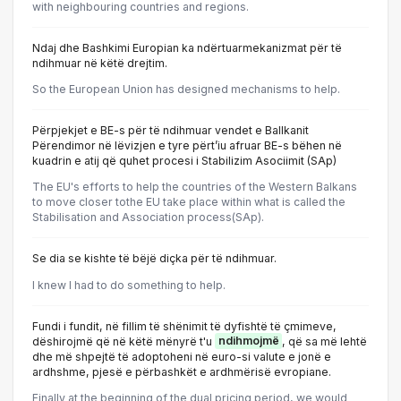
with neighbouring countries and regions.
Ndaj dhe Bashkimi Europian ka ndërtuarmekanizmat për të
ndihmuar në këtë drejtim.
So the European Union has designed mechanisms to help.
Përpjekjet e BE-s për të ndihmuar vendet e Ballkanit
Përendimor në lëvizjen e tyre përt’iu afruar BE-s bëhen në
kuadrin e atij që quhet procesi i Stabilizim Asociimit (SAp)
The EU's efforts to help the countries of the Western Balkans
to move closer tothe EU take place within what is called the
Stabilisation and Association process(SAp).
Se dia se kishte të bëjë diçka për të ndihmuar.
I knew I had to do something to help.
Fundi i fundit, në fillim të shënimit të dyfishtë të çmimeve,
dëshirojmë që në këtë mënyrë t'u
ndihmojmë
, që sa më lehtë
dhe më shpejtë të adoptoheni në euro-si valute e jonë e
ardhshme, pjesë e përbashkët e ardhmërisë evropiane.
Finally at the beginning of the dual pricing period, we would