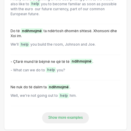
also like to
help
you to become familiar as soon as possible
with the euro ­ our future currency, part of our common
European future.
Do të
ndihmojmë
ta ndërtosh dhomën shtesë. Xhonsoni dhe
Xoi im.
We'll
help
you build the room, Johnson and Joe.
- Çfarë mund të bëjmë ne që të të
ndihmojmë
.
- What can we do to
help
you?
Ne nuk do të dalim ta
ndihmojmë
.
Well, we're not going out to
help
him.
Show more examples