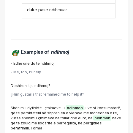
duke pasë ndihmuar
Examples of
ndihmoj
- Edhe unë do të ndihmoj.
- Me, too, I'll help.
Dëshironi t'ju ndihmoj?
¿Him gustaria that remained me to help it?
Shënimi i dyfishtë i çmimeve ju
ndihmon
juve si konsumatorë,
që të përshtateni në shprehjen e vlerave me monedhën e re,
kurse shënimi i çmimeve në tollar dhe euro; na
ndihmon
neve
që të zbulojmë llogaritë e parregullta, në përgjithësi
përafrimin. Forma