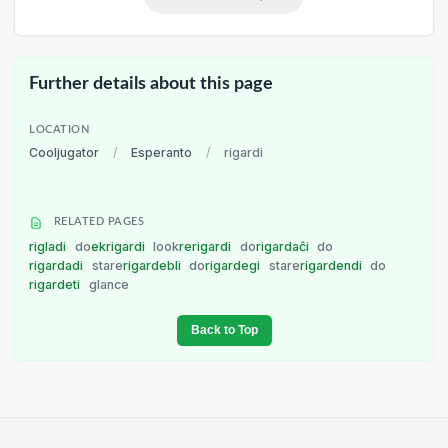
Further details about this page
LOCATION
Cooljugator
/
Esperanto
/
rigardi
RELATED PAGES
rigladi
do
ekrigardi
look
rerigardi
do
rigardaĉi
do
rigardadi
stare
rigardebli
do
rigardegi
stare
rigardendi
do
rigardeti
glance
Back to Top