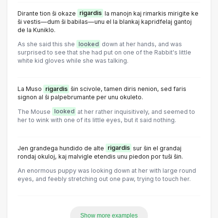
Dirante tion ŝi okaze
rigardis
la manojn kaj rimarkis mirigite ke
ŝi vestis—dum ŝi babilas—unu el la blankaj kapridfelaj gantoj
de la Kuniklo.
As she said this she
looked
down at her hands, and was
surprised to see that she had put on one of the Rabbit's little
white kid gloves while she was talking.
La Muso
rigardis
ŝin scivole, tamen diris nenion, sed faris
signon al ŝi palpebrumante per unu okuleto.
The Mouse
looked
at her rather inquisitively, and seemed to
her to wink with one of its little eyes, but it said nothing.
Jen grandega hundido de alte
rigardis
sur ŝin el grandaj
rondaj okuloj, kaj malvigle etendis unu piedon por tuŝi ŝin.
An enormous puppy was looking down at her with large round
eyes, and feebly stretching out one paw, trying to touch her.
Show more examples