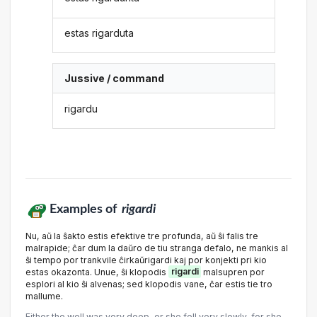
estas rigarduta
Jussive / command
rigardu
Examples of
rigardi
Nu, aŭ la ŝakto estis efektive tre profunda, aŭ ŝi falis tre
malrapide; ĉar dum la daŭro de tiu stranga defalo, ne mankis al
ŝi tempo por trankvile ĉirkaŭrigardi kaj por konjekti pri kio
estas okazonta. Unue, ŝi klopodis
rigardi
malsupren por
esplori al kio ŝi alvenas; sed klopodis vane, ĉar estis tie tro
mallume.
Either the well was very deep, or she fell very slowly, for she