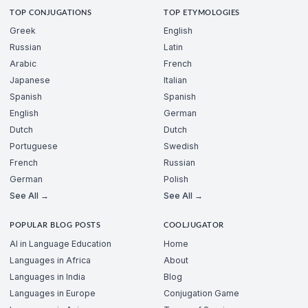
TOP CONJUGATIONS
TOP ETYMOLOGIES
Greek
English
Russian
Latin
Arabic
French
Japanese
Italian
Spanish
Spanish
English
German
Dutch
Dutch
Portuguese
Swedish
French
Russian
German
Polish
See All →
See All →
POPULAR BLOG POSTS
COOLJUGATOR
AI in Language Education
Home
Languages in Africa
About
Languages in India
Blog
Languages in Europe
Conjugation Game