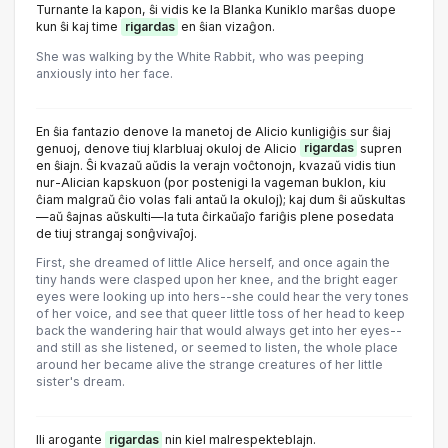
Turnante la kapon, ŝi vidis ke la Blanka Kuniklo marŝas duope
kun ŝi kaj time
rigardas
en ŝian vizaĝon.
She was walking by the White Rabbit, who was peeping
anxiously into her face.
En ŝia fantazio denove la manetoj de Alicio kunligiĝis sur ŝiaj
genuoj, denove tiuj klarbluaj okuloj de Alicio
rigardas
supren
en ŝiajn. Ŝi kvazaŭ aŭdis la verajn voĉtonojn, kvazaŭ vidis tiun
nur-Alician kapskuon (por postenigi la vageman buklon, kiu
ĉiam malgraŭ ĉio volas fali antaŭ la okuloj); kaj dum ŝi aŭskultas
—aŭ ŝajnas aŭskulti—la tuta ĉirkaŭaĵo fariĝis plene posedata
de tiuj strangaj sonĝvivaĵoj.
First, she dreamed of little Alice herself, and once again the
tiny hands were clasped upon her knee, and the bright eager
eyes were looking up into hers--she could hear the very tones
of her voice, and see that queer little toss of her head to keep
back the wandering hair that would always get into her eyes--
and still as she listened, or seemed to listen, the whole place
around her became alive the strange creatures of her little
sister's dream.
Ili arogante
rigardas
nin kiel malrespekteblajn.