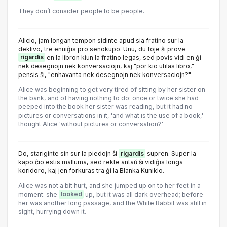
They don’t consider people to be people.
Alicio, jam longan tempon sidinte apud sia fratino sur la
deklivo, tre enuiĝis pro senokupo. Unu, du foje ŝi prove
rigardis
en la libron kiun la fratino legas, sed povis vidi en ĝi
nek desegnojn nek konversaciojn, kaj "por kio utilas libro,"
pensis ŝi, "enhavanta nek desegnojn nek konversaciojn?"
Alice was beginning to get very tired of sitting by her sister on
the bank, and of having nothing to do: once or twice she had
peeped into the book her sister was reading, but it had no
pictures or conversations in it, 'and what is the use of a book,'
thought Alice 'without pictures or conversation?'
Do, stariginte sin sur la piedojn ŝi
rigardis
supren. Super la
kapo ĉio estis malluma, sed rekte antaŭ ŝi vidiĝis longa
koridoro, kaj jen forkuras tra ĝi la Blanka Kuniklo.
Alice was not a bit hurt, and she jumped up on to her feet in a
moment: she
looked
up, but it was all dark overhead; before
her was another long passage, and the White Rabbit was still in
sight, hurrying down it.