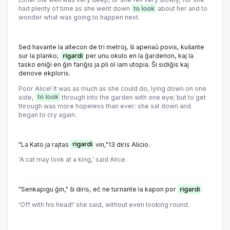
had plenty of time as she went down
to look
about her and to
wonder what was going to happen next.
Sed havante la altecon de tri metroj, ŝi apenaŭ povis, kuŝante
sur la planko,
rigardi
per unu okulo en la ĝardenon, kaj la
tasko eniĝi en ĝin fariĝis ja pli ol iam utopia. Ŝi sidiĝis kaj
denove ekploris.
Poor Alice! It was as much as she could do, lying down on one
side,
to look
through into the garden with one eye; but to get
through was more hopeless than ever: she sat down and
began to cry again.
"La Kato ja rajtas
rigardi
vin,"13 diris Alicio.
'A cat may look at a king,' said Alice.
"Senkapigu ĝin," ŝi diris, eĉ ne turnante la kapon por
rigardi
.
'Off with his head!' she said, without even looking round.