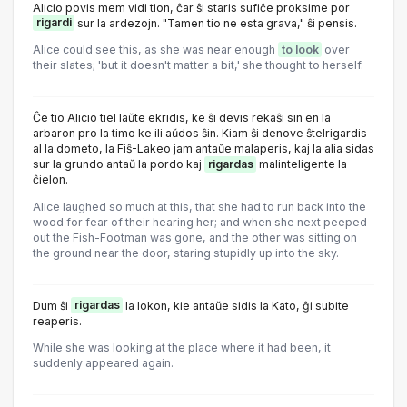
Alicio povis mem vidi tion, ĉar ŝi staris sufiĉe proksime por
rigardi
sur la ardezojn. "Tamen tio ne esta grava," ŝi pensis.
Alice could see this, as she was near enough
to look
over
their slates; 'but it doesn't matter a bit,' she thought to herself.
Ĉe tio Alicio tiel laŭte ekridis, ke ŝi devis rekaŝi sin en la
arbaron pro la timo ke ili aŭdos ŝin. Kiam ŝi denove ŝtelrigardis
al la dometo, la Fiŝ-Lakeo jam antaŭe malaperis, kaj la alia sidas
sur la grundo antaŭ la pordo kaj
rigardas
malinteligente la
ĉielon.
Alice laughed so much at this, that she had to run back into the
wood for fear of their hearing her; and when she next peeped
out the Fish-Footman was gone, and the other was sitting on
the ground near the door, staring stupidly up into the sky.
Dum ŝi
rigardas
la lokon, kie antaŭe sidis la Kato, ĝi subite
reaperis.
While she was looking at the place where it had been, it
suddenly appeared again.