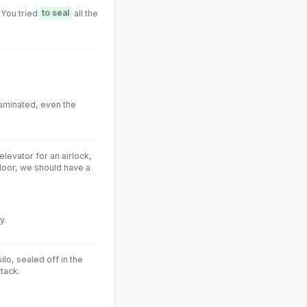
 You tried
to seal
all the
taminated, even the
elevator for an airlock,
loor, we should have a
y.
ilo, sealed off in the
tack.