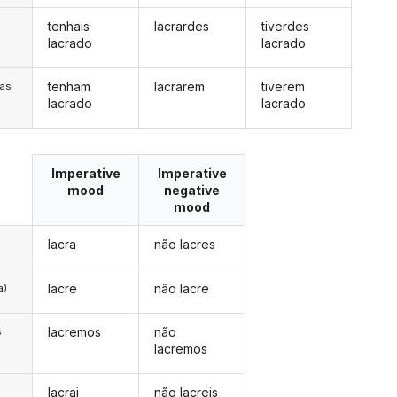
tenhais
lacrardes
tiverdes
s
lacrado
lacrado
tenham
lacrarem
tiverem
/as
lacrado
lacrado
Imperative
Imperative
mood
negative
mood
lacra
não lacres
lacre
não lacre
a)
lacremos
não
s
lacremos
lacrai
não lacreis
s