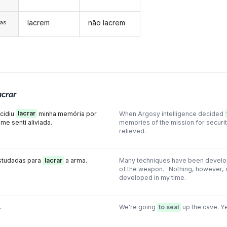
lacrem
não lacrem
/as
acrar
ecidiu
lacrar
minha memória por
When Argosy intelligence decided
e senti aliviada.
memories of the mission for securit
relieved.
estudadas para
lacrar
a arma.
Many techniques have been devel
of the weapon. -Nothing, however, 
developed in my time.
.
We're going
to seal
up the cave. Ye