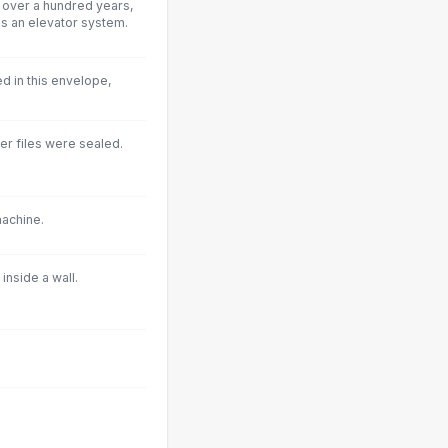
r over a hundred years,
is an elevator system.
d in this envelope,
er files were sealed.
achine.
 inside a wall.