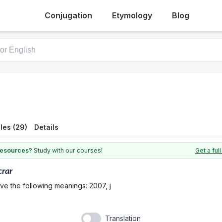
Conjugation
Etymology
Blog
les (29)
Details
 resources?
Study with our courses!
Get a fu
crar
ve the following meanings: 2007, j
Translation