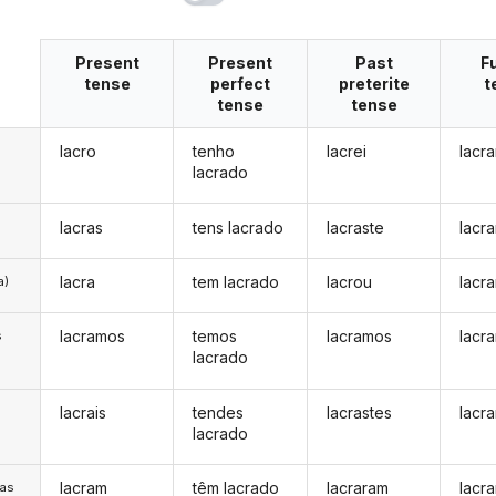
Present
Present
Past
F
tense
perfect
preterite
t
tense
tense
lacro
tenho
lacrei
lacra
lacrado
lacras
tens lacrado
lacraste
lacra
lacra
tem lacrado
lacrou
lacra
a)
lacramos
temos
lacramos
lacr
s
lacrado
lacrais
tendes
lacrastes
lacra
s
lacrado
lacram
têm lacrado
lacraram
lacr
/as