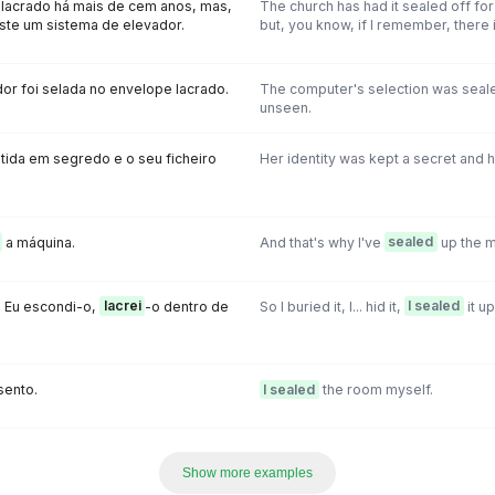
 lacrado há mais de cem anos, mas,
The church has had it sealed off fo
ste um sistema de elevador.
but, you know, if I remember, there 
r foi selada no envelope lacrado.
The computer's selection was seale
unseen.
ntida em segredo e o seu ficheiro
Her identity was kept a secret and h
a máquina.
And that's why I've
sealed
up the m
.. Eu escondi-o,
lacrei
-o dentro de
So I buried it, I... hid it,
I sealed
it up
sento.
I sealed
the room myself.
Show more examples