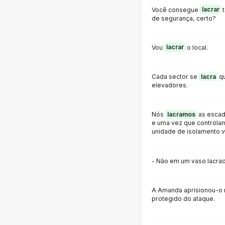
Você consegue
lacrar
t
de segurança, certo?
Vou
lacrar
o local.
Cada sector se
lacra
qu
elevadores.
Nós
lacramos
as escad
e uma vez que controlam
unidade de isolamento v
- Não em um vaso lacrad
A Amanda aprisionou-o no
protegido do ataque.