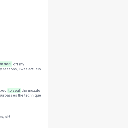
to seal
off my
y reasons, I was actually
oped
to seal
the muzzle
surpasses the technique
s, sir!