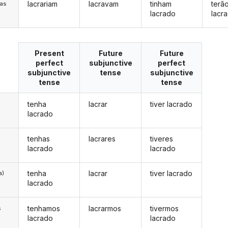
lacrariam
lacravam
tinham
terã
/as
lacrado
lacr
Present
Future
Future
perfect
subjunctive
perfect
subjunctive
tense
subjunctive
tense
tense
tenha
lacrar
tiver lacrado
lacrado
tenhas
lacrares
tiveres
lacrado
lacrado
tenha
lacrar
tiver lacrado
a)
lacrado
tenhamos
lacrarmos
tivermos
s
lacrado
lacrado