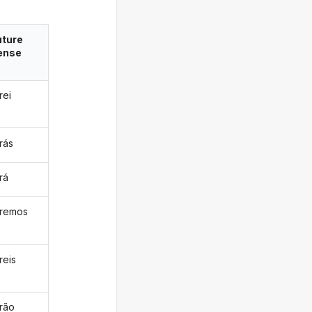
uture
ense
rei
rás
rá
aremos
reis
arão