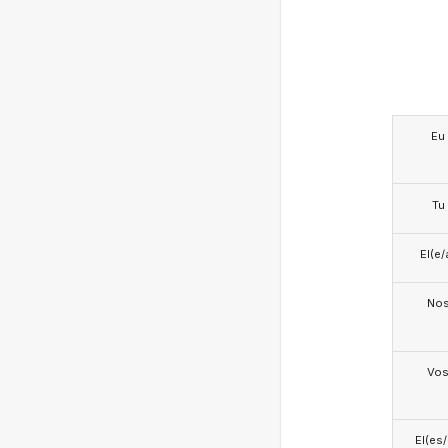
Eu
Tu
El(e/
No
Vo
El(es