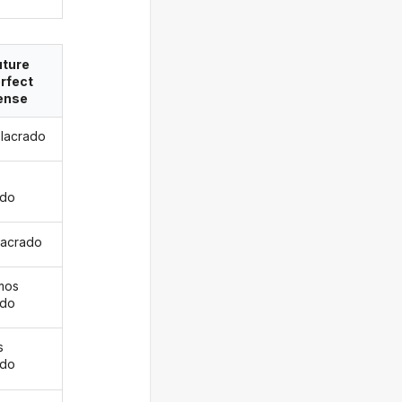
uture
rfect
ense
 lacrado
s
ado
 lacrado
mos
ado
s
ado