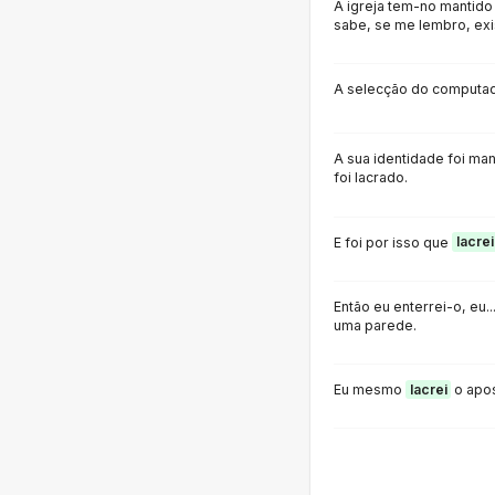
A igreja tem-no mantido
sabe, se me lembro, exi
A selecção do computado
A sua identidade foi ma
foi lacrado.
E foi por isso que
lacrei
Então eu enterrei-o, eu.
uma parede.
Eu mesmo
lacrei
o apo