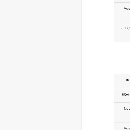
Vo
El(es
Tu
El(e/
No
Vo