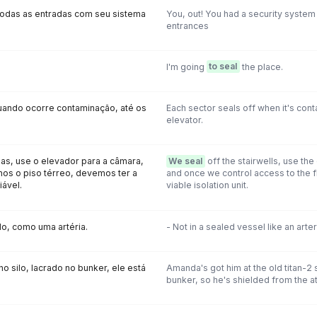
odas as entradas com seu sistema
You, out! You had a security system
entrances
I'm going
to seal
the place.
ando ocorre contaminação, até os
Each sector seals off when it's con
elevator.
as, use o elevador para a câmara,
We seal
off the stairwells, use the 
os o piso térreo, devemos ter a
and once we control access to the f
iável.
viable isolation unit.
o, como uma artéria.
- Not in a sealed vessel like an arter
 silo, lacrado no bunker, ele está
Amanda's got him at the old titan-2 s
bunker, so he's shielded from the at