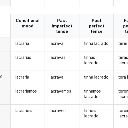
Conditional
Past
Past
F
mood
imperfect
perfect
pe
tense
tense
t
lacraria
lacrava
tinha lacrado
terei
lacrarias
lacravas
tinhas
terá
lacrado
lacr
lacraria
lacrava
tinha lacrado
terá
a)
lacraríamos
lacrávamos
tínhamos
tere
s
lacrado
lacr
lacraríeis
lacráveis
tínheis
terei
s
lacrado
lacr