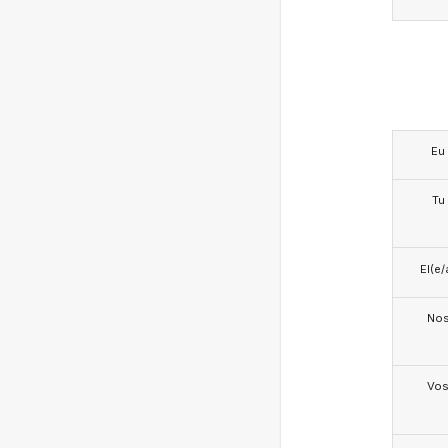
Eu
Tu
El(e/
No
Vo