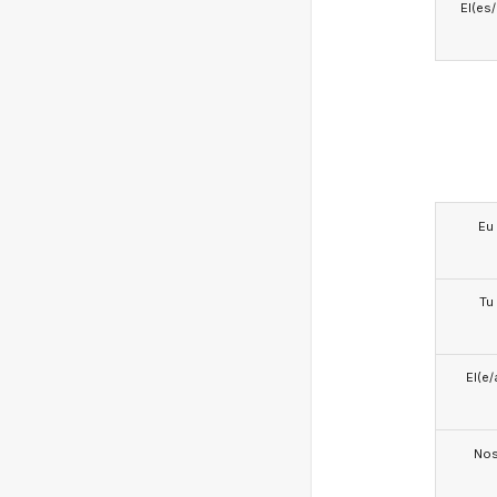
El(es
Eu
Tu
El(e/
No