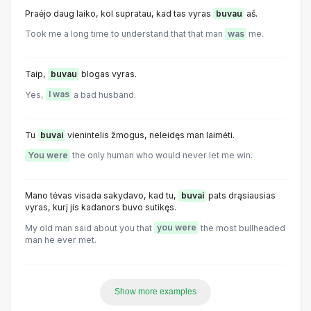
Praėjo daug laiko, kol supratau, kad tas vyras
buvau
aš.
Took me a long time to understand that that man
was
me.
Taip,
buvau
blogas vyras.
Yes,
I was
a bad husband.
Tu
buvai
vienintelis žmogus, neleidęs man laimėti.
You were
the only human who would never let me win.
Mano tėvas visada sakydavo, kad tu,
buvai
pats drąsiausias
vyras, kurį jis kadanors buvo sutikęs.
My old man said about you that
you were
the most bullheaded
man he ever met.
Show more examples