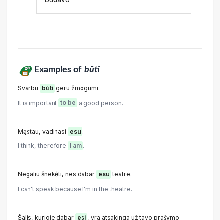
Examples of
būti
Svarbu
būti
geru žmogumi.
It is important
to be
a good person.
Mąstau, vadinasi
esu
.
I think, therefore
I am
.
Negaliu šnekėti, nes dabar
esu
teatre.
I can't speak because I'm in the theatre.
Šalis, kurioje dabar
esi
, yra atsakinga už tavo prašymo