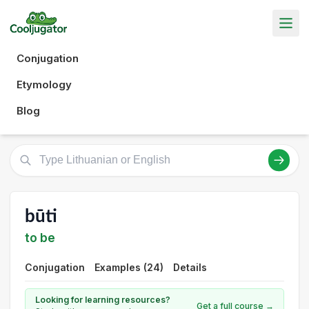
Conjugation
Etymology
Blog
būti
to be
Conjugation
Examples (24)
Details
Looking for learning resources?
Get a full course →