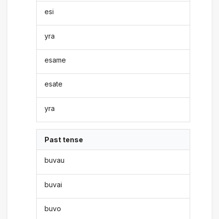
esi
yra
esame
esate
yra
Past tense
buvau
buvai
buvo