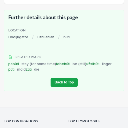
Further details about this page
LOCATION
Cooljugator
/
Lithuanian
/
būti
RELATED PAGES
pabūti
stay (for some time)
tebebūti
be (still)
užsibūti
linger
pūti
mold
žūti
die
Back to Top
TOP CONJUGATIONS
TOP ETYMOLOGIES