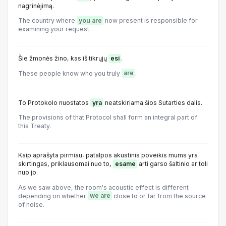
nagrinėjimą.
The country where
you are
now present is responsible for
examining your request.
Šie žmonės žino, kas iš tikrųjų
esi
.
These people know who you truly
are
.
To Protokolo nuostatos
yra
neatskiriama šios Sutarties dalis.
The provisions of that Protocol shall form an integral part of
this Treaty.
Kaip aprašyta pirmiau, patalpos akustinis poveikis mums yra
skirtingas, priklausomai nuo to,
esame
arti garso šaltinio ar toli
nuo jo.
As we saw above, the room's acoustic effect is different
depending on whether
we are
close to or far from the source
of noise.