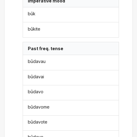
Imperative mood
būk
būkite
Past freq. tense
būdavau
būdavai
būdavo
būdavome
būdavote
būdavo