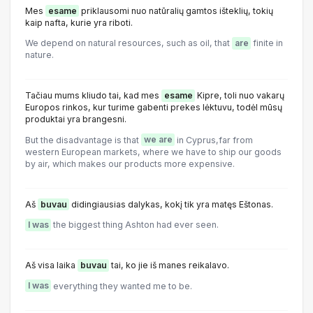
Mes
esame
priklausomi nuo natūralių gamtos išteklių, tokių
kaip nafta, kurie yra riboti.
We depend on natural resources, such as oil, that
are
finite in
nature.
Tačiau mums kliudo tai, kad mes
esame
Kipre, toli nuo vakarų
Europos rinkos, kur turime gabenti prekes lėktuvu, todėl mūsų
produktai yra brangesni.
But the disadvantage is that
we are
in Cyprus,far from
western European markets, where we have to ship our goods
by air, which makes our products more expensive.
Aš
buvau
didingiausias dalykas, kokį tik yra matęs Eštonas.
I was
the biggest thing Ashton had ever seen.
Aš visa laika
buvau
tai, ko jie iš manes reikalavo.
I was
everything they wanted me to be.