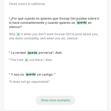
Chula vista's in california.
! ¿Por qué cuando no quieres que Gossip Girl postee sobre ti
lo hace constantemente y cuando quieres se
queda
en
silencio?
Why
is
it when you don't want Gossip Girl to post about you,
she does constantly, and when you do, silence.
" La verdad
queda
porverse", Alan.
"The truth
is
out there," Alan.
" Y eso no
queda
sin castigo. "
"It does not go unpunished."
Show more examples