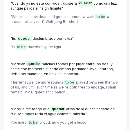
"Cuando ya no esté con vida... quisiera
quedar
como una luz,
aunque pálida e insignificante"
"When I am now dead and gone, I somehow wish
to be
a
cresset of any sort" Wolfgang Borchert
"Es
quedar
deslumbrado por la luz"
"Is
to be
dazzled by the light
"Podrían
quedar
muchas rondas por jugar entre los dos, y
hasta ese momento cuando ambos podamos involucrarnos,
debo permanecer, en feliz anticipación...
Theremaywellbe more rounds
to be
played between the two
of us, and until such time as we're both free to engage, I shall
remain, in delighted anticipation...
"Porque me tengo que
quedar
atrás de la ducha cagado de
frío. Me tapas toda el agua caliente, mierda."
You used
to be
proud, now you get a lesson.