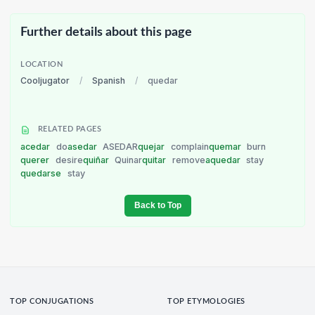
Further details about this page
LOCATION
Cooljugator
/
Spanish
/
quedar
RELATED PAGES
acedar
do
asedar
ASEDAR
quejar
complain
quemar
burn
querer
desire
quiñar
Quinar
quitar
remove
aquedar
stay
quedarse
stay
Back to Top
TOP CONJUGATIONS
TOP ETYMOLOGIES