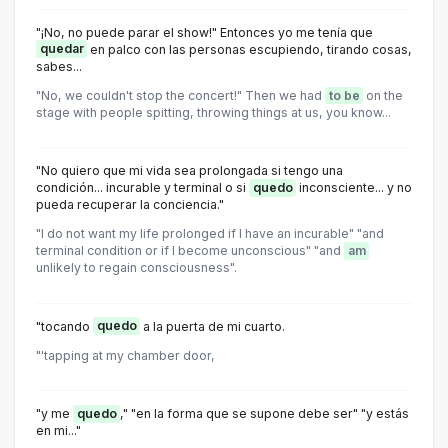
"¡No, no puede parar el show!" Entonces yo me tenía que
quedar
en palco con las personas escupiendo, tirando cosas,
sabes...
"No, we couldn't stop the concert!" Then we had
to be
on the
stage with people spitting, throwing things at us, you know...
"No quiero que mi vida sea prolongada si tengo una
condición... incurable y terminal o si
quedo
inconsciente... y no
pueda recuperar la conciencia."
"I do not want my life prolonged if I have an incurable" "and
terminal condition or if I become unconscious" "and
am
unlikely to regain consciousness".
"tocando
quedo
a la puerta de mi cuarto.
"'tapping at my chamber door,
"y me
quedo
," "en la forma que se supone debe ser" "y estás
en mi..."