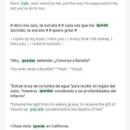
Here
I am
, and I stand so tall, just the way I'm supposed to be,
but you're on to me...
# Abro mis ojos, te extraño # # cada vez que me
quedo
dormido, te extraño # # quiero gritar #
♪ I open up my eyes, I miss you ♪ ♪ every time I fall asleep, I
miss you ♪ ♪ I want to scream ♪
"Alto,
quedas
detenido. ¿Conoces a Baretta?
You ever seen a Baretta?" "Yeah. " "Good.
"Extrae la luz de su tumba de agua "para recibir un regalo del
cielo, "mientras
quedas
condenado a las profundidades del
infierno".
"Exhume the light from its watery grave, to receive the gift of
heaven as
you are
condemned to the depths of hell."
! Chula Vista
queda
en California.