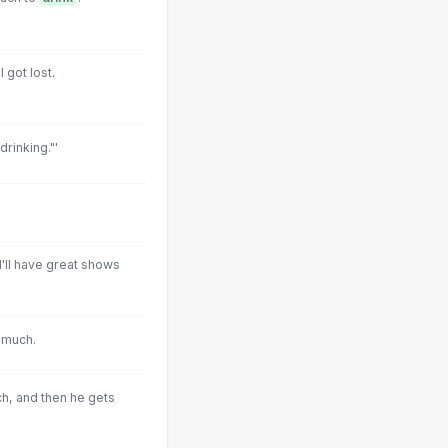
I got lost.
rinking."'
 I'll have great shows
 much.
h, and then he gets