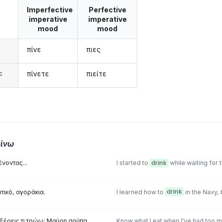
Imperfective
Perfective
imperative
imperative
mood
mood
πίνε
πιες
υ
πίνετε
πιείτε
ς
ίνω
ένοντας...
I started to
drink
while waiting for t
τικό, αγοράκια.
I learned how to
drink
in the Navy, 
ξέρεις τι τρώω; Μαύρη σούπα
Know what I eat when I've had too 