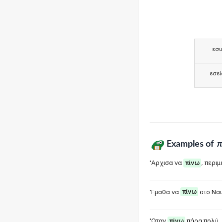
εσ
εσεί
Examples of
π
'Αρχισα να
πίνω
, περιμ
'Εμαθα να
πίνω
στο Ναυ
'Οταν
πίνω
πάρα πολύ, 