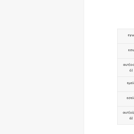
εγ
εσ
αυτ(ος
ό)
εμεί
εσεί
αυτ(οί
ά)