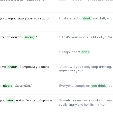
ξενώνομαι, είχα χάσει τον εαυτό
I just started to
drink
and drift, and 
 μητέρας σου που
πίνεις
."
"'That's your mother's blood you're d
"Franjo, don 't
drink
.
ις να
πίνεις
, θα γράψω για σένα
"Audrey, if you'll only stop drinking,
written for you."
τι
πίνεις
πάρα πολύ."
Everyone complains
you drink
too
 μου
πίνει
πολύ, "και μετά θυμώνει
Sometimes my uncle drinks too muc
really angry and he hits my mom.