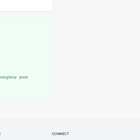
ose
χύνω
pour
R
CONNECT