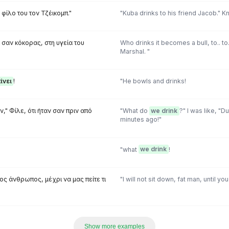
 φίλο του τον Τζέικομπ."
"Kuba drinks to his friend Jacob." K
 σαν κόκορας, στη υγεία του
Who drinks it becomes a bull, to.. to.
Marshal. "
ίνει
!
"He bowls and drinks!
," Φίλε, ότι ήταν σαν πριν από
"What do
we drink
?" I was like, "D
minutes ago!"
"what
we drink
!
πος άνθρωπος, μέχρι να μας πείτε τι
"I will not sit down, fat man, until yo
Show more examples