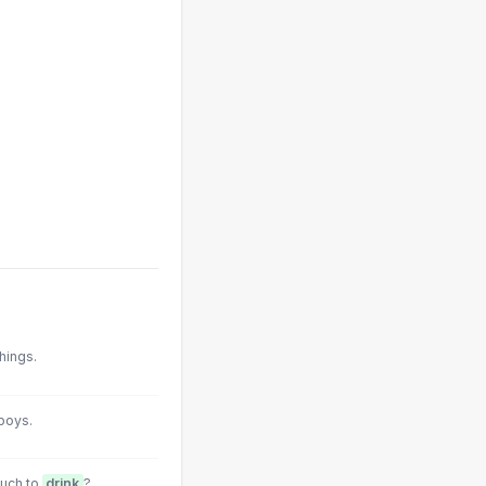
hings.
boys.
much to
drink
?