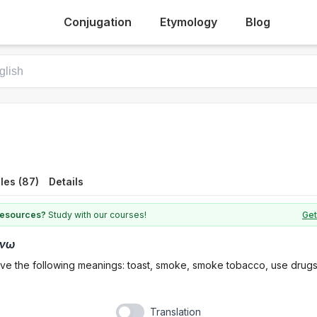
Conjugation
Etymology
Blog
les (87)
Details
 resources?
Study with our courses!
Get
ίνω
ave the following meanings: toast, smoke, smoke tobacco, use drug
Translation