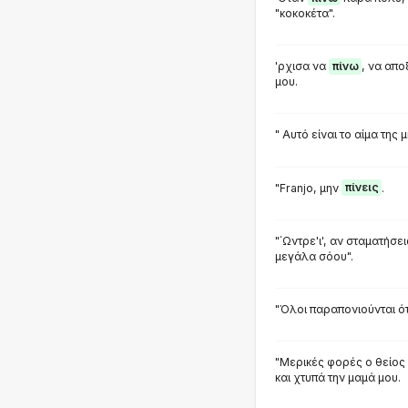
"κοκοκέτα".
'ρχισα να
πίνω
, να απο
μου.
" Αυτό είναι το αίμα της
"Franjo, μην
πίνεις
.
"΄Ωντρε'ι', αν σταματήσε
μεγάλα σόου".
"Όλοι παραπονιούνται ό
"Μερικές φορές ο θείος
και χτυπά την μαμά μου.