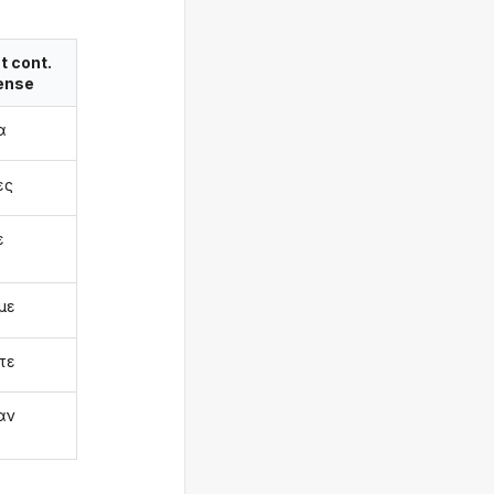
t cont.
ense
α
ες
ε
με
τε
αν