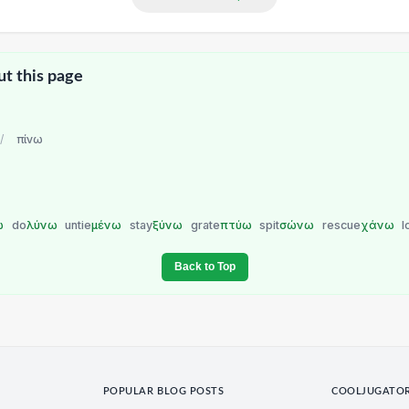
ut this page
/
πίνω
ω
do
λύνω
untie
μένω
stay
ξύνω
grate
πτύω
spit
σώνω
rescue
χάνω
l
Back to Top
POPULAR BLOG POSTS
COOLJUGATO