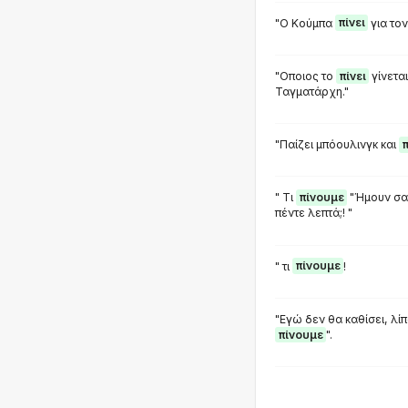
"Ο Κούμπα
πίνει
για τον
"Οποιος το
πίνει
γίνεται
Ταγματάρχη."
"Παίζει μπόουλινγκ και
π
" Τι
πίνουμε
"Ήμουν σαν
πέντε λεπτά;! "
" τι
πίνουμε
!
"Εγώ δεν θα καθίσει, λί
πίνουμε
".