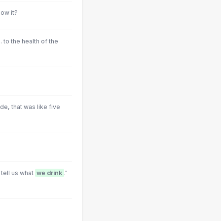
now it?
. to the health of the
ude, that was like five
u tell us what
we drink
."