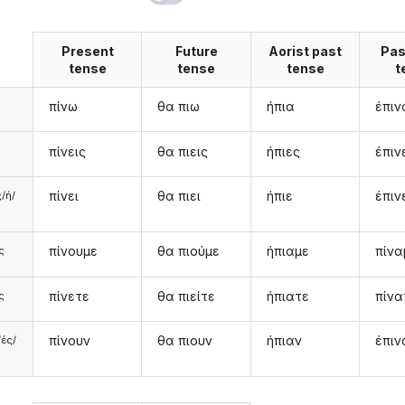
Present
Future
Aorist past
Pas
tense
tense
tense
t
πίνω
θα πιω
ήπια
έπιν
ω
πίνεις
θα πιεις
ήπιες
έπιν
υ
πίνει
θα πιει
ήπιε
έπιν
/ή/
πίνουμε
θα πιούμε
ήπιαμε
πίνα
ς
πίνετε
θα πιείτε
ήπιατε
πίνα
ς
πίνουν
θα πιουν
ήπιαν
έπιν
/ές/