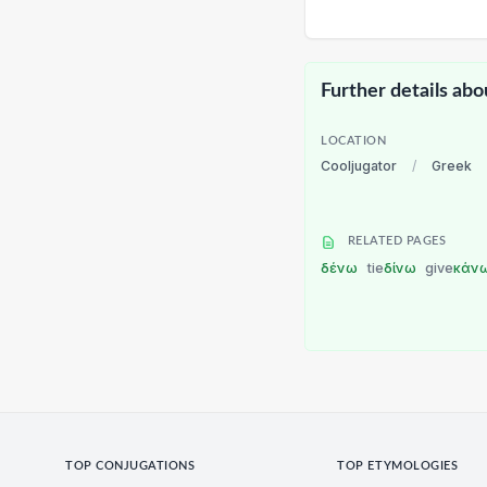
Further details abo
LOCATION
Cooljugator
/
Greek
RELATED PAGES
δένω
tie
δίνω
give
κάν
TOP CONJUGATIONS
TOP ETYMOLOGIES