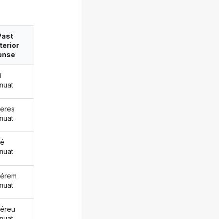
Past
terior
ense
í
inuat
eres
inuat
ué
inuat
uérem
inuat
éreu
inuat