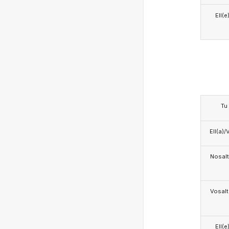
Ell(e
Tu
Ell(a)/
Nosalt
Vosalt
Ell(e