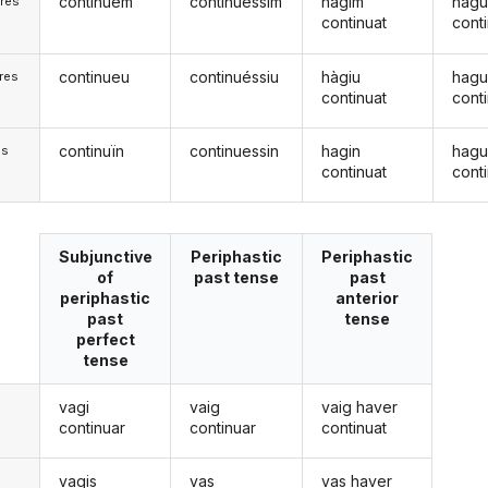
continuem
continuéssim
hàgim
hagu
res
continuat
cont
continueu
continuéssiu
hàgiu
hagu
res
continuat
cont
continuïn
continuessin
hagin
hagu
)s
continuat
cont
Subjunctive
Periphastic
Periphastic
of
past tense
past
periphastic
anterior
past
tense
perfect
tense
vagi
vaig
vaig haver
continuar
continuar
continuat
vagis
vas
vas haver