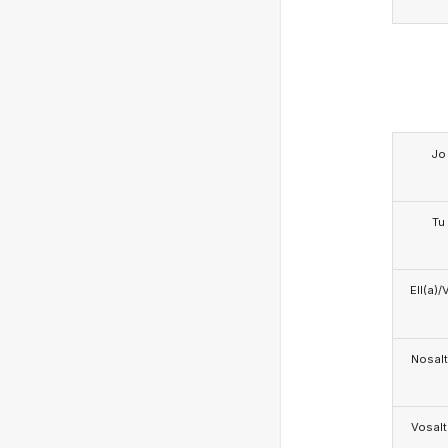
Jo
Tu
Ell(a)/
Nosalt
Vosalt