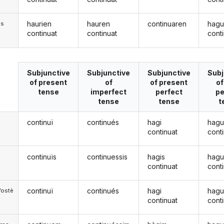
haurien
hauren
continuaren
hagu
)s
continuat
continuat
cont
Subjunctive
Subjunctive
Subjunctive
Subj
of present
of
of present
of
tense
imperfect
perfect
pe
tense
tense
t
continuï
continués
hagi
hagu
continuat
cont
continuïs
continuessis
hagis
hagu
continuat
cont
continuï
continués
hagi
hagu
Vostè
continuat
cont