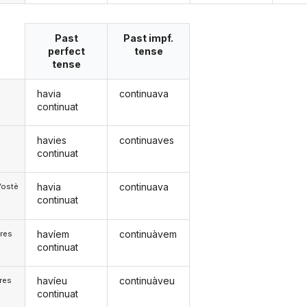
Past
Past impf.
perfect
tense
tense
havia
continuava
continuat
havies
continuaves
continuat
havia
continuava
Vostè
continuat
havíem
continuàvem
res
continuat
havíeu
continuàveu
res
continuat