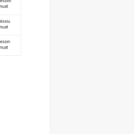
éssim
inuat
éssiu
inuat
essin
inuat