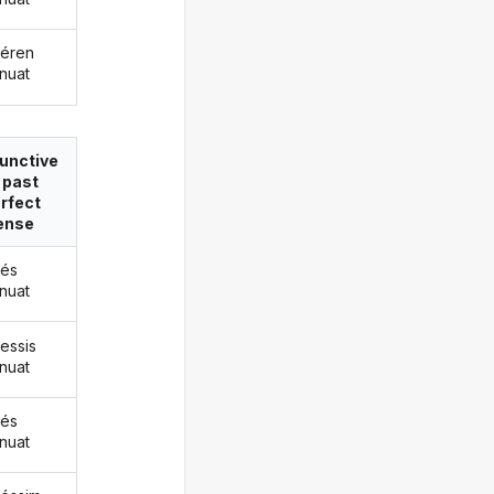
éren
inuat
unctive
 past
rfect
ense
és
inuat
essis
inuat
és
inuat