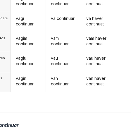
continuar
continuar
continuat
vagi
va continuar
va haver
Vostè
continuar
continuat
vàgim
vam
vam haver
res
continuar
continuar
continuat
vàgiu
vau
vau haver
res
continuar
continuar
continuat
vagin
van
van haver
)s
continuar
continuar
continuat
ontinuar