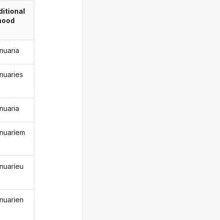
itional
ood
inuaria
inuaries
inuaria
inuaríem
inuaríeu
inuarien