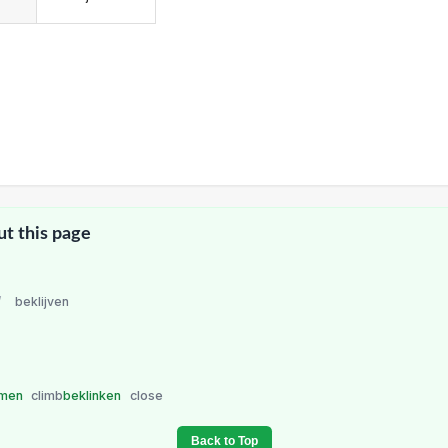
ut this page
/
beklijven
mmen
climb
beklinken
close
Back to Top