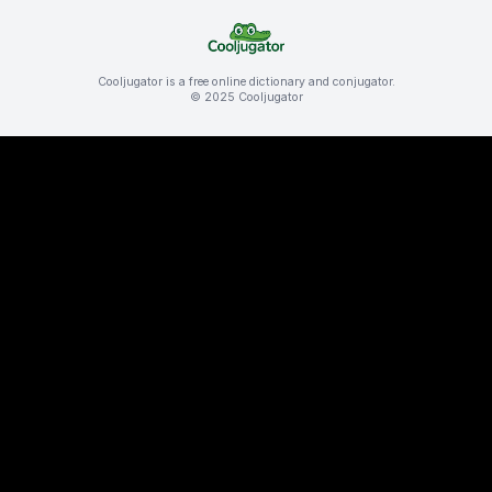
Cooljugator is a free online dictionary and conjugator.
© 2025 Cooljugator