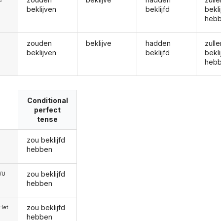
beklijven
beklijfd
bekli
heb
zouden
beklijve
hadden
zulle
beklijven
beklijfd
bekli
heb
Conditional
perfect
tense
zou beklijfd
hebben
zou beklijfd
e/U
hebben
zou beklijfd
/Het
hebben