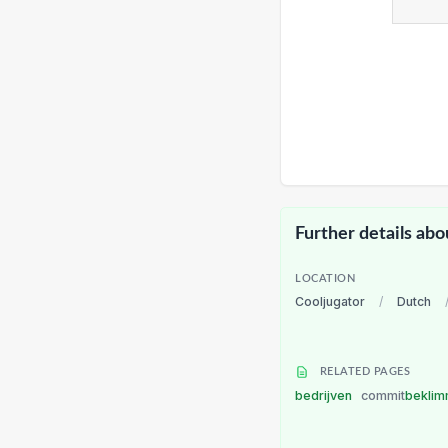
Further details abo
LOCATION
Cooljugator
/
Dutch
RELATED PAGES
bedrijven
commit
bekli