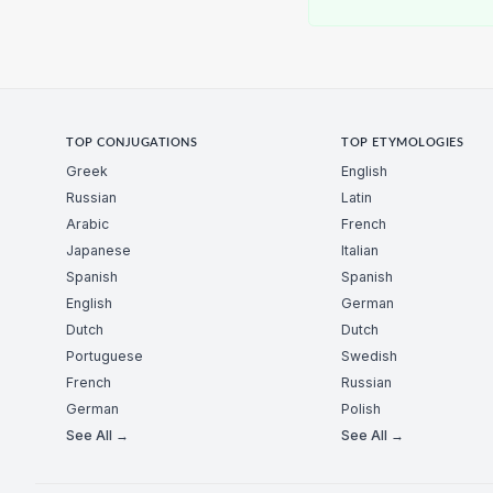
TOP CONJUGATIONS
TOP ETYMOLOGIES
Greek
English
Russian
Latin
Arabic
French
Japanese
Italian
Spanish
Spanish
English
German
Dutch
Dutch
Portuguese
Swedish
French
Russian
German
Polish
See All →
See All →