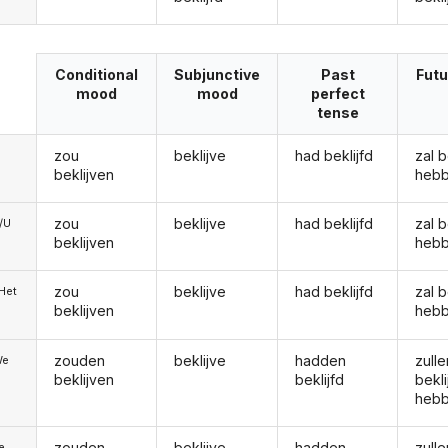
Conditional
Subjunctive
Past
Futu
mood
mood
perfect
tense
zou
beklijve
had beklijfd
zal b
beklijven
heb
zou
beklijve
had beklijfd
zal b
e/U
beklijven
heb
zou
beklijve
had beklijfd
zal b
/Het
beklijven
heb
zouden
beklijve
hadden
zulle
We
beklijven
beklijfd
bekli
heb
zouden
beklijve
hadden
zulle
ie