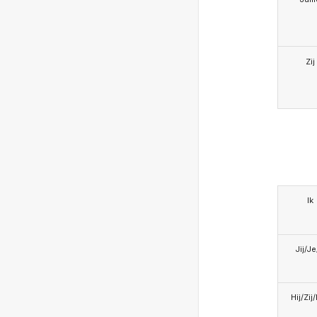
Zij
Ik
Jij/J
Hij/Zij