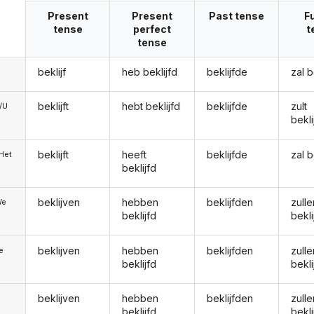
Present
Present
Past tense
F
tense
perfect
t
tense
beklijf
heb beklijfd
beklijfde
zal b
beklijft
hebt beklijfd
beklijfde
zult
e/U
bekl
beklijft
heeft
beklijfde
zal b
/Het
beklijfd
beklijven
hebben
beklijfden
zulle
We
beklijfd
bekl
beklijven
hebben
beklijfden
zulle
ie
beklijfd
bekl
beklijven
hebben
beklijfden
zulle
beklijfd
bekl