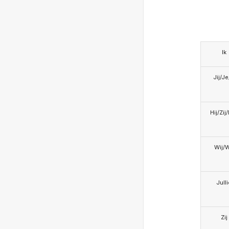
Ik
Jij/J
Hij/Zij
Wij/
Jull
Zij