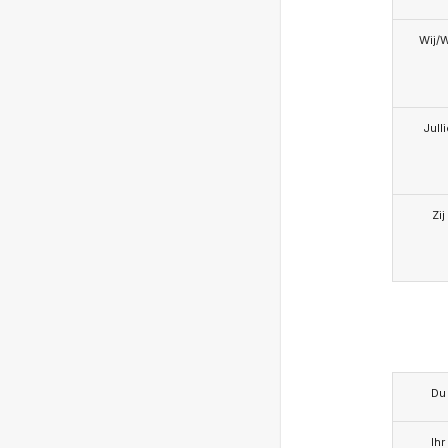
Wij/
Jull
Zij
Du
Ihr