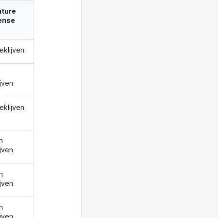
uture
ense
eklijven
ijven
eklijven
n
ijven
n
ijven
n
ijven