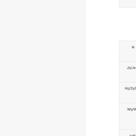
Ik
Jij/J
Hij/Zij
Wij/
Jull