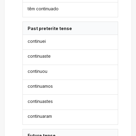
têm continuado
Past preterite tense
continuei
continuaste
continuou
continuamos
continuastes
continuaram
Future tense