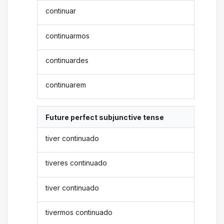
continuar
continuarmos
continuardes
continuarem
Future perfect subjunctive tense
tiver continuado
tiveres continuado
tiver continuado
tivermos continuado