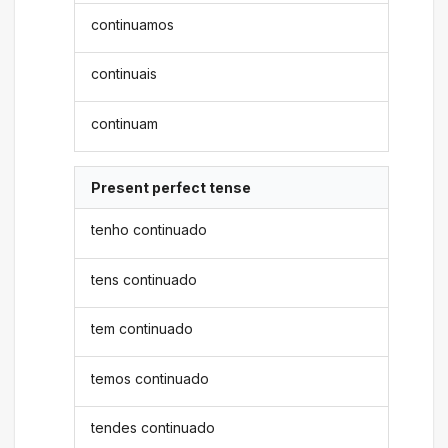
continuamos
continuais
continuam
Present perfect tense
tenho continuado
tens continuado
tem continuado
temos continuado
tendes continuado