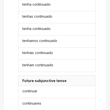
tenha continuado
tenhas continuado
tenha continuado
tenhamos continuado
tenhais continuado
tenham continuado
Future subjunctive tense
continuar
continuares