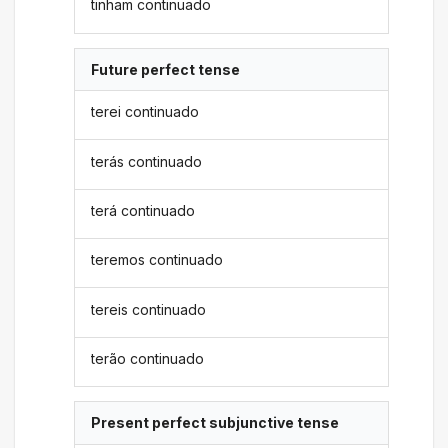
tinham continuado
Future perfect tense
terei continuado
terás continuado
terá continuado
teremos continuado
tereis continuado
terão continuado
Present perfect subjunctive tense