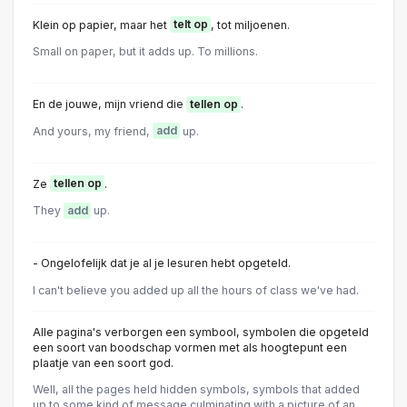
Klein op papier, maar het
telt op
, tot miljoenen.
Small on paper, but it adds up. To millions.
En de jouwe, mijn vriend die
tellen op
.
And yours, my friend,
add
up.
Ze
tellen op
.
They
add
up.
- Ongelofelijk dat je al je lesuren hebt opgeteld.
I can't believe you added up all the hours of class we've had.
Alle pagina's verborgen een symbool, symbolen die opgeteld
een soort van boodschap vormen met als hoogtepunt een
plaatje van een soort god.
Well, all the pages held hidden symbols, symbols that added
up to some kind of message culminating with a picture of an