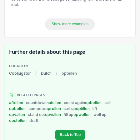
idol.
Show more examples
Further details about this page
LOCATION
Cooljugator
/
Dutch
/
optellen
RELATED PAGES
aftellen
countdown
natellen
count again
opbellen
call
opbollen
compete
oprollen
curl up
optillen
lift
opvallen
stand out
opvullen
fill up
opwellen
well up
opstellen
draft
Back to Top