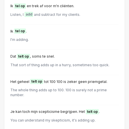
Ik
tel op
en trek af voor m'n cliënten.
Listen, I
add
and subtract for my clients.
Ik
tel op
.
I'm adding.
Dat
telt op
, soms te snel.
That sort of thing adds up in a hurry, sometimes too quick.
Het geheel
telt op
tot 100 100 is zeker geen priemgetal.
The whole thing adds up to 100. 100 is surely not a prime
number.
Je kan toch mijn scepticisme begrijpen. Het
telt op
.
You can understand my skepticism, it's adding up.