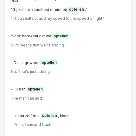
"Gij zult mijn snelheid er niet bij
optellen
."
"Thou shalt not add my speed to the speed of light."
'Som' betekent dat we
optellen
.
Sum means that we're adding.
- Dat is gewoon
optellen
.
No. That's just adding.
- Hij kan
optellen
.
The man can add.
- Ik kan zelf ook
optellen
, Noah.
- Yeah, I can add Noah.