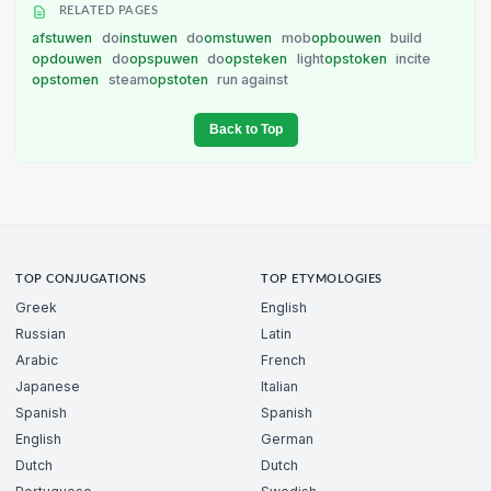
RELATED PAGES
afstuwen
do
instuwen
do
omstuwen
mob
opbouwen
build
opdouwen
do
opspuwen
do
opsteken
light
opstoken
incite
opstomen
steam
opstoten
run against
Back to Top
TOP CONJUGATIONS
TOP ETYMOLOGIES
Greek
English
Russian
Latin
Arabic
French
Japanese
Italian
Spanish
Spanish
English
German
Dutch
Dutch