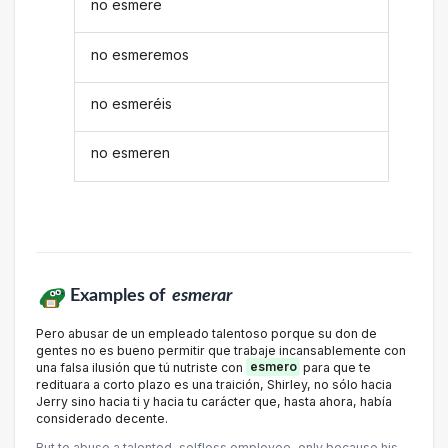
no esmere
no esmeremos
no esmeréis
no esmeren
Examples of
esmerar
Pero abusar de un empleado talentoso porque su don de
gentes no es bueno permitir que trabaje incansablemente con
una falsa ilusión que tú nutriste con
esmero
para que te
redituara a corto plazo es una traición, Shirley, no sólo hacia
Jerry sino hacia ti y hacia tu carácter que, hasta ahora, había
considerado decente.
But to abuse a talented, selfless employee, only because his