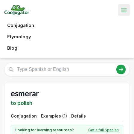
Conjugation
Etymology
Blog
esmerar
to polish
Conjugation
Examples (1)
Details
Looking for learning resources?
Get a full Spanish