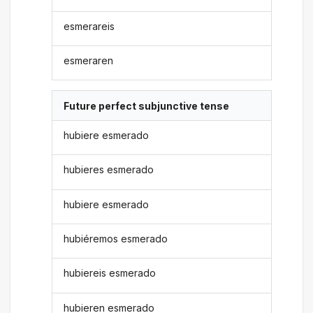
esmerareis
esmeraren
Future perfect subjunctive tense
hubiere esmerado
hubieres esmerado
hubiere esmerado
hubiéremos esmerado
hubiereis esmerado
hubieren esmerado