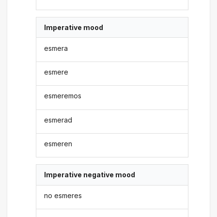
Imperative mood
esmera
esmere
esmeremos
esmerad
esmeren
Imperative negative mood
no esmeres