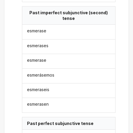
Past imperfect subjunctive (second)
tense
esmerase
esmerases
esmerase
esmerásemos
esmeraseis
esmerasen
Past perfect subjunctive tense