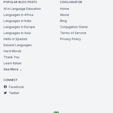
POPULAR BLOG POSTS
COOLJUGATOR
AI in Language Education
Home
Languages in Africa
About
Languages in India
Blog
Languages in Europe
Conjugation Game
Languages in Asia
Terms of Service
Hello in Spanish
Privacy Policy
Easiest Languages
Hard Words
Thank You
Learn Italian
See More →
CONNECT
Facebook
Twitter