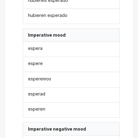
hubiereis esperado
hubieren esperado
Imperative mood
espera
espere
esperemos
esperad
esperen
Imperative negative mood