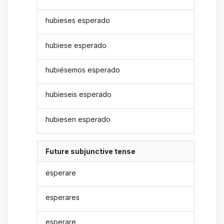
hubieses esperado
hubiese esperado
hubiésemos esperado
hubieseis esperado
hubiesen esperado
Future subjunctive tense
esperare
esperares
esperare