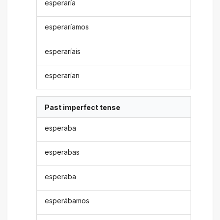
esperaría
esperaríamos
esperaríais
esperarían
Past imperfect tense
esperaba
esperabas
esperaba
esperábamos