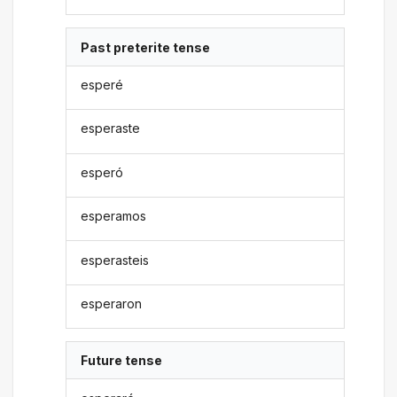
Past preterite tense
esperé
esperaste
esperó
esperamos
esperasteis
esperaron
Future tense