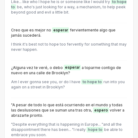
Like... like who I hope he is or someone like I would try
to hope
to
be, who's just looking for a way, a mechanism, to help peek
beyond good and evil a little bit.
Creo que es mejor no
esperar
fervientemente algo que
jamás sucederá.
I think it's best not to hope too fervently for something that may
never happen.
¿Alguna vez te veré, o debo
esperar
a toparme contigo de
nuevo en una calle de Brooklyn?
Am I ever gonna see you, or do I have
to hope to
run into you
again on a street in Brooklyn?
"A pesar de todo lo que está ocurriendo en el mundo y todas
las desilusiones que se suman una tras otra,
espero
volver a
abrazarte pronto.
"Despite everything that is happening in Europe... "and all the
disappointment there has been... "I really
hope to
be able to
embrace you soon.