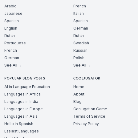
Arabic
French
Japanese
Italian
Spanish
Spanish
English
German
Dutch
Dutch
Portuguese
Swedish
French
Russian
German
Polish
See All →
See All →
POPULAR BLOG POSTS
COOLJUGATOR
AI in Language Education
Home
Languages in Africa
About
Languages in India
Blog
Languages in Europe
Conjugation Game
Languages in Asia
Terms of Service
Hello in Spanish
Privacy Policy
Easiest Languages