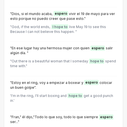
"Dios, si el mundo acaba,
espero
vivir el 19 de mayo para ver
esto porque no puedo creer que pase esto."
"God, if the world ends,
I hope to
live May 19 to see this
Because I can not believe this happen. "
"En ese lugar hay una hermosa mujer con quien
espero
salir
algún día. "
"Out there is a beautiful woman that I someday
hope to
spend
time with."
"Estoy en el ring, voy a empezar a boxear y
espero
colocar
un buen golpe".
'I'm in the ring, I'll start boxing and
hope to
get a good punch
in.'
"Fran," él dijo,"Todo lo que soy, todo lo que siempre
espero
ser..."