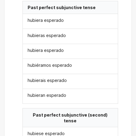
Past perfect subjunctive tense
hubiera esperado
hubieras esperado
hubiera esperado
hubiéramos esperado
hubierais esperado
hubieran esperado
Past perfect subjunctive (second)
tense
hubiese esperado