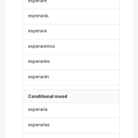
esperaré
esperarás
esperará
esperaremos
esperaréis
esperarán
Conditional mood
esperaría
esperarías