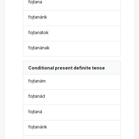
fojtana
fojtanánk
fojtanátok
fojtanának
Conditional present definite tense
fojtanám
fojtanád
fojtaná
fojtanánk