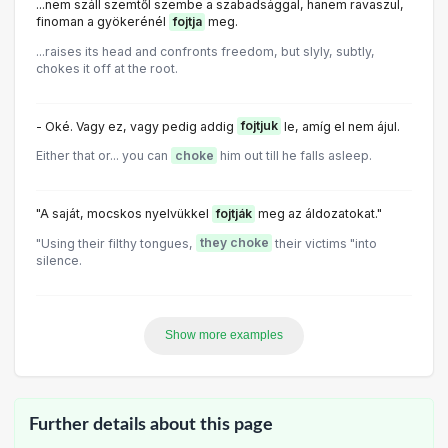
...nem száll szemtől szembe a szabadsággal, hanem ravaszul,
finoman a gyökerénél
fojtja
meg.
...raises its head and confronts freedom, but slyly, subtly,
chokes it off at the root.
- Oké. Vagy ez, vagy pedig addig
fojtjuk
le, amíg el nem ájul.
Either that or... you can
choke
him out till he falls asleep.
"A saját, mocskos nyelvükkel
fojtják
meg az áldozatokat."
"Using their filthy tongues,
they choke
their victims "into
silence.
Show more examples
Further details about this page