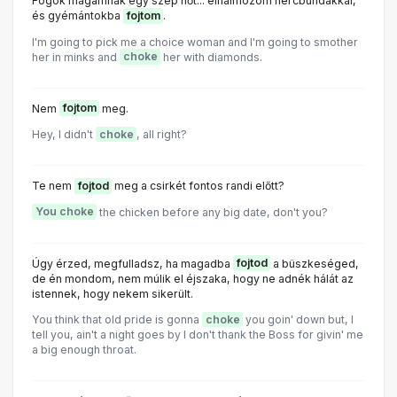
Fogok magamnak egy szép nőt... elhalmozom nercbundákkal,
és gyémántokba
fojtom
.
I'm going to pick me a choice woman and I'm going to smother
her in minks and
choke
her with diamonds.
Nem
fojtom
meg.
Hey, I didn't
choke
, all right?
Te nem
fojtod
meg a csirkét fontos randi előtt?
You choke
the chicken before any big date, don't you?
Úgy érzed, megfulladsz, ha magadba
fojtod
a büszkeséged,
de én mondom, nem múlik el éjszaka, hogy ne adnék hálát az
istennek, hogy nekem sikerült.
You think that old pride is gonna
choke
you goin' down but, I
tell you, ain't a night goes by I don't thank the Boss for givin' me
a big enough throat.