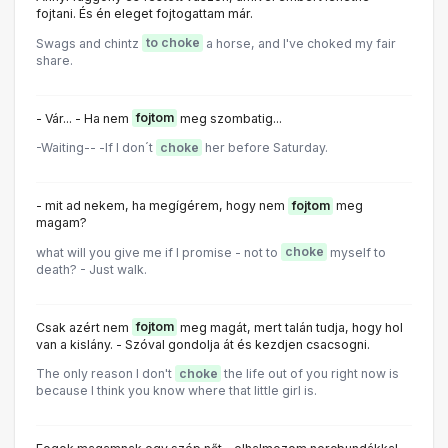
fojtani. És én eleget fojtogattam már.
Swags and chintz
to choke
a horse, and I've choked my fair
share.
- Vár... - Ha nem
fojtom
meg szombatig...
-Waiting-- -lf l don´t
choke
her before Saturday.
- mit ad nekem, ha megígérem, hogy nem
fojtom
meg
magam?
what will you give me if l promise - not to
choke
myself to
death? - Just walk.
Csak azért nem
fojtom
meg magát, mert talán tudja, hogy hol
van a kislány. - Szóval gondolja át és kezdjen csacsogni.
The only reason I don't
choke
the life out of you right now is
because I think you know where that little girl is.