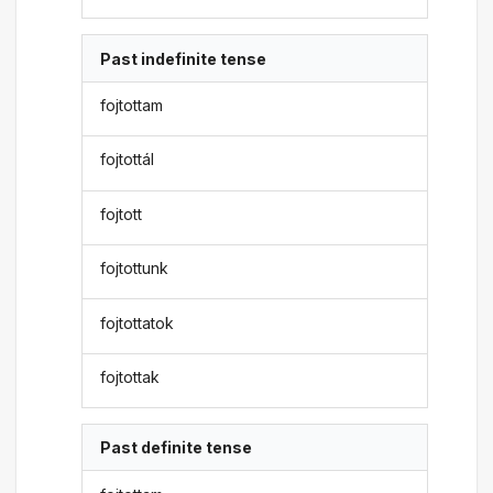
Past indefinite tense
fojtottam
fojtottál
fojtott
fojtottunk
fojtottatok
fojtottak
Past definite tense