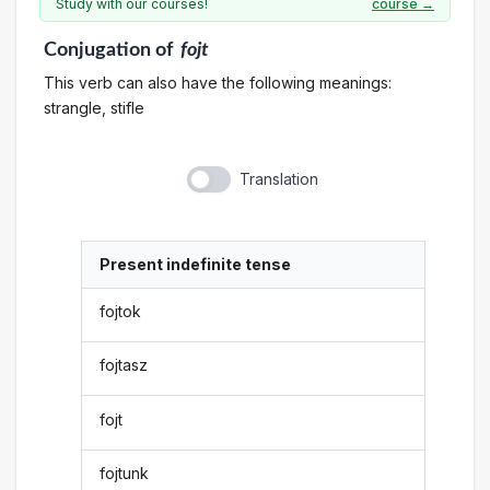
Study with our courses!
course →
Conjugation
of
fojt
This verb can also have the following meanings:
strangle, stifle
Translation
Present indefinite tense
fojtok
fojtasz
fojt
fojtunk