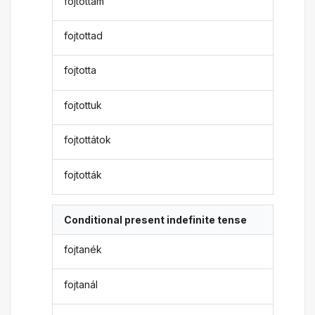
fojtottam
fojtottad
fojtotta
fojtottuk
fojtottátok
fojtották
Conditional present indefinite tense
fojtanék
fojtanál