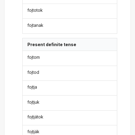
fojtotok
fojtanak
Present definite tense
fojtom
fojtod
fojtja
fojtjuk
fojtjátok
fojtják