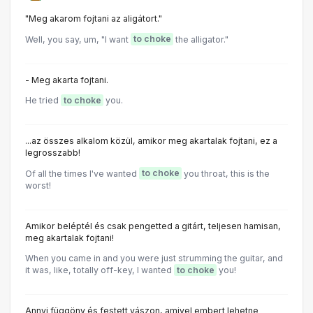
"Meg akarom fojtani az aligátort."
Well, you say, um, "I want
to choke
the alligator."
- Meg akarta fojtani.
He tried
to choke
you.
...az összes alkalom közül, amikor meg akartalak fojtani, ez a
legrosszabb!
Of all the times I've wanted
to choke
you throat, this is the
worst!
Amikor beléptél és csak pengetted a gitárt, teljesen hamisan,
meg akartalak fojtani!
When you came in and you were just strumming the guitar, and
it was, like, totally off-key, I wanted
to choke
you!
Annyi függöny és festett vászon, amivel embert lehetne