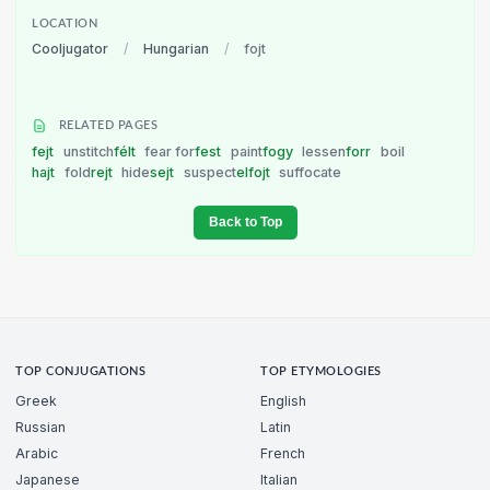
LOCATION
Cooljugator
/
Hungarian
/
fojt
RELATED PAGES
fejt
unstitch
félt
fear for
fest
paint
fogy
lessen
forr
boil
hajt
fold
rejt
hide
sejt
suspect
elfojt
suffocate
Back to Top
TOP CONJUGATIONS
TOP ETYMOLOGIES
Greek
English
Russian
Latin
Arabic
French
Japanese
Italian