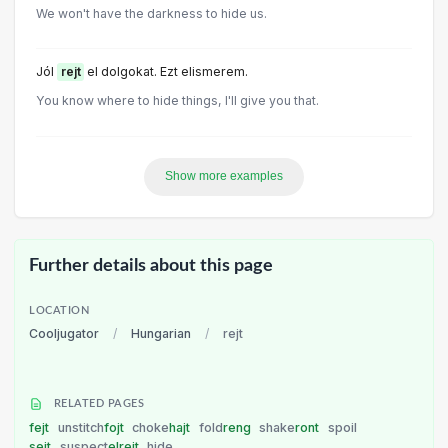
We won't have the darkness to hide us.
Jól
rejt
el dolgokat. Ezt elismerem.
You know where to hide things, I'll give you that.
Show more examples
Further details about this page
LOCATION
Cooljugator
/
Hungarian
/
rejt
RELATED PAGES
fejt
unstitch
fojt
choke
hajt
fold
reng
shake
ront
spoil
sejt
suspect
elrejt
hide