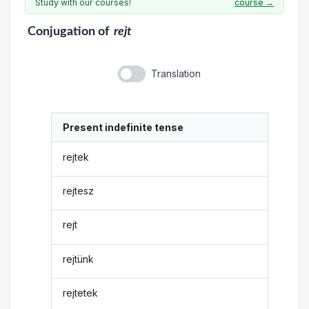
Study with our courses!
course →
Conjugation
of
rejt
Translation
Present indefinite tense
rejtek
rejtesz
rejt
rejtünk
rejtetek