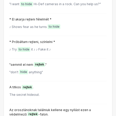
"I want
to hide
Hi-Def cameras in a rock. Can you help us?"
* El akarja rejteni félelmét *
♪ Shows fear as he turns
to hide
* Próbáltam rejteni, színlelni *
♪ Try
to hide
it ♪ ♪ Fake it ♪
"semmit el nem
rejtek
."
"don't
hide
anything"
A titkos
rejtek
.
The secret hideout.
Az oroszlánoknak találniuk kellene egy nyílást ezen a
védelmező
rejtek
-falon.