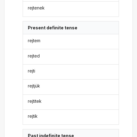
rejtenek
Present definite tense
rejtem
rejted
rejti
rejtjük
rejtitek
rejtik
Past indefinite tense