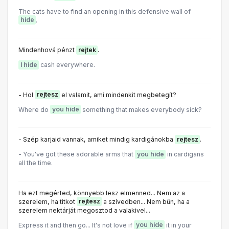
The cats have to find an opening in this defensive wall of
hide
.
Mindenhová pénzt
rejtek
.
I hide
cash everywhere.
- Hol
rejtesz
el valamit, ami mindenkit megbetegít?
Where do
you hide
something that makes everybody sick?
- Szép karjaid vannak, amiket mindig kardigánokba
rejtesz
.
- You've got these adorable arms that
you hide
in cardigans
all the time.
Ha ezt megérted, könnyebb lesz elmenned... Nem az a
szerelem, ha titkot
rejtesz
a szívedben... Nem bűn, ha a
szerelem nektárját megosztod a valakivel...
Express it and then go... lt's not love if
you hide
it in your