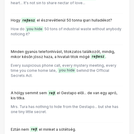
heart... lt's not sin to share nectar of love...
Hogy
rejtesz
el észrevétlenül 50 tonna ipari hulladékot?
How do
you hide
50 tons of industrial waste without anybody
noticing it?
Minden gyanús telefonhívást, titokzatos találkozót, mindig,
mikor későn jössz haza, a hivatali titok mögé
rejtesz
.
Every suspicious phone call, every mystery meeting, every
time you come home late,
you hide
behind the Official
Secrets Act.
A hölgy semmit sem
rejt
el Gestapo elől... de van egy apró,
kis titka.
Mrs. Tura has nothing to hide from the Gestapo... but she has
one tiny little secret.
Eztán nem
rejt
el minket a sötétség.