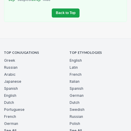
Back to Top
TOP CONJUGATIONS
TOP ETYMOLOGIES
Greek
English
Russian
Latin
Arabic
French
Japanese
Italian
Spanish
Spanish
English
German
Dutch
Dutch
Portuguese
Swedish
French
Russian
German
Polish
See All →
See All →