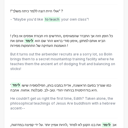
!"אולי היית רוצה ללמד כיתה משלך" ?
- "Maybe you'd like
to teach
your own class"!
! כל הזמן הזה אך התברר שהמגויסים ,החדשים היו חבורת אפסים אז בולין
הביא אותם למתקן ,אימון סודי בראש ההר שם הוא
לימד
אותם את
האומנות העתיקה של התחמקות מפירות !
But it turns out the airbender recruits are a sorry lot, so Bolin
brings them to a secret mountaintop training facility where he
teaches them the ancient art of dodging fruit and balancing on
sticks!
'כמו שצריך בפעם הראשונה, אדית במבט בוחן, הפילוסופיה שישו
לימד
.היא בודהיסטית בניחוח יהודי .טוב-לב. סובלנות .אחווה. אהבה
He couldn't get us right the first time, Edith? Taken alone, the
philosophical teachings of Jesus Are buddhism with a hebrew
accent--
,אב
לימד
את בנו הקטן לא לפחד ,להיות אמיץ יותר .על ידי קפיצה במדרגות