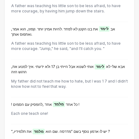
A father was teaching his little son to be less afraid, to have
more courage, by having him jump down the stairs.
,אב
לימד
את בנו הקטן לא לפחד .להיות אמיץ יותר .קפוץ, הוא אמר
.ואתפוס אותך
A father was teaching his little son to be less afraid, to have
more courage. "Jump," he said, "and I'll catch you. "
,אבא שלי לא
לימד
אותי לשנוא אבל הייתי בן 17 ולא ידעתי .איך למנוע את
הרגש הזה
My father did not teach me how to hate, but I was 1 7 and I didn't
know how not to feel that way.
אחד ,להפסיק עם הסמים !
! כל אחד
מלמד
Each one teach one!
את תלמידיו ?
",יש לו ארמון נוסף בשם "מדרסה .שם הוא
מלמד