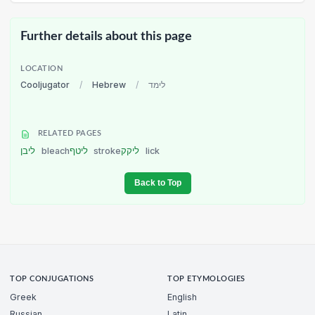
Further details about this page
LOCATION
Cooljugator
/
Hebrew
/
לימד
RELATED PAGES
ליבן
bleach
ליטף
stroke
ליקק
lick
Back to Top
TOP CONJUGATIONS
TOP ETYMOLOGIES
Greek
English
Russian
Latin