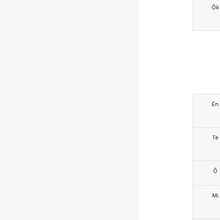
Ők
Én
Te
Ő
Mi