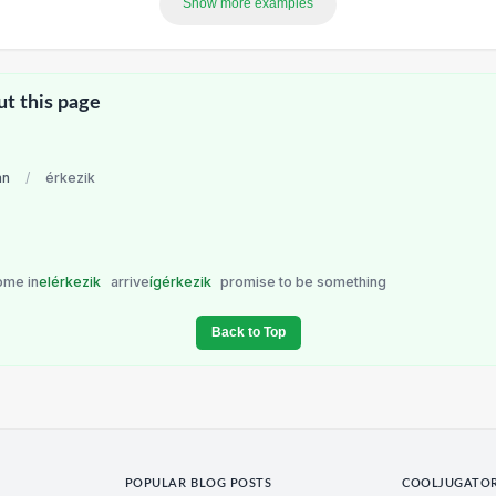
Show more examples
ut this page
an
/
érkezik
ome in
elérkezik
arrive
ígérkezik
promise to be something
Back to Top
POPULAR BLOG POSTS
COOLJUGATO