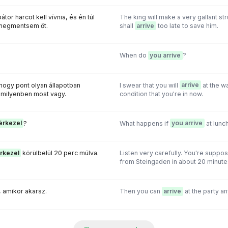
tor harcot kell vívnia, és én túl
The king will make a very gallant stru
 megmentsem őt.
shall
arrive
too late to save him.
When do
you arrive
?
ogy pont olyan állapotban
I swear that you will
arrive
at the wa
amilyenben most vagy.
condition that you're in now.
érkezel
?
What happens if
you arrive
at lunc
rkezel
körülbelül 20 perc múlva.
Listen very carefully. You're suppo
from Steingaden in about 20 minute
, amikor akarsz.
Then you can
arrive
at the party an