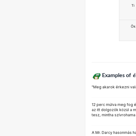
Ti
Ők
Examples of
é
"Meg akarok érkezni val
12 perc múlva meg fog é
az itt dolgozók közül a m
tesz, mintha szívrohama
A Mr. Darcy hasonmás ha