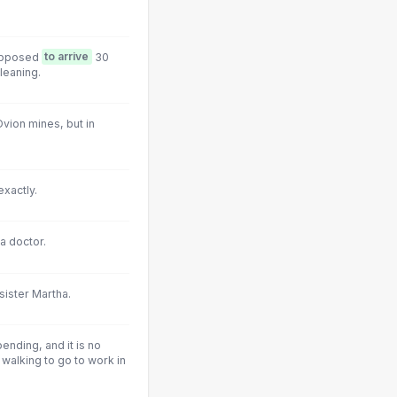
supposed
to arrive
30
leaning.
vion mines, but in
xactly.
r a doctor.
sister Martha.
ending, and it is no
walking to go to work in