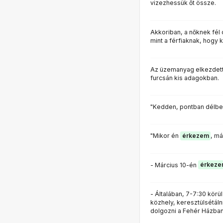
vizezhessük őt össze.
Akkoriban, a nőknek fél 
mint a férfiaknak, hogy k
Az üzemanyag elkezdett 
furcsán kis adagokban.
"Kedden, pontban délb
"Mikor én
érkezem
, má
- Március 10-én
érkeze
- ÁItalában, 7-7:30 körü
közhely, keresztülsétáln
dolgozni a Fehér Házban 