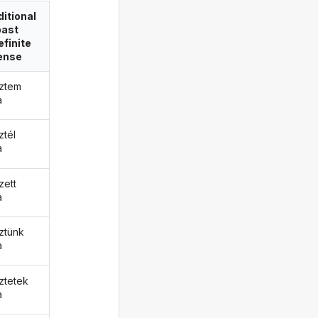
itional
past
efinite
ense
ztem
a
ztél
a
zett
a
ztünk
a
ztetek
a