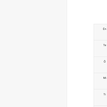
Én
Te
Ő
Mi
Ti