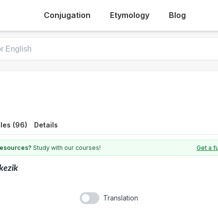
Conjugation
Etymology
Blog
les (96)
Details
 resources?
Study with our courses!
Get a f
kezik
Translation