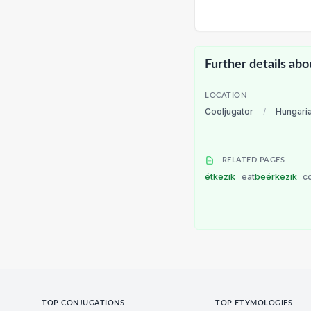
Further details abo
LOCATION
Cooljugator
/
Hungari
RELATED PAGES
étkezik
eat
beérkezik
c
TOP CONJUGATIONS
TOP ETYMOLOGIES