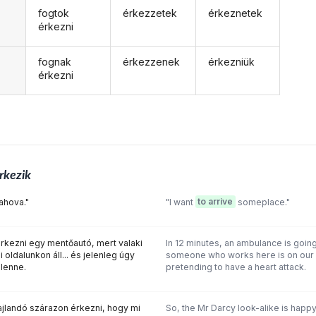
fogtok
érkezzetek
érkeznetek
érkezni
fognak
érkezzenek
érkezniük
érkezni
rkezik
ahova."
"I want
to arrive
someplace."
rkezni egy mentőautó, mert valaki
In 12 minutes, an ambulance is goin
i oldalunkon áll... és jelenleg úgy
someone who works here is on our si
 lenne.
pretending to have a heart attack.
jlandó szárazon érkezni, hogy mi
So, the Mr Darcy look-alike is happ