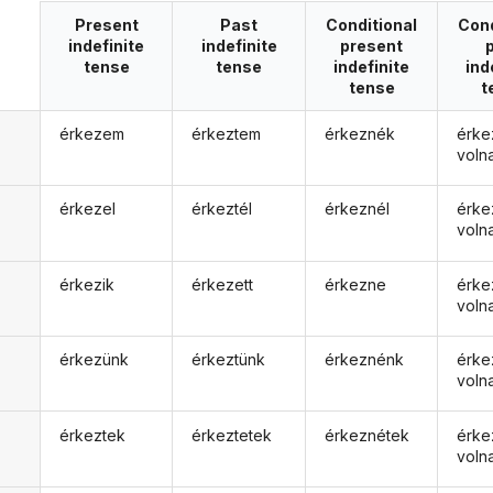
Present
Past
Conditional
Cond
indefinite
indefinite
present
tense
tense
indefinite
ind
tense
t
érkezem
érkeztem
érkeznék
érke
voln
érkezel
érkeztél
érkeznél
érke
voln
érkezik
érkezett
érkezne
érke
voln
érkezünk
érkeztünk
érkeznénk
érke
voln
érkeztek
érkeztetek
érkeznétek
érke
voln