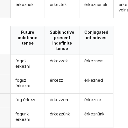
érkeznek
érkeztek
érkeznének
érke
voln
Future
Subjunctive
Conjugated
indefinite
present
infinitives
tense
indefinite
tense
fogok
érkezzek
érkeznem
érkezni
fogsz
érkezz
érkezned
érkezni
fog érkezni
érkezzen
érkeznie
fogunk
érkezzünk
érkeznünk
érkezni