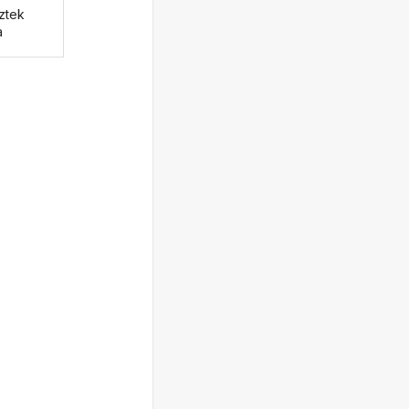
ztek
a