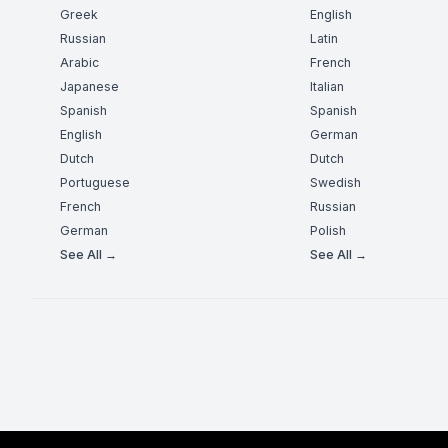
Greek
English
Russian
Latin
Arabic
French
Japanese
Italian
Spanish
Spanish
English
German
Dutch
Dutch
Portuguese
Swedish
French
Russian
German
Polish
See All →
See All →