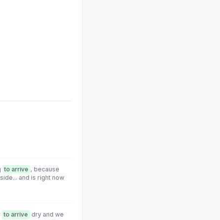
g
to arrive
, because
de... and is right now
y
to arrive
dry and we