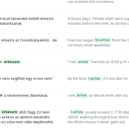
can moisten him ourselves.
órával hamarabb kellett érkezni,
In those days, female staff were 
itakarítsanak.
minutes before the men, to do the c
érkezni az Ovionibányákból... de
Fuel has begun
to arrive
from the O
curiously small quantities.
en
érkezem
.
"I will
arrive
Tuesday at 12:00 p.m. e
r nem segíthet egy orvos sem."
By the time
I arrive
, it's too late fo
m
a nővéremmel, Marthával.
I will
arrive
on March tenth with my 
l
érkezem
attól függ. Ez nem
-
I arrive
usually around 7, 7:30 dep
i azokon az ajtókon besétálni,
cliché, walking through those doors 
ez soha nem válik idejétmúlttá.
the White House it never gets old.