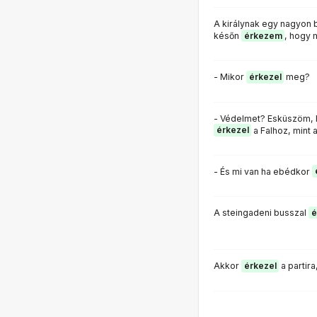
A királynak egy nagyon bá
későn
érkezem
, hogy
- Mikor
érkezel
meg?
- Védelmet? Esküszöm, h
érkezel
a Falhoz, mint 
- És mi van ha ebédkor
A steingadeni busszal
é
Akkor
érkezel
a partira