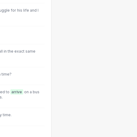
ggle for his life and I
ll in the exact same
h time?
sed to
arrive
on a bus
s.
y time.