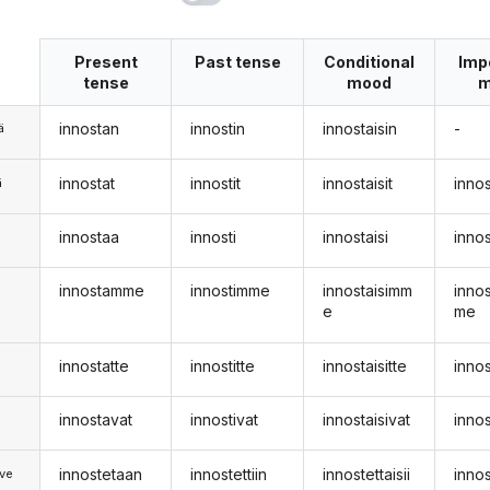
Present
Past tense
Conditional
Imp
tense
mood
m
innostan
innostin
innostaisin
-
ä
innostat
innostit
innostaisit
inno
ä
innostaa
innosti
innostaisi
inno
n
innostamme
innostimme
innostaisimm
inno
e
me
innostatte
innostitte
innostaisitte
inno
innostavat
innostivat
innostaisivat
inno
innostetaan
innostettiin
innostettaisii
inno
ve