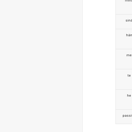
min
sin
hä
me
te
he
passi