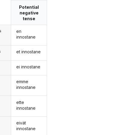
Potential
negative
tense
en
ä
innostane
et innostane
ä
ei innostane
n
emme
innostane
ette
innostane
eivät
innostane