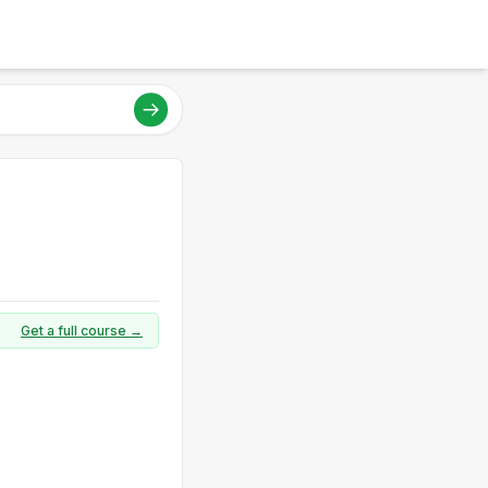
Get a full course →