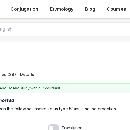
Conjugation
Etymology
Blog
Courses
les (28)
Details
 resources?
Study with our courses!
nostaa
an the following: inspire kotus type 53/muistaa, no gradation
Translation