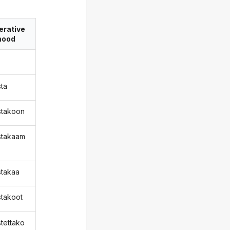
erative
ood
sta
stakoon
stakaam
stakaa
stakoot
stettako