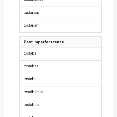
tostaríais
tostarían
Past imperfect tense
tostaba
tostabas
tostaba
tostábamos
tostabais