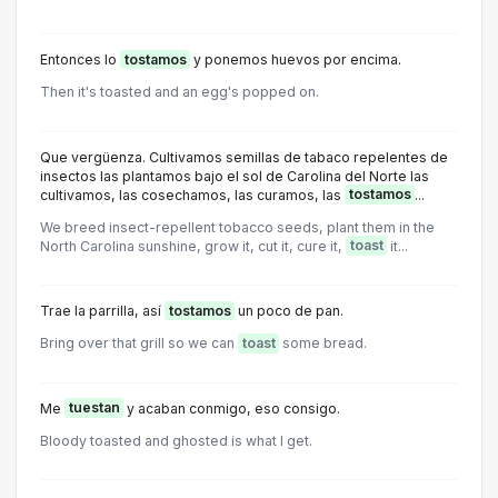
Entonces lo
tostamos
y ponemos huevos por encima.
Then it's toasted and an egg's popped on.
Que vergüenza. Cultivamos semillas de tabaco repelentes de
insectos las plantamos bajo el sol de Carolina del Norte las
cultivamos, las cosechamos, las curamos, las
tostamos
...
We breed insect-repellent tobacco seeds, plant them in the
North Carolina sunshine, grow it, cut it, cure it,
toast
it...
Trae la parrilla, así
tostamos
un poco de pan.
Bring over that grill so we can
toast
some bread.
Me
tuestan
y acaban conmigo, eso consigo.
Bloody toasted and ghosted is what I get.