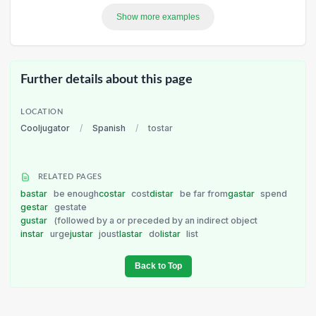
Show more examples
Further details about this page
LOCATION
Cooljugator
/
Spanish
/
tostar
RELATED PAGES
bastar
be enough
costar
cost
distar
be far from
gastar
spend
gestar
gestate
gustar
(followed by a or preceded by an indirect object
instar
urge
justar
joust
lastar
do
listar
list
Back to Top