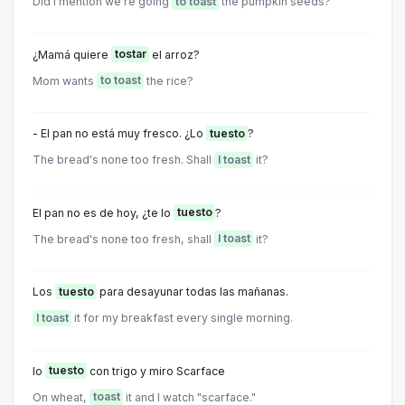
Did I mention we're going
to toast
the pumpkin seeds?
¿Mamá quiere
tostar
el arroz?
Mom wants
to toast
the rice?
- El pan no está muy fresco. ¿Lo
tuesto
?
The bread's none too fresh. Shall
I toast
it?
El pan no es de hoy, ¿te lo
tuesto
?
The bread's none too fresh, shall
I toast
it?
Los
tuesto
para desayunar todas las mañanas.
I toast
it for my breakfast every single morning.
lo
tuesto
con trigo y miro Scarface
On wheat,
toast
it and I watch "scarface."