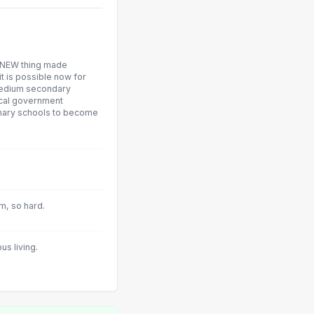
ly NEW thing made
it is possible now for
medium secondary
local government
imary schools to become
m, so hard.
us living.