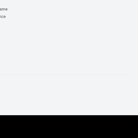
Game
ice