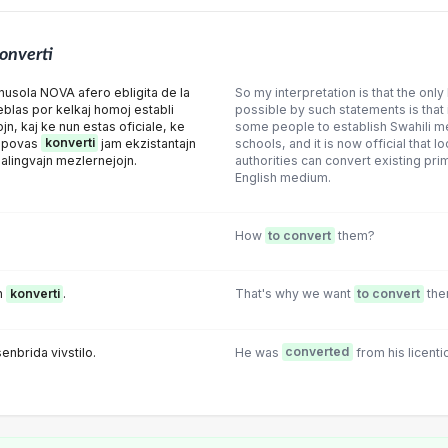
onverti
nusola NOVA afero ebligita de la
So my interpretation is that the on
blas por kelkaj homoj establi
possible by such statements is that 
jn, kaj ke nun estas oficiale, ke
some people to establish Swahili 
oj povas
konverti
jam ekzistantajn
schools, and it is now official that 
alingvajn mezlernejojn.
authorities can convert existing pr
English medium.
How
to convert
them?
in
konverti
.
That's why we want
to convert
the
senbrida vivstilo.
He was
converted
from his licentio