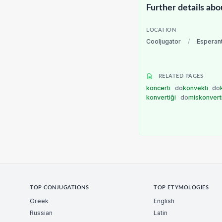
Further details abo
LOCATION
Cooljugator
/
Esperan
RELATED PAGES
koncerti
do
konvekti
do
konvertiĝi
do
miskonvert
TOP CONJUGATIONS
TOP ETYMOLOGIES
Greek
English
Russian
Latin