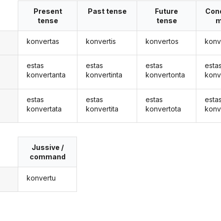
Present
Past tense
Future
Cond
tense
tense
m
konvertas
konvertis
konvertos
konv
estas
estas
estas
esta
konvertanta
konvertinta
konvertonta
konv
estas
estas
estas
esta
konvertata
konvertita
konvertota
konv
Jussive /
command
konvertu