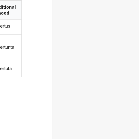
itional
ood
ertus
s
ertunta
s
ertuta