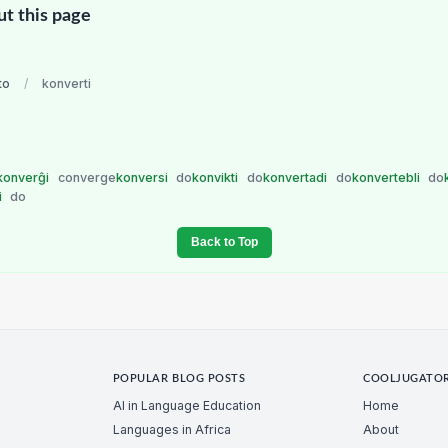
ut this page
to
/
konverti
konverĝi
converge
konversi
do
konvikti
do
konvertadi
do
konvertebli
do
i
do
Back to Top
POPULAR BLOG POSTS
COOLJUGATO
AI in Language Education
Home
Languages in Africa
About