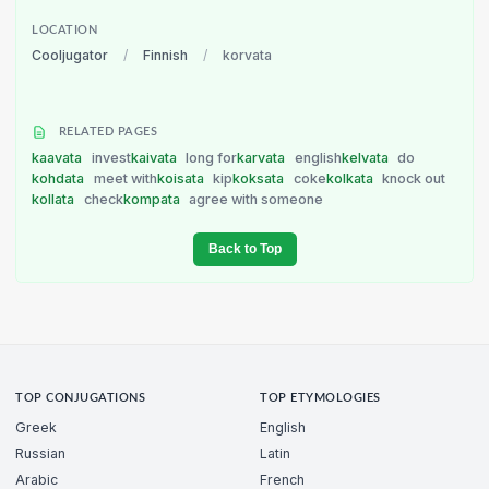
LOCATION
Cooljugator
/
Finnish
/
korvata
RELATED PAGES
kaavata
invest
kaivata
long for
karvata
english
kelvata
do
kohdata
meet with
koisata
kip
koksata
coke
kolkata
knock out
kollata
check
kompata
agree with someone
Back to Top
TOP CONJUGATIONS
TOP ETYMOLOGIES
Greek
English
Russian
Latin
Arabic
French