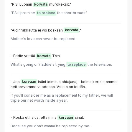
"P.S. Lupaan
korvata
murokeksit."
"PS: I promise
to replace
the shortbreads."
"Äidinrakkautta ei voi koskaan
korvata
."
Mother's love can never be replaced.
- Eddie yrittää
korvata
TV:n.
What's going on? Eddie's trying
to replace
the television.
- Jos
korvaan
isäni toimitusjohtajana, - kolminkertaistamme
nettoarvomme vuodessa. Valinta on teidän.
If you'll consider me as a replacement to my father, we will
triple our net worth inside a year.
- Koska et halua, että minä
korvaan
sinut.
Because you don't wanna be replaced by me.