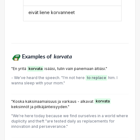
eivät liene korvanneet
Examples of
korvata
"En yritä
korvata
isääsi, tulin vain panemaan äitiäsi."
- We've heard the speech. "I'm not here
to replace
him. I
wanna sleep with your mom."
"Koska kaksinaamaisuus ja varkaus - alkavat
korvata
keksinnöt ja pitkäjänteisyyden."
"We're here today because we find ourselves in a world where
duplicity and theft "are tested daily as replacements for
innovation and perseverance."