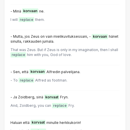
- Minä
korvaan
ne.
I will
replace
them.
- Mutta, jos Zeus on vain mielikuvituksessani, -
korvaan
hänet
sinulla, rakkauden jumala.
That was Zeus. But if Zeus is only in my imagination, then I shall
replace
him with you, God of love.
- Sen, että
korvaan
Alfredin palvelijana.
- To
replace
Alfred as footman.
- Ja Zoidberg, sinä
korvaat
Fryn.
And, Zoidberg, you can
replace
Fry.
Haluan että
korvaat
minulle herkkukorin!