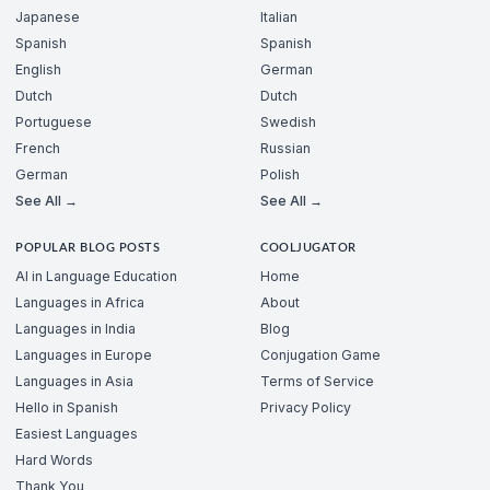
Japanese
Italian
Spanish
Spanish
English
German
Dutch
Dutch
Portuguese
Swedish
French
Russian
German
Polish
See All →
See All →
POPULAR BLOG POSTS
COOLJUGATOR
AI in Language Education
Home
Languages in Africa
About
Languages in India
Blog
Languages in Europe
Conjugation Game
Languages in Asia
Terms of Service
Hello in Spanish
Privacy Policy
Easiest Languages
Hard Words
Thank You