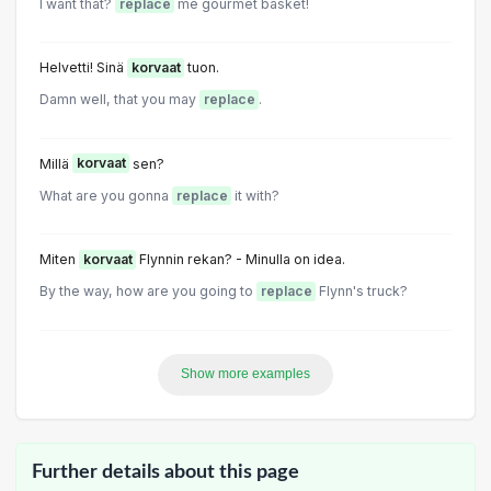
I want that?
replace
me gourmet basket!
Helvetti! Sinä
korvaat
tuon.
Damn well, that you may
replace
.
Millä
korvaat
sen?
What are you gonna
replace
it with?
Miten
korvaat
Flynnin rekan? - Minulla on idea.
By the way, how are you going to
replace
Flynn's truck?
Show more examples
Further details about this page