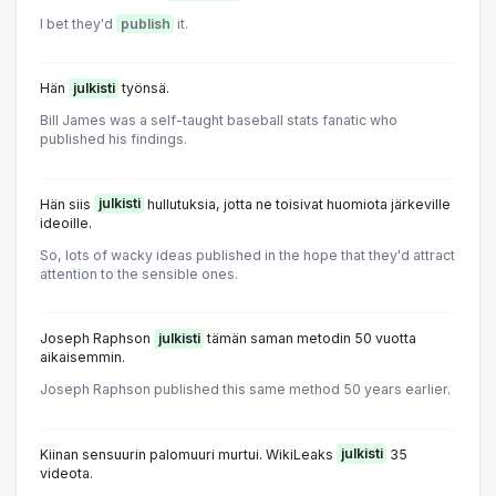
I bet they'd
publish
it.
Hän
julkisti
työnsä.
Bill James was a self-taught baseball stats fanatic who
published his findings.
Hän siis
julkisti
hullutuksia, jotta ne toisivat huomiota järkeville
ideoille.
So, lots of wacky ideas published in the hope that they'd attract
attention to the sensible ones.
Joseph Raphson
julkisti
tämän saman metodin 50 vuotta
aikaisemmin.
Joseph Raphson published this same method 50 years earlier.
Kiinan sensuurin palomuuri murtui. WikiLeaks
julkisti
35
videota.