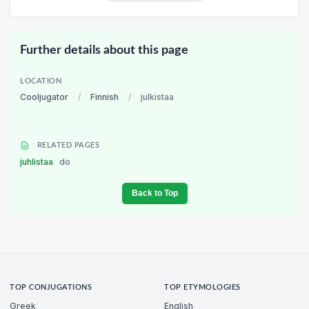
Further details about this page
LOCATION
Cooljugator
/
Finnish
/
julkistaa
RELATED PAGES
juhlistaa
do
Back to Top
TOP CONJUGATIONS
TOP ETYMOLOGIES
Greek
English