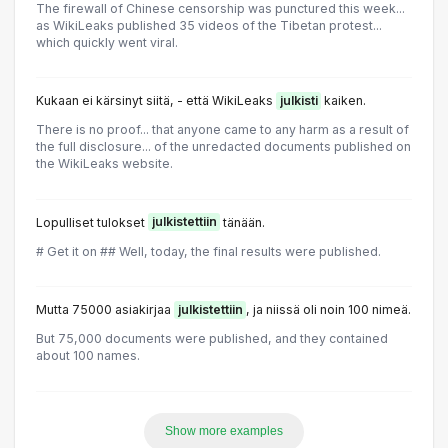
The firewall of Chinese censorship was punctured this week...
as WikiLeaks published 35 videos of the Tibetan protest...
which quickly went viral.
Kukaan ei kärsinyt siitä, - että WikiLeaks
julkisti
kaiken.
There is no proof... that anyone came to any harm as a result of
the full disclosure... of the unredacted documents published on
the WikiLeaks website.
Lopulliset tulokset
julkistettiin
tänään.
# Get it on ## Well, today, the final results were published.
Mutta 75000 asiakirjaa
julkistettiin
, ja niissä oli noin 100 nimeä.
But 75,000 documents were published, and they contained
about 100 names.
Show more examples