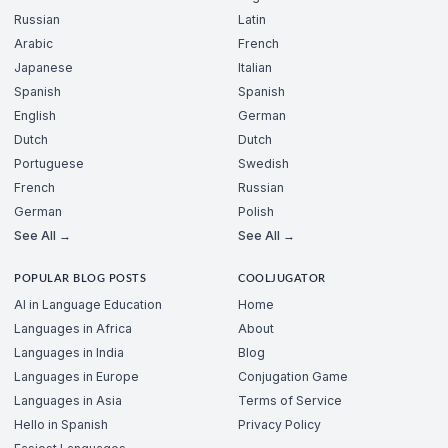
Russian
Latin
Arabic
French
Japanese
Italian
Spanish
Spanish
English
German
Dutch
Dutch
Portuguese
Swedish
French
Russian
German
Polish
See All →
See All →
POPULAR BLOG POSTS
COOLJUGATOR
AI in Language Education
Home
Languages in Africa
About
Languages in India
Blog
Languages in Europe
Conjugation Game
Languages in Asia
Terms of Service
Hello in Spanish
Privacy Policy