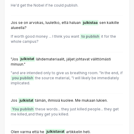
He'd get the Nobel if he could publish.
Jos se on arvokas, luuletko, että haluan
julkistaa
sen kaikille
alueella?
If worth good money ... I think you want
to publish
it for the
whole campus?
"Jos
julkistat
lähdemateriaalit, jäljet johtavat välittömästi
minuun."
"and are intended only to give us breathing room. "In the end, if
you publish
the source material, "I will likely be immediately
implicated.
Jos
julkistat
tämän, ihmisiä kuolee. Me mukaan lukien.
You publish
these words... they just killed people... they get
me killed,and they get you killed.
Olen varma että he
julkistavat
artikkelin heti.