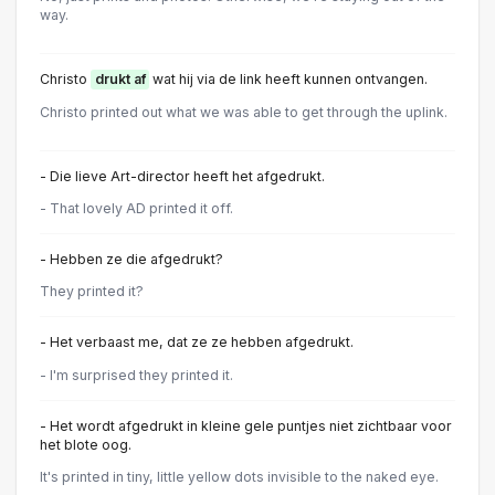
way.
Christo
drukt af
wat hij via de link heeft kunnen ontvangen.
Christo printed out what we was able to get through the uplink.
- Die lieve Art-director heeft het afgedrukt.
- That lovely AD printed it off.
- Hebben ze die afgedrukt?
They printed it?
- Het verbaast me, dat ze ze hebben afgedrukt.
- I'm surprised they printed it.
- Het wordt afgedrukt in kleine gele puntjes niet zichtbaar voor
het blote oog.
It's printed in tiny, little yellow dots invisible to the naked eye.