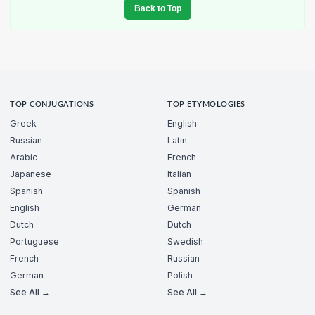
Back to Top
TOP CONJUGATIONS
TOP ETYMOLOGIES
Greek
English
Russian
Latin
Arabic
French
Japanese
Italian
Spanish
Spanish
English
German
Dutch
Dutch
Portuguese
Swedish
French
Russian
German
Polish
See All →
See All →