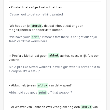
- Omdat ik iets afgedrukt wil hebben.
'Cause I got to get something printed.
'We hebben je
afdruk
', dat dat inhoudt dat er geen
mogelijkheid is er onderuit te komen.
"We have your
print
," it means that there is no "get out of jail
free" card that works here.
'n Prof als Mattei laat geen
afdruk
achter, naast 'n lijk. 't Is een
valstrik.
Sir! A pro like Mattei wouldn't leave a gun with his prints next to
a corpse. It's a set-up.
- Abbs, heb je een
afdruk
van dat wapen?
Abbs, did you get a
print
off that weapon?
- Al Weaver van Johnson Wax vroeg om nog een
afdruk
van