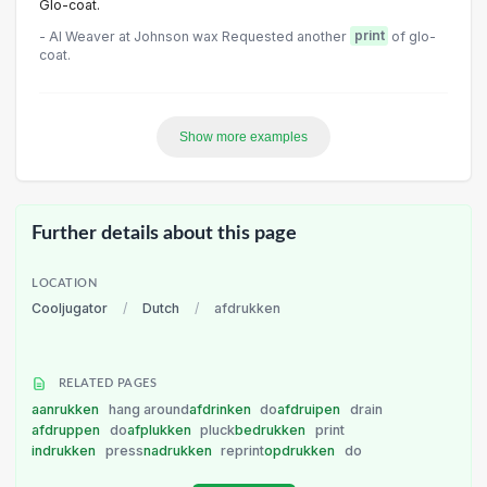
Glo-coat.
- Al Weaver at Johnson wax Requested another
print
of glo-
coat.
Show more examples
Further details about this page
LOCATION
Cooljugator
/
Dutch
/
afdrukken
RELATED PAGES
aanrukken
hang around
afdrinken
do
afdruipen
drain
afdruppen
do
afplukken
pluck
bedrukken
print
indrukken
press
nadrukken
reprint
opdrukken
do