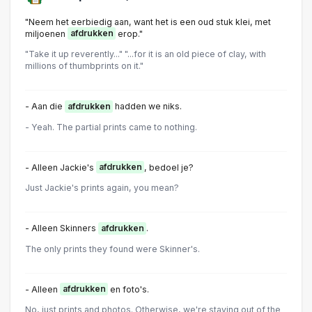
"Neem het eerbiedig aan, want het is een oud stuk klei, met
miljoenen
afdrukken
erop."
"Take it up reverently..." "...for it is an old piece of clay, with
millions of thumbprints on it."
- Aan die
afdrukken
hadden we niks.
- Yeah. The partial prints came to nothing.
- Alleen Jackie's
afdrukken
, bedoel je?
Just Jackie's prints again, you mean?
- Alleen Skinners
afdrukken
.
The only prints they found were Skinner's.
- Alleen
afdrukken
en foto's.
No, just prints and photos. Otherwise, we're staying out of the