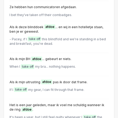
Ze hebben hun communicatoren afgedaan.
l bet they've taken off their combadges.
Als ik deze blinddoek
afdoe
... en wij in een hotelletje staan,
ben je er geweest.
- Pacey, if I
take off
this blindfold and we're standing in a bed
and breakfast, you're dead.
Als ik mijn BH
afdoe
... gebeurt er niets.
When I
take off
my bra... nothing happens.
Als ik mijn uitrusting
afdoe
pas ik door dat frame.
If I
take off
my gear, I can fit through that frame.
Het is een jaar geleden, maar ik voel me schuldig wanneer ik
de ring
afdoe
.
It's been a year, but I still feel guilty whenever I
take off
the