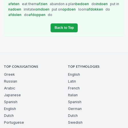
afeten
eat them
afzien
abandon a plan
bedoen
do
indoen
put in
nadoen
imitate
omdoen
put on
opdoen
loom
afdokken
do
afdolen
do
afdoppen
do
Back to Top
TOP CONJUGATIONS
TOP ETYMOLOGIES
Greek
English
Russian
Latin
Arabic
French
Japanese
Italian
Spanish
Spanish
English
German
Dutch
Dutch
Portuguese
Swedish