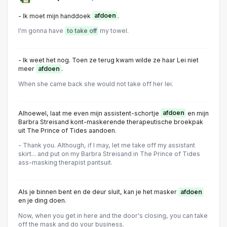
- Ik moet mijn handdoek
afdoen
.
I'm gonna have
to take off
my towel.
- Ik weet het nog. Toen ze terug kwam wilde ze haar Lei niet
meer
afdoen
.
When she came back she would not take off her lei.
Alhoewel, laat me even mijn assistent-schortje
afdoen
en mijn
Barbra Streisand kont-maskerende therapeutische broekpak
uit The Prince of Tides aandoen.
- Thank you. Although, if I may, let me take off my assistant
skirt... and put on my Barbra Streisand in The Prince of Tides
ass-masking therapist pantsuit.
Als je binnen bent en de deur sluit, kan je het masker
afdoen
en je ding doen.
Now, when you get in here and the door's closing, you can take
off the mask and do your business.