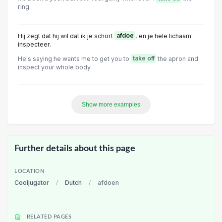
ring.
Hij zegt dat hij wil dat ik je schort
afdoe
, en je hele lichaam
inspecteer.
He's saying he wants me to get you to
take off
the apron and
inspect your whole body.
Show more examples
Further details about this page
LOCATION
Cooljugator
/
Dutch
/
afdoen
RELATED PAGES