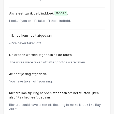
Als je eet, zal ik de blinddoek
afdoen
.
Look, if you eat, I'll take off the blindfold.
- Ik heb hem nooit afgedaan.
- I've never taken off.
De draden werden afgedaan na de foto's.
The wires were taken off after photos were taken.
Je hebt je ring afgedaan.
You have taken off your ring.
Richard kan zijn ring hebben afgedaan om het te laten lijken
alsof Ray het heeft gedaan.
Richard could have taken off that ring to make it look like Ray
did it.