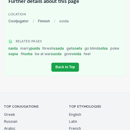
Further details about this page
LOCATION
Cooljugator
/
Finnish
/
soida
RELATED PAGES
naida
marry
puida
thresh
saada
get
soeta
go blind
sohia
poke
sopia
fit
sotia
be at war
suoda
give
voida
feel
Back to Top
TOP CONJUGATIONS
TOP ETYMOLOGIES
Greek
English
Russian
Latin
Arabic
French