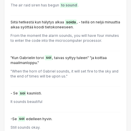
The air raid siren has begun
to sound
.
Siitä hetkestä kun hälytys alkaa
soida
, - teillä on neljä minuuttia
aikaa syöttää koodi tietokoneeseen.
From the moment the alarm sounds, you will have four minutes
to enter the code into the microcomputer processor.
"Kun Gabrielin torvi
soi
, taivas syttyy tuleen" "ja koittaa
maailmanloppu."
"When the horn of Gabriel sounds, it will set fire to the sky and
the end of times will be upon us."
- Se
soi
kauniisti.
It sounds beautiful
-Se
soi
edelleen hyvin.
Still sounds okay.