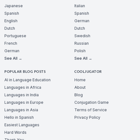
Japanese
Italian
Spanish
Spanish
English
German
Dutch
Dutch
Portuguese
Swedish
French
Russian
German
Polish
See All →
See All →
POPULAR BLOG POSTS
COOLJUGATOR
AI in Language Education
Home
Languages in Africa
About
Languages in India
Blog
Languages in Europe
Conjugation Game
Languages in Asia
Terms of Service
Hello in Spanish
Privacy Policy
Easiest Languages
Hard Words
Thank You