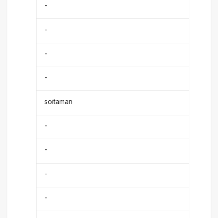
-
-
-
-
soitaman
-
-
-
-