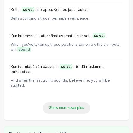
Kellot
soivat
aselepoa. Kenties jopa rauhaa.
Bells sounding a truce, perhaps even peace.
Kun huomenna otatte nämä asemat - trumpetit
soivat
.
When you've taken up these positions tomorrow the trumpets
will
sound
.
Kun tuomiopäivän pasuunat
soivat
- teidän laskunne
tarkistetaan
And when the last trump sounds, believe me, you will be
audited.
Show more examples