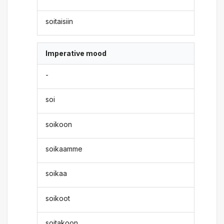
soitaisiin
Imperative mood
-
soi
soikoon
soikaamme
soikaa
soikoot
soitakoon