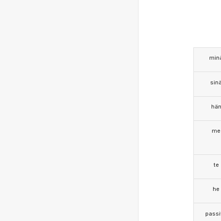
min
sin
hä
me
te
he
passi