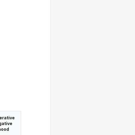
erative
gative
ood