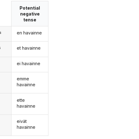
Potential
negative
tense
en havainne
ä
et havainne
ä
ei havainne
n
emme
havainne
ette
havainne
eivät
havainne