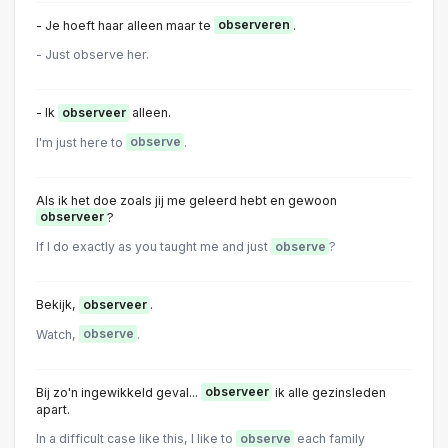
- Je hoeft haar alleen maar te
observeren
.
- Just observe her.
- Ik
observeer
alleen.
I'm just here to
observe
.
Als ik het doe zoals jij me geleerd hebt en gewoon
observeer
?
If I do exactly as you taught me and just
observe
?
Bekijk,
observeer
.
Watch,
observe
.
Bij zo'n ingewikkeld geval...
observeer
ik alle gezinsleden
apart.
In a difficult case like this, I like to
observe
each family