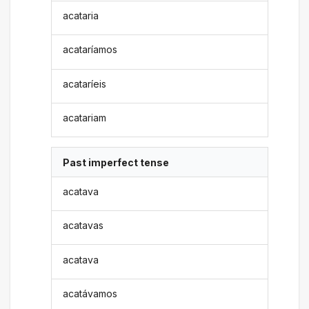
acataria
acataríamos
acataríeis
acatariam
Past imperfect tense
acatava
acatavas
acatava
acatávamos