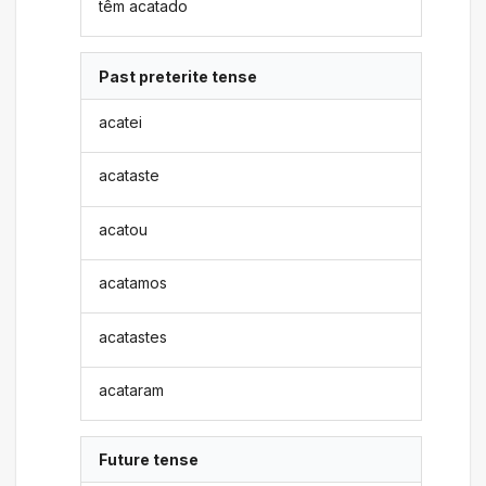
têm acatado
Past preterite tense
acatei
acataste
acatou
acatamos
acatastes
acataram
Future tense