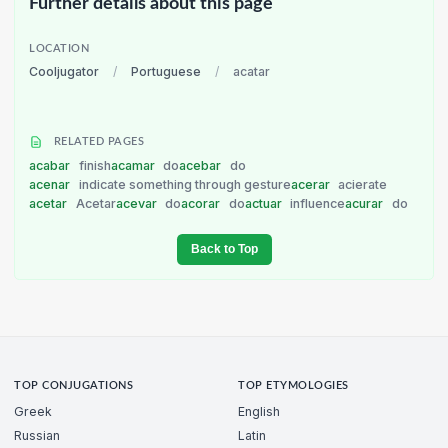
Further details about this page
LOCATION
Cooljugator
/
Portuguese
/
acatar
RELATED PAGES
acabar
finish
acamar
do
acebar
do
acenar
indicate something through gesture
acerar
acierate
acetar
Acetar
acevar
do
acorar
do
actuar
influence
acurar
do
Back to Top
TOP CONJUGATIONS
TOP ETYMOLOGIES
Greek
English
Russian
Latin