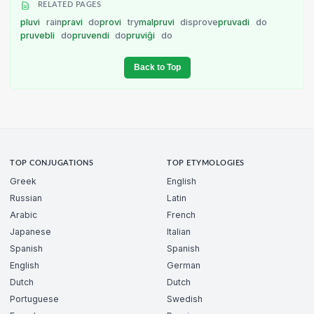
RELATED PAGES
pluvi
rain
pravi
do
provi
try
malpruvi
disprove
pruvadi
do
pruvebli
do
pruvendi
do
pruviĝi
do
Back to Top
TOP CONJUGATIONS
TOP ETYMOLOGIES
Greek
English
Russian
Latin
Arabic
French
Japanese
Italian
Spanish
Spanish
English
German
Dutch
Dutch
Portuguese
Swedish