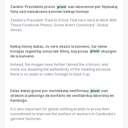
Zambio: Prezidanto provis
pruvi
sian laboremon per fejsbukaj
fotoj sed malsukcesis konvinki kelkajn homojn
Zambia's President Tried to Prove That He's Hard at Work With
These Facebook Photos. Some Aren't Convinced · Global
Voices
Kelkaj homoj dubas, ĉu vere okazis la kunveno, ĉar nenie
troviĝas registritaj sonoj nek filmoj, kiuj povas
pruvi
okazigon
de la kunveno.
Instead, the images have further fanned the criticism, and
some are doubting the authenticity of the meeting because
there is no audio or video footage to back it up.
Estas ankaŭ grave por mondskalaj vestfirmaoj
pruvi
sian
strebon al plibonigo de bonfarto de vestfabrikaj laboristoj en
Kamboĝo.
It is also important for global clothing brands to prove their
commitment to improve the welfare of workers in Cambodia's
garment factories.