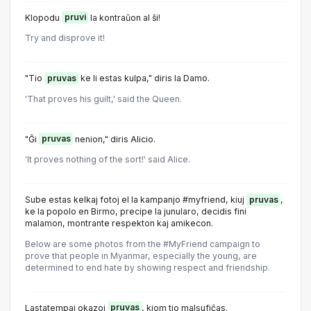
Klopodu
pruvi
la kontraŭon al ŝi!
Try and disprove it!
"Tio
pruvas
ke li estas kulpa," diris la Damo.
'That proves his guilt,' said the Queen.
"Ĝi
pruvas
nenion," diris Alicio.
'It proves nothing of the sort!' said Alice.
Sube estas kelkaj fotoj el la kampanjo #myfriend, kiuj
pruvas
,
ke la popolo en Birmo, precipe la junularo, decidis fini
malamon, montrante respekton kaj amikecon.
Below are some photos from the #MyFriend campaign to
prove that people in Myanmar, especially the young, are
determined to end hate by showing respect and friendship.
Lastatempaj okazoj
pruvas
, kiom tio malsufiĉas.