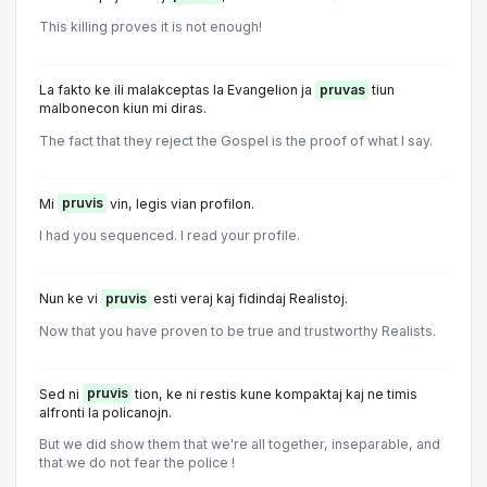
This killing proves it is not enough!
La fakto ke ili malakceptas la Evangelion ja
pruvas
tiun
malbonecon kiun mi diras.
The fact that they reject the Gospel is the proof of what I say.
Mi
pruvis
vin, legis vian profilon.
I had you sequenced. I read your profile.
Nun ke vi
pruvis
esti veraj kaj fidindaj Realistoj.
Now that you have proven to be true and trustworthy Realists.
Sed ni
pruvis
tion, ke ni restis kune kompaktaj kaj ne timis
alfronti la policanojn.
But we did show them that we're all together, inseparable, and
that we do not fear the police !