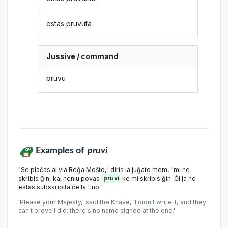
estas pruvuta
Jussive / command
pruvu
Examples of
pruvi
"Se plaĉas al via Reĝa Moŝto," diris la juĝato mem, "mi ne
skribis ĝin, kaj neniu povas
pruvi
ke mi skribis ĝin. Ĝi ja ne
estas subskribita ĉe la fino."
'Please your Majesty,' said the Knave, 'I didn't write it, and they
can't prove I did: there's no name signed at the end.'