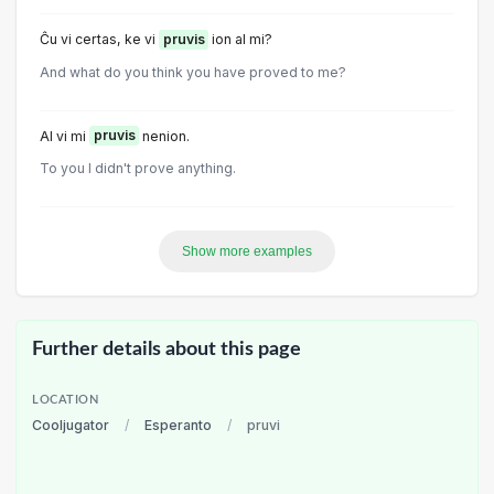
Ĉu vi certas, ke vi
pruvis
ion al mi?
And what do you think you have proved to me?
Al vi mi
pruvis
nenion.
To you I didn't prove anything.
Show more examples
Further details about this page
LOCATION
Cooljugator
/
Esperanto
/
pruvi