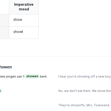
Imperative
mood
show
showt
howen
uwe jongen aan 't
showen
bent.
I hear you're showing off a new boy
n
.
No, we don't eat them. We show the
They're showoffs, Mrs. Townsend.