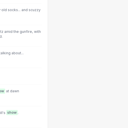
 old socks... and scuzzy
tz amid the gunfire, with
d.
alking about...
ow
at dawn
ll's
show
.