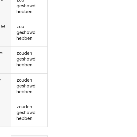
geshowd
hebben
zou
/Het
geshowd
hebben
zouden
We
geshowd
hebben
zouden
ie
geshowd
hebben
zouden
geshowd
hebben