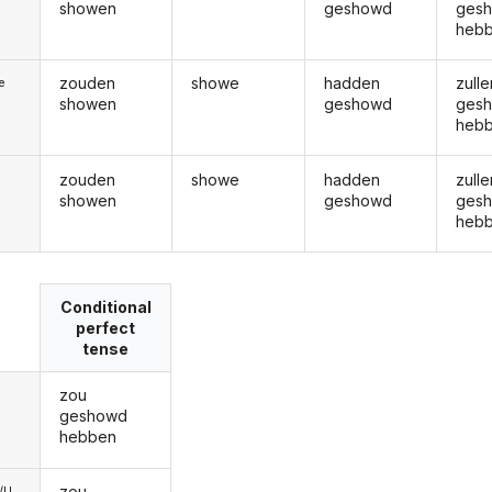
showen
geshowd
ges
heb
zouden
showe
hadden
zulle
ie
showen
geshowd
ges
heb
zouden
showe
hadden
zulle
showen
geshowd
ges
heb
Conditional
perfect
tense
zou
geshowd
hebben
zou
e/U