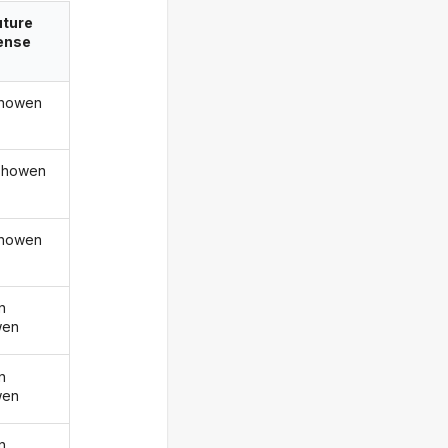
uture
ense
showen
 showen
showen
n
wen
n
wen
n