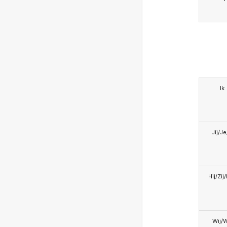
Ik
Jij/J
Hij/Zij
Wij/