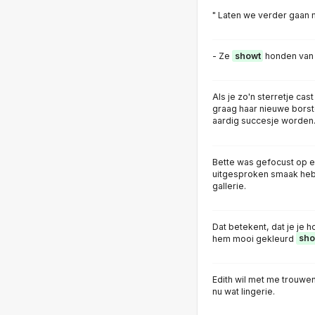
" Laten we verder gaan
- Ze
showt
honden van
Als je zo'n sterretje cast
graag haar nieuwe bors
aardig succesje worden
Bette was gefocust op ee
uitgesproken smaak hebt
gallerie.
Dat betekent, dat je je h
hem mooi gekleurd
sho
Edith wil met me trouwe
nu wat lingerie.