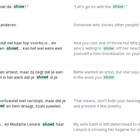
 met de
show
! "
"Let's go on with the
show
! "
 anderen.
Someone who shows other people'
 dat net haar top voorbij is... en
And you cast one of those hot little
ten
showt
... kan het wel eens een
who's willing to
show
off her new 
.
yourself a mini-blockbuster on your
n artiest, maar zij zegt dat je een
Bette wanted an artist, but she says
 in het werk dat je
showt
in je
in the work you
show
.
oortoestel niet verstopt, maar dat je
That means, don't hide your hearing
wt
en hem draagt, zoals juwelen.
and present it like jewelry.
n... en Madame Lenare
showt
haar
My wife Edith is still determined t
Lénard is showing her lingerie for o