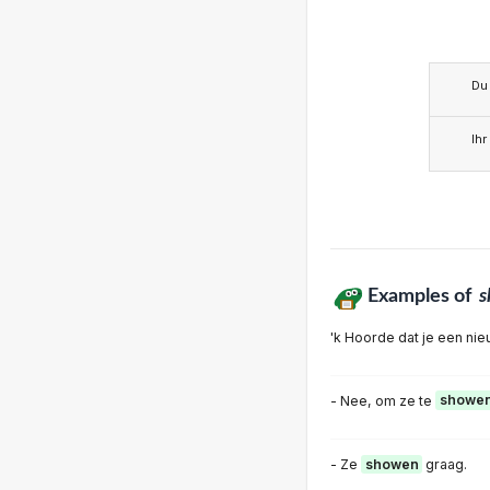
Du
Ihr
Examples of
s
'k Hoorde dat je een nie
- Nee, om ze te
showe
- Ze
showen
graag.