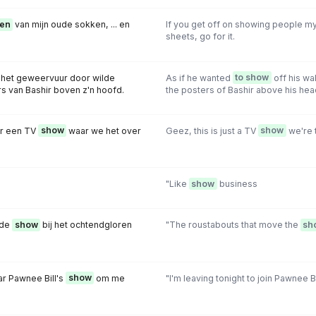
en
van mijn oude sokken, ... en
If you get off on showing people my
sheets, go for it.
en het geweervuur door wilde
As if he wanted
to show
off his wal
rs van Bashir boven z'n hoofd.
the posters of Bashir above his hea
aar een TV
show
waar we het over
Geez, this is just a TV
show
we're t
"Like
show
business
 de
show
bij het ochtendgloren
"The roustabouts that move the
sh
ar Pawnee Bill's
show
om me
"l'm leaving tonight to join Pawnee Bi