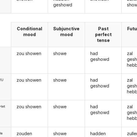
geshowd
sho
Conditional
Subjunctive
Past
Futu
mood
mood
perfect
tense
zou showen
showe
had
zal
geshowd
ges
heb
zou showen
showe
had
zal
e/U
geshowd
ges
heb
zou showen
showe
had
zal
/Het
geshowd
ges
heb
zouden
showe
hadden
zulle
We