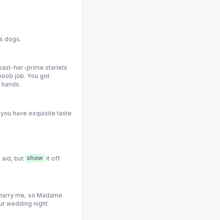
s dogs.
 past-her-prime starlets
boob job. You got
 hands.
 you have exquisite taste
 aid, but
show
it off
o marry me, so Madame
ur wedding night.