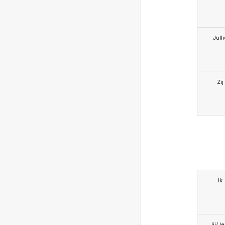
Jull
Zij
Ik
Jij/J