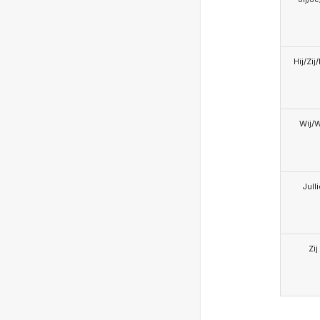
Hij/Zij
Wij/
Jull
Zij