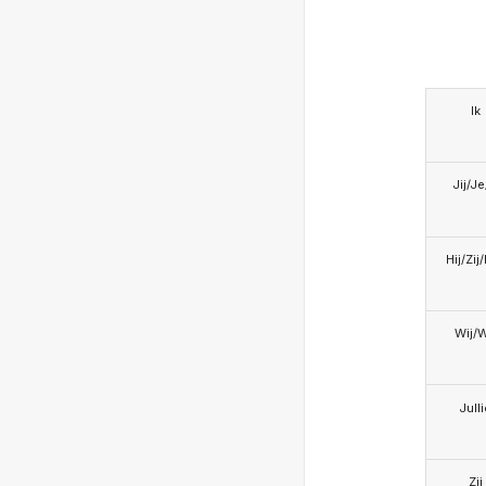
Ik
Jij/J
Hij/Zij
Wij/
Jull
Zij