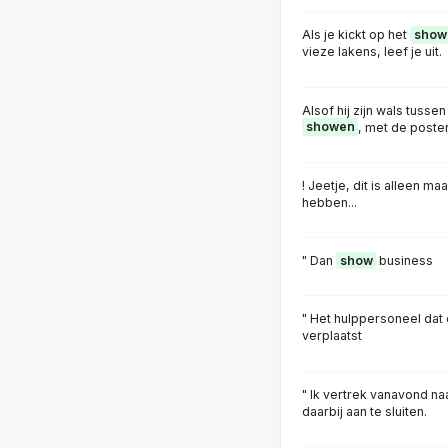
Als je kickt op het
show
vieze lakens, leef je uit.
Alsof hij zijn wals tuss
showen
, met de poste
! Jeetje, dit is alleen m
hebben...
" Dan
show
business
" Het hulppersoneel dat
verplaatst
" Ik vertrek vanavond na
daarbij aan te sluiten.