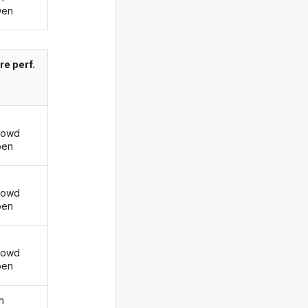
wen
re perf.
howd
ben
howd
ben
howd
ben
n