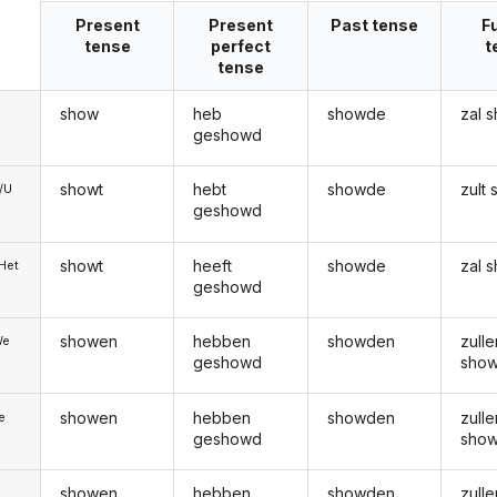
Present
Present
Past tense
F
tense
perfect
t
tense
show
heb
showde
zal 
geshowd
showt
hebt
showde
zult
e/U
geshowd
showt
heeft
showde
zal 
/Het
geshowd
showen
hebben
showden
zulle
We
geshowd
sho
showen
hebben
showden
zulle
ie
geshowd
sho
showen
hebben
showden
zulle