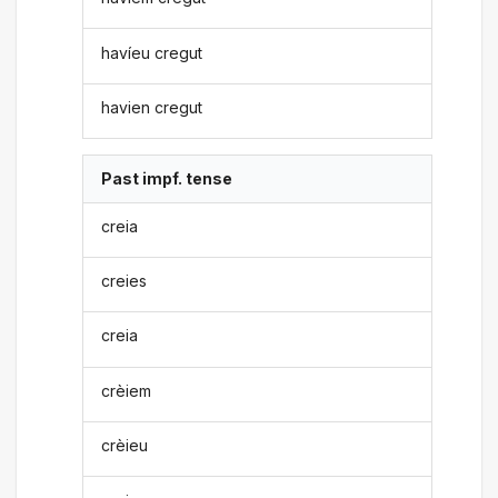
havíeu cregut
havien cregut
Past impf. tense
creia
creies
creia
crèiem
crèieu