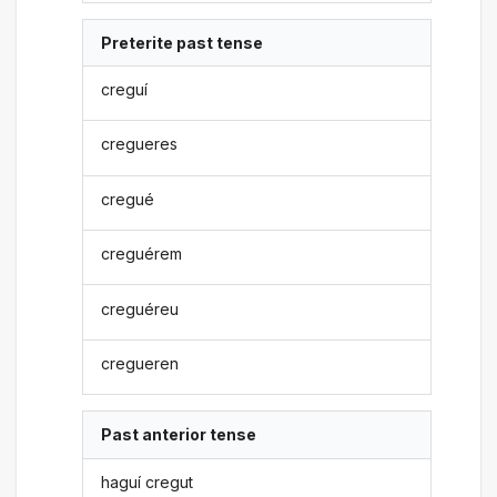
Preterite past tense
creguí
cregueres
cregué
creguérem
creguéreu
cregueren
Past anterior tense
haguí cregut