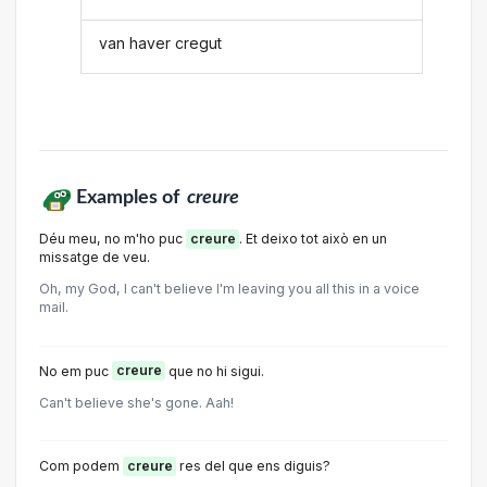
van haver cregut
Examples of
creure
Déu meu, no m'ho puc
creure
. Et deixo tot això en un
missatge de veu.
Oh, my God, I can't believe I'm leaving you all this in a voice
mail.
No em puc
creure
que no hi sigui.
Can't believe she's gone. Aah!
Com podem
creure
res del que ens diguis?