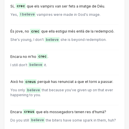
Sí,
crec
que els vampirs van ser fets a imatge de Déu.
Yes,
I believe
vampires were made in God's image.
És jove, no
crec
que ella estigui més enllà de la redempció.
She's young, I don't
believe
she is beyond redemption.
Encara no m'ho
crec
.
I still don't
believe
it.
Això ho
creus
perquè has renunciat a que et torni a passar.
You only
believe
that because you've given up on that ever
happening to you.
Encara
creus
que els mossegadors tenen res d'humà?
Do you still
believe
the biters have some spark in them, huh?