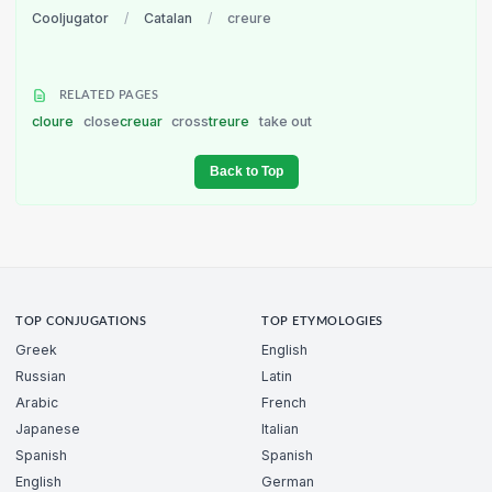
Cooljugator
/
Catalan
/
creure
RELATED PAGES
cloure
close
creuar
cross
treure
take out
Back to Top
TOP CONJUGATIONS
TOP ETYMOLOGIES
Greek
English
Russian
Latin
Arabic
French
Japanese
Italian
Spanish
Spanish
English
German