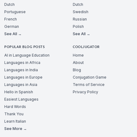
Dutch
Dutch
Portuguese
Swedish
French
Russian
German
Polish
See All →
See All →
POPULAR BLOG POSTS
COOLJUGATOR
AI in Language Education
Home
Languages in Africa
About
Languages in India
Blog
Languages in Europe
Conjugation Game
Languages in Asia
Terms of Service
Hello in Spanish
Privacy Policy
Easiest Languages
Hard Words
Thank You
Learn Italian
See More →