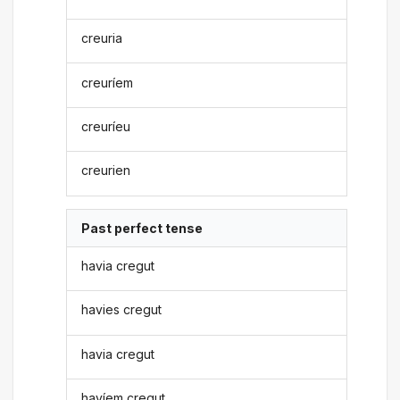
creuria
creuríem
creuríeu
creurien
Past perfect tense
havia cregut
havies cregut
havia cregut
havíem cregut