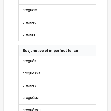
creguem
cregueu
creguin
Subjunctive of imperfect tense
cregués
creguessis
cregués
creguéssim
creguéssiu