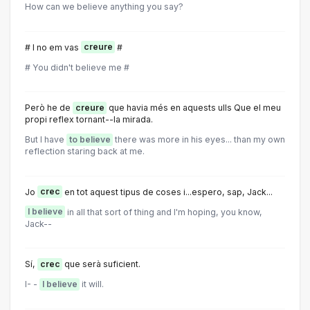
How can we believe anything you say?
# I no em vas
creure
#
# You didn't believe me #
Però he de
creure
que havia més en aquests ulls Que el meu
propi reflex tornant--la mirada.
But I have
to believe
there was more in his eyes... than my own
reflection staring back at me.
Jo
crec
en tot aquest tipus de coses i...espero, sap, Jack...
I believe
in all that sort of thing and I'm hoping, you know,
Jack--
Sí,
crec
que serà suficient.
I- -
I believe
it will.