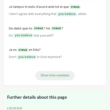
Jo tampoc hi estic d'acord amb tot el que
creus
.
I don't agree with everything that
you believe
, either.
De debò que ho
creus
? Ho
creus
?
Do
you believe
that yourself?
Ja no
creus
en Déu?
Don't
you believe
in God anymore?
Show more examples
Further details about this page
LOCATION