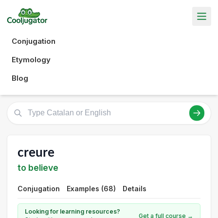
Conjugation
Etymology
Blog
creure
to believe
Conjugation
Examples (68)
Details
Looking for learning resources?
Get a full course →