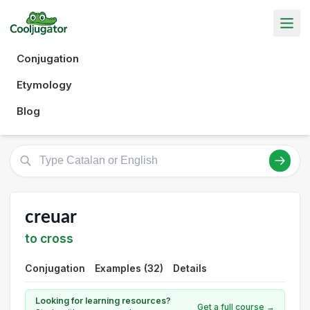
Conjugation
Etymology
Blog
creuar
to cross
Conjugation
Examples (32)
Details
Looking for learning resources?
Get a full course →