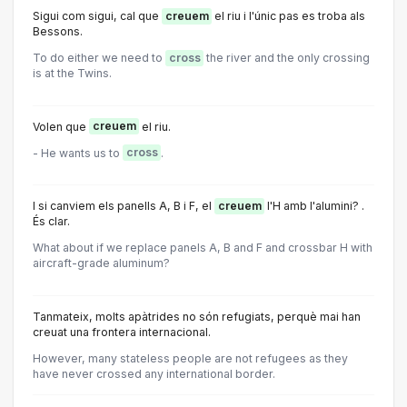
Sigui com sigui, cal que
creuem
el riu i l'únic pas es troba als
Bessons.
To do either we need to
cross
the river and the only crossing
is at the Twins.
Volen que
creuem
el riu.
- He wants us to
cross
.
I si canviem els panells A, B i F, el
creuem
l'H amb l'alumini? .
És clar.
What about if we replace panels A, B and F and crossbar H with
aircraft-grade aluminum?
Tanmateix, molts apàtrides no són refugiats, perquè mai han
creuat una frontera internacional.
However, many stateless people are not refugees as they
have never crossed any international border.