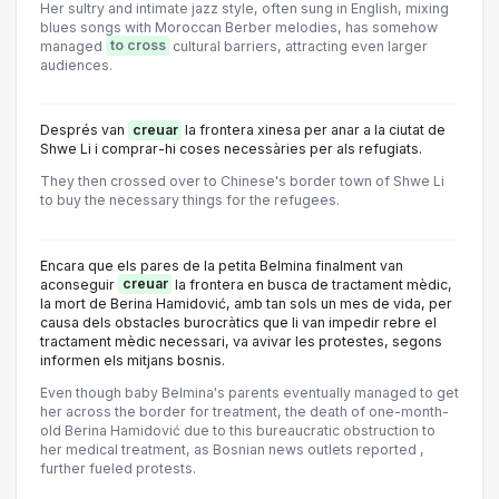
Her sultry and intimate jazz style, often sung in English, mixing
blues songs with Moroccan Berber melodies, has somehow
managed
to cross
cultural barriers, attracting even larger
audiences.
Després van
creuar
la frontera xinesa per anar a la ciutat de
Shwe Li i comprar-hi coses necessàries per als refugiats.
They then crossed over to Chinese's border town of Shwe Li
to buy the necessary things for the refugees.
Encara que els pares de la petita Belmina finalment van
aconseguir
creuar
la frontera en busca de tractament mèdic,
la mort de Berina Hamidović, amb tan sols un mes de vida, per
causa dels obstacles burocràtics que li van impedir rebre el
tractament mèdic necessari, va avivar les protestes, segons
informen els mitjans bosnis.
Even though baby Belmina's parents eventually managed to get
her across the border for treatment, the death of one-month-
old Berina Hamidović due to this bureaucratic obstruction to
her medical treatment, as Bosnian news outlets reported ,
further fueled protests.