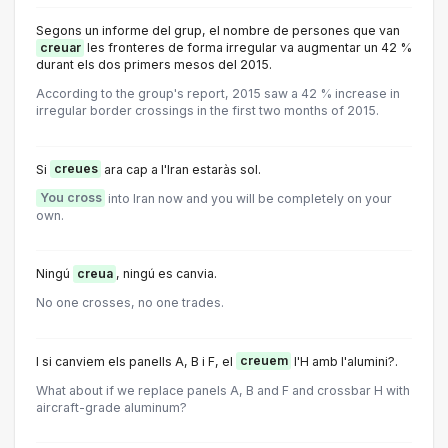
Segons un informe del grup, el nombre de persones que van
creuar
les fronteres de forma irregular va augmentar un 42 %
durant els dos primers mesos del 2015.
According to the group's report, 2015 saw a 42 % increase in
irregular border crossings in the first two months of 2015.
Si
creues
ara cap a l'Iran estaràs sol.
You cross
into Iran now and you will be completely on your
own.
Ningú
creua
, ningú es canvia.
No one crosses, no one trades.
I si canviem els panells A, B i F, el
creuem
l'H amb l'alumini?.
What about if we replace panels A, B and F and crossbar H with
aircraft-grade aluminum?