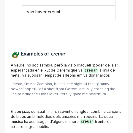
van haver creuat
Examples of
creuar
A veure, no soc zambià, però la visió d'aquell "poder de iaia"
esperançada en el xut de Geremi que va
creuar
la línia de
meta i va suposar l'empat dels lleons em va donar ardor.
I mean, I’m not Zambian, but still the sight of that “granny
power” hopeful of a shot from Geremi actually crossing the
line to bring the Lions level literally gave me heartburn.
El seu jazz, sensual i íntim, i sovint en anglès, combina cançons
de blues amb melodies dels amazics marroquins. La seua
música ha aconseguit d'alguna manera
creuar
fronteres i
atraure el gran públic.