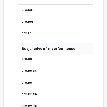
creuem
creueu
creuin
Subjunctive of imperfect tense
creués
creuessis
creués
creuéssim
creuéssiu