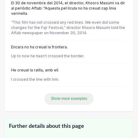
El 30 de novembre del 2014, el director, Khosro Masumi va dir
al periòdic Aftab: "Aquesta pel·lícula no ha creuat cap línia
vermella.
“This film has not crossed any red lines. We even did some
changes for the Fajr Festival,” director Khosro Masumi told the
Aftab newspaper on November 30, 2014.
Encara no ha creuat la frontera.
Up to now he hasn't crossed the border.
He creuat la ratlla, amb ell.
I crossed the line with him.
Show more examples
Further details about this page