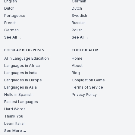
English
German
Dutch
Dutch
Portuguese
Swedish
French
Russian
German
Polish
See All →
See All →
POPULAR BLOG POSTS
COOLJUGATOR
AI in Language Education
Home
Languages in Africa
About
Languages in India
Blog
Languages in Europe
Conjugation Game
Languages in Asia
Terms of Service
Hello in Spanish
Privacy Policy
Easiest Languages
Hard Words
Thank You
Learn Italian
See More →