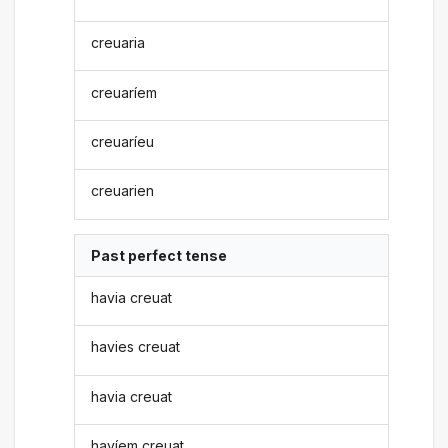
creuaria
creuaríem
creuaríeu
creuarien
Past perfect tense
havia creuat
havies creuat
havia creuat
havíem creuat