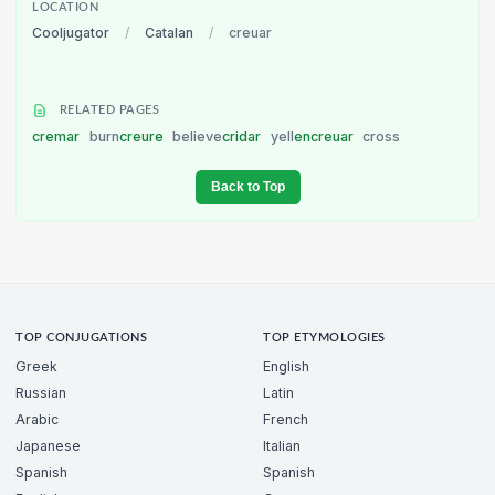
LOCATION
Cooljugator
/
Catalan
/
creuar
RELATED PAGES
cremar
burn
creure
believe
cridar
yell
encreuar
cross
Back to Top
TOP CONJUGATIONS
TOP ETYMOLOGIES
Greek
English
Russian
Latin
Arabic
French
Japanese
Italian
Spanish
Spanish