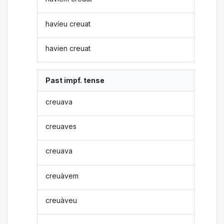
havíeu creuat
havien creuat
Past impf. tense
creuava
creuaves
creuava
creuàvem
creuàveu