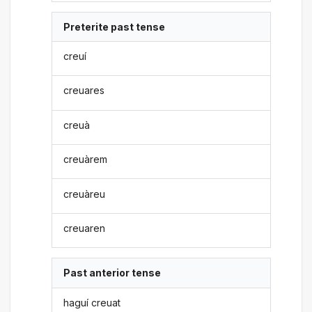
Preterite past tense
creuí
creuares
creuà
creuàrem
creuàreu
creuaren
Past anterior tense
haguí creuat