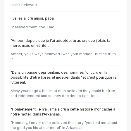
I can't believe it.
! Je les ai cru aussi, papa.
I believed them, too, Dad.
"Amber, depuis que je t'ai adoptée, tu as cru que j'étais ta
mère, mais en vérité...
Amber, you always believed I was your mother... but the truth
is...
"Dans un passé déjà lointain, des hommes "ont cru en la
possibilité d'être libres et indépendants "et c'est pourquoi ils
luttèrent,
Many years ago a bunch of men believed they could be free
and independent and so they decided to fight for it.
"Honnêtement, je n'ai jamais cru à cette histoire d'or caché à
notre motel, dans l'Arkansas.
"Honestly, I never quite believed the story "you told me about
the gold you hid at our motel" in Arkansas.