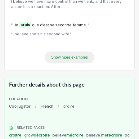
I believe we have more control than we think, and that every
action has a reaction. After all....
" Je
crois
que c'est sa seconde femme. "
"l believe she's his second wife."
Show more examples
Further details about this page
LOCATION
Cooljugator
/
French
/
croire
RELATED PAGES
croitre
grow
décroire
believe
mécroire
believe me
recroire
do