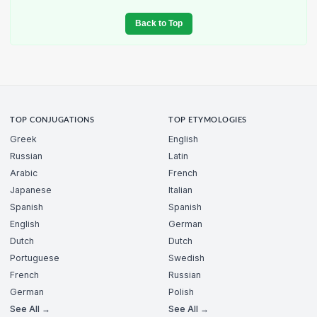
Back to Top
TOP CONJUGATIONS
TOP ETYMOLOGIES
Greek
English
Russian
Latin
Arabic
French
Japanese
Italian
Spanish
Spanish
English
German
Dutch
Dutch
Portuguese
Swedish
French
Russian
German
Polish
See All →
See All →