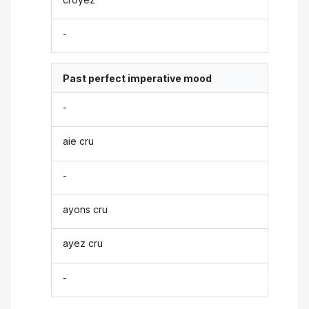
-
Past perfect imperative mood
-
aie cru
-
ayons cru
ayez cru
-