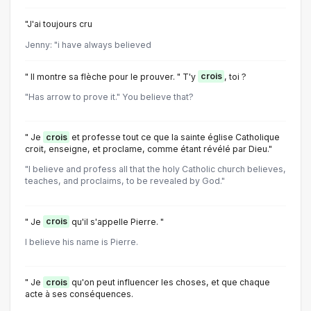
"J'ai toujours cru
Jenny: "i have always believed
" Il montre sa flèche pour le prouver. " T'y
crois
, toi ?
"Has arrow to prove it." You believe that?
" Je
crois
et professe tout ce que la sainte église Catholique
croit, enseigne, et proclame, comme étant révélé par Dieu."
"I believe and profess all that the holy Catholic church believes,
teaches, and proclaims, to be revealed by God."
" Je
crois
qu'il s'appelle Pierre. "
I believe his name is Pierre.
" Je
crois
qu'on peut influencer les choses, et que chaque
acte à ses conséquences.