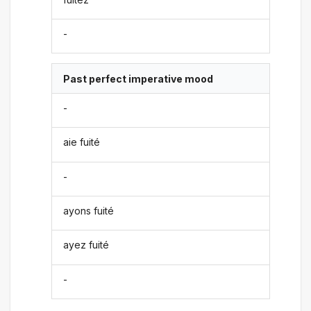
-
Past perfect imperative mood
-
aie fuité
-
ayons fuité
ayez fuité
-