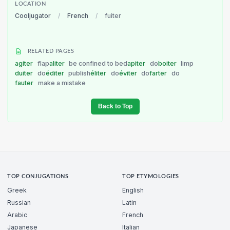
LOCATION
Cooljugator
/
French
/
fuiter
RELATED PAGES
agiter
flap
aliter
be confined to bed
apiter
do
boiter
limp
duiter
do
éditer
publish
éliter
do
éviter
do
farter
do
fauter
make a mistake
Back to Top
TOP CONJUGATIONS
TOP ETYMOLOGIES
Greek
English
Russian
Latin
Arabic
French
Japanese
Italian