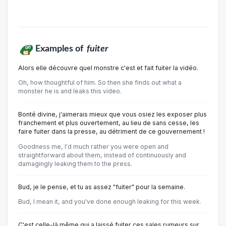
Examples of
fuiter
Alors elle découvre quel monstre c'est et fait fuiter la vidéo.
Oh, how thoughtful of him. So then she finds out what a
monster he is and leaks this video.
Bonté divine, j'aimerais mieux que vous osiez les exposer plus
franchement et plus ouvertement, au lieu de sans cesse, les
faire fuiter dans la presse, au détriment de ce gouvernement !
Goodness me, I'd much rather you were open and
straightforward about them, instead of continuously and
damagingly leaking them to the press.
Bud, je le pense, et tu as assez "fuiter" pour la semaine.
Bud, I mean it, and you've done enough leaking for this week.
C'est celle-là même qui a laissé fuiter ces sales rumeurs sur