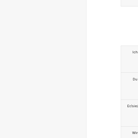
Ich
Du
Er/sie
Wir