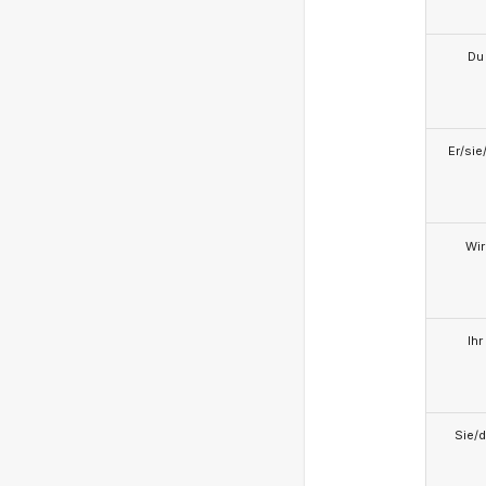
Du
Er/sie
Wir
Ihr
Sie/d