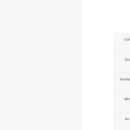
Ich
Du
Er/sie
Wir
Ihr