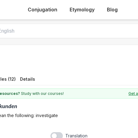
Conjugation
Etymology
Blog
es (12)
Details
 resources?
Study with our courses!
Get 
rkunden
an the following: investigate
Translation