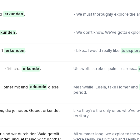
nd
erkunden
.
- We must thoroughly explore the a
rkunden
.
- We don't know. We've gotta explor
iff
erkunden
.
- Like... I would really like
to explor
.. zärtlich...
erkunde
.
Uh...well... stroke... palm... caress...
m Homer mit und
erkunde
diese
Meanwhile, Leela, take Homer and
period.
en, die je neues Gebiet erkundet
Like they're the only ones who've 
territory.
ind wir durch den Wald getollt
All summer long, we explored the w
det, und jetzt sind wir furchtbar
we're really, really tired and really 