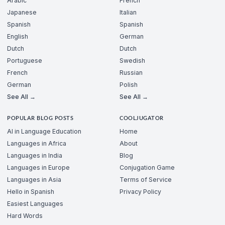
Arabic
French
Japanese
Italian
Spanish
Spanish
English
German
Dutch
Dutch
Portuguese
Swedish
French
Russian
German
Polish
See All →
See All →
POPULAR BLOG POSTS
COOLJUGATOR
AI in Language Education
Home
Languages in Africa
About
Languages in India
Blog
Languages in Europe
Conjugation Game
Languages in Asia
Terms of Service
Hello in Spanish
Privacy Policy
Easiest Languages
Hard Words