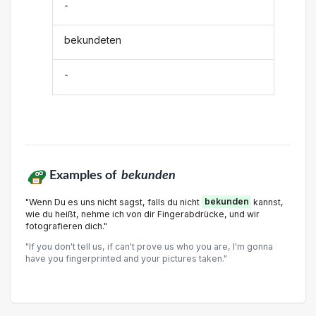
-
bekundeten
-
Examples of
bekunden
"Wenn Du es uns nicht sagst, falls du nicht
bekunden
kannst,
wie du heißt, nehme ich von dir Fingerabdrücke, und wir
fotografieren dich."
"If you don't tell us, if can't prove us who you are, I'm gonna
have you fingerprinted and your pictures taken."