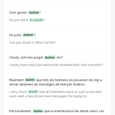
Com goses
dubtar
!
Do you dare
to doubt
?
Ho pots
dubtar
?
Can you doubt it, Miss Fairfax?
Cecily, com has pogut
dubtar
-ho?
Cecily, how could you have ever doubted that I had a brother?
Realment
dubto
que tots els txetxens es posessin de cop a
enviar desenes de missatges de text per Kadírov.
I very much
doubt
that all Chechens were in such a rush that
each sent a few dozen text messages for Kadyrov.
Personalment,
dubto
que la manifestació de demà canviï res.