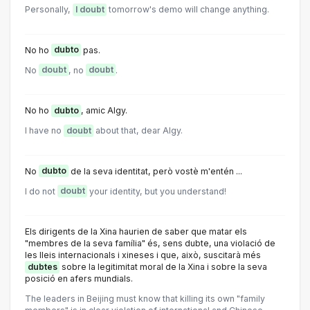
Personally,
I doubt
tomorrow's demo will change anything.
No ho
dubto
pas.
No
doubt
, no
doubt
.
No ho
dubto
, amic Algy.
I have no
doubt
about that, dear Algy.
No
dubto
de la seva identitat, però vostè m'entén ...
I do not
doubt
your identity, but you understand!
Els dirigents de la Xina haurien de saber que matar els
"membres de la seva família" és, sens dubte, una violació de
les lleis internacionals i xineses i que, això, suscitarà més
dubtes
sobre la legitimitat moral de la Xina i sobre la seva
posició en afers mundials.
The leaders in Beijing must know that killing its own "family