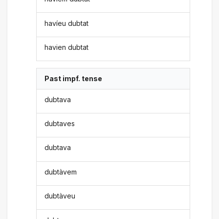
havíeu dubtat
havien dubtat
Past impf. tense
dubtava
dubtaves
dubtava
dubtàvem
dubtàveu