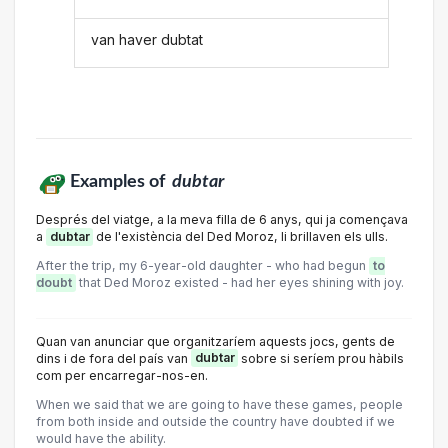
van haver dubtat
Examples of
dubtar
Després del viatge, a la meva filla de 6 anys, qui ja començava
a
dubtar
de l'existència del Ded Moroz, li brillaven els ulls.
After the trip, my 6-year-old daughter - who had begun
to
doubt
that Ded Moroz existed - had her eyes shining with joy.
Quan van anunciar que organitzaríem aquests jocs, gents de
dins i de fora del país van
dubtar
sobre si seríem prou hàbils
com per encarregar-nos-en.
When we said that we are going to have these games, people
from both inside and outside the country have doubted if we
would have the ability.