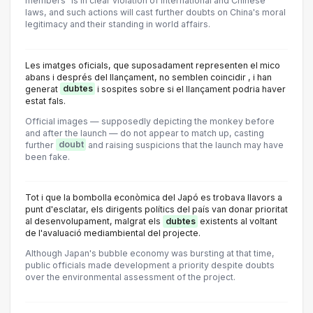
members" is in clear violation of international and Chinese
laws, and such actions will cast further doubts on China's moral
legitimacy and their standing in world affairs.
Les imatges oficials, que suposadament representen el mico
abans i després del llançament, no semblen coincidir , i han
generat
dubtes
i sospites sobre si el llançament podria haver
estat fals.
Official images — supposedly depicting the monkey before
and after the launch — do not appear to match up, casting
further
doubt
and raising suspicions that the launch may have
been fake.
Tot i que la bombolla econòmica del Japó es trobava llavors a
punt d'esclatar, els dirigents polítics del país van donar prioritat
al desenvolupament, malgrat els
dubtes
existents al voltant
de l'avaluació mediambiental del projecte.
Although Japan's bubble economy was bursting at that time,
public officials made development a priority despite doubts
over the environmental assessment of the project.