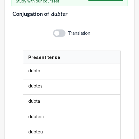
Study with our courses!
Conjugation
of
dubtar
Translation
Present tense
dubto
dubtes
dubta
dubtem
dubteu