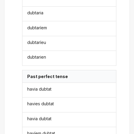
dubtaria
dubtaríem
dubtaríeu
dubtarien
Past perfect tense
havia dubtat
havies dubtat
havia dubtat
havíem dubtat