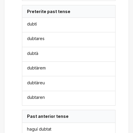
Preterite past tense
dubtí
dubtares
dubtà
dubtàrem
dubtàreu
dubtaren
Past anterior tense
haguí dubtat