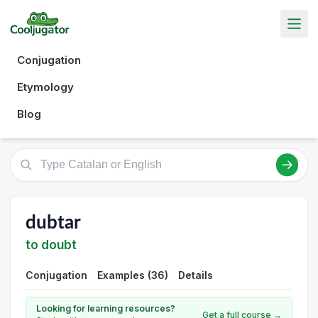
Conjugation
Etymology
Blog
dubtar
to doubt
Conjugation
Examples (36)
Details
Looking for learning resources?
Get a full course →