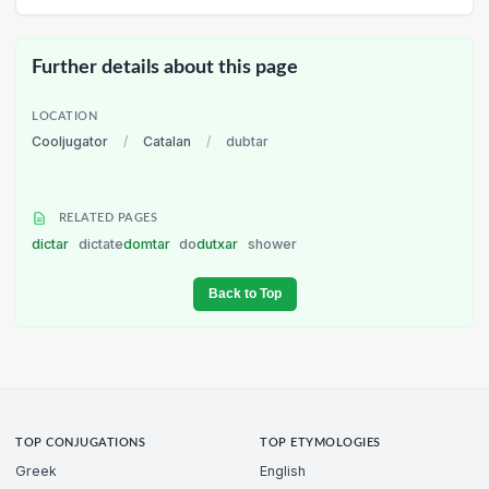
Further details about this page
LOCATION
Cooljugator
/
Catalan
/
dubtar
RELATED PAGES
dictar
dictate
domtar
do
dutxar
shower
Back to Top
TOP CONJUGATIONS
TOP ETYMOLOGIES
Greek
English