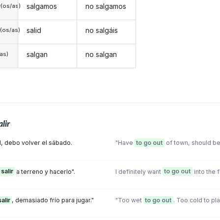
salgamos
no salgamos
(os/as)
salid
no salgáis
(os/as)
salgan
no salgan
/as)
alir
d, debo volver el sábado.
"Have
to go out
of town, should be
salir
a terreno y hacerlo".
I definitely want
to go out
into the f
salir
, demasiado frío para jugar."
"Too wet
to go out
. Too cold to pla