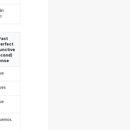
án
o
Past
erfect
unctive
econd)
ense
ese
eses
ese
ésemos