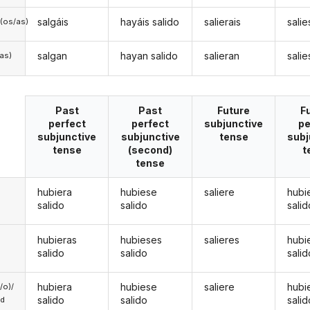
salgáis
hayáis salido
salierais
salie
(os/as)
salgan
hayan salido
salieran
sali
/as)
Past
Past
Future
F
perfect
perfect
subjunctive
pe
subjunctive
subjunctive
tense
subj
tense
(second)
t
tense
hubiera
hubiese
saliere
hubi
salido
salido
salid
hubieras
hubieses
salieres
hubi
salido
salido
salid
hubiera
hubiese
saliere
hubi
a/o)/
salido
salido
salid
ed