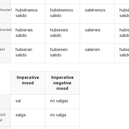
hubiéramos
hubiésemos
saliéremos
hubi
(os/as)
salido
salido
salid
hubierais
hubieseis
saliereis
hubi
(os/as)
salido
salido
salid
hubieran
hubiesen
salieren
hubi
/as)
salido
salido
salid
Imperative
Imperative
mood
negative
mood
sal
no salgas
salga
no salga
a/o)/
ed