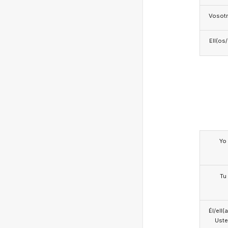
Vosotr
Ell(os
Yo
Tu
Él/ell(
Ust