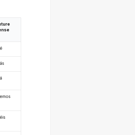
uture
ense
ré
rás
rá
remos
éis