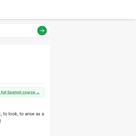
 full Spanish course →
, to look, to arise as a
t