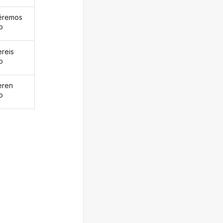
éremos
o
ereis
o
eren
o