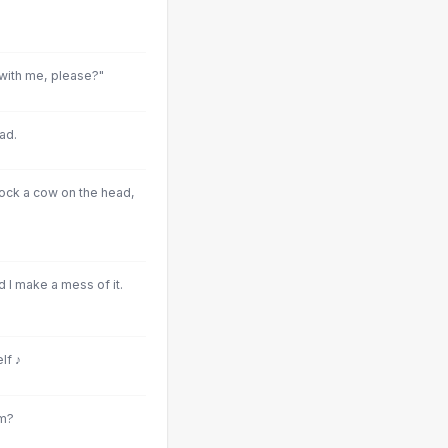
with me, please?"
ad.
nock a cow on the head,
d I make a mess of it.
lf ♪
om?