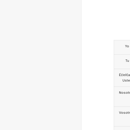
Yo
Tu
Él/ell(
Ust
Nosotr
Vosotr