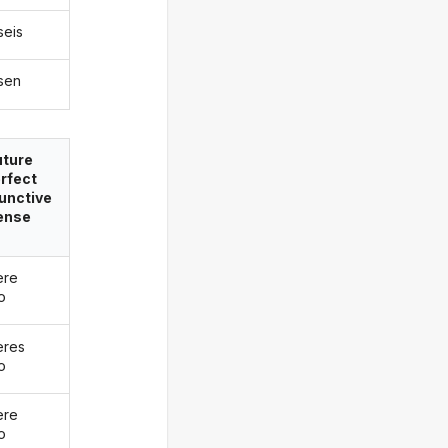
seis
esen
uture
rfect
unctive
ense
ere
o
eres
o
ere
o