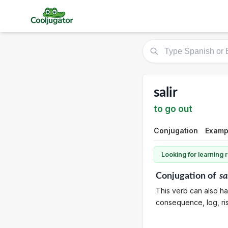
salir
to go out
Conjugation
Examp
Looking for learning
Conjugation
of
sa
This verb can also hav
consequence, log, rise