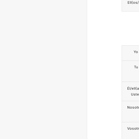
Ell(os
Yo
Tu
Él/ell(
Ust
Nosotr
Vosotr