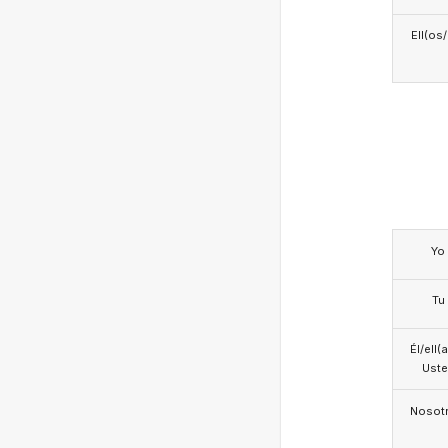
Ell(os
Yo
Tu
Él/ell(
Ust
Nosotr