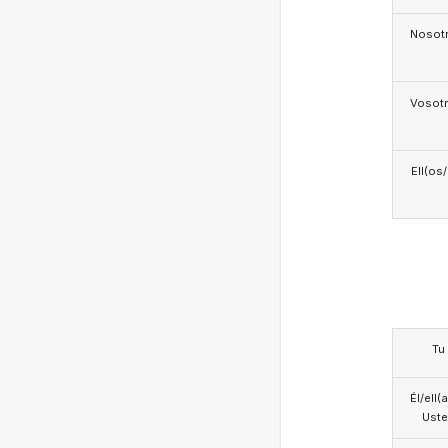
Nosotr
Vosotr
Ell(os
Tu
Él/ell(
Ust