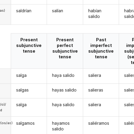
saldrían
salían
habían
habr
/as)
salido
salid
Present
Present
Past
subjunctive
perfect
imperfect
imp
tense
subjunctive
subjunctive
subj
tense
tense
(s
t
salga
haya salido
saliera
sali
salgas
hayas salido
salieras
sali
salga
haya salido
saliera
sali
a/o)/
ed
salgamos
hayamos
saliéramos
sali
(os/as)
salido