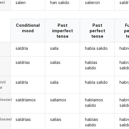
salen
han salido
salieron
sald
/as)
Conditional
Past
Past
F
mood
imperfect
perfect
pe
tense
tense
t
saldría
salía
había salido
habr
saldrías
salías
habías
habr
salido
salid
saldría
salía
había salido
habr
a/o)/
ed
saldríamos
salíamos
habíamos
hab
(os/as)
salido
salid
saldríais
salíais
habíais
habr
(os/as)
salido
salid