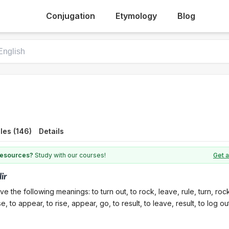
Conjugation
Etymology
Blog
les (146)
Details
 resources?
Study with our courses!
Get a
lir
e the following meanings: to turn out, to rock, leave, rule, turn, rock
, to appear, to rise, appear, go, to result, to leave, result, to log ou