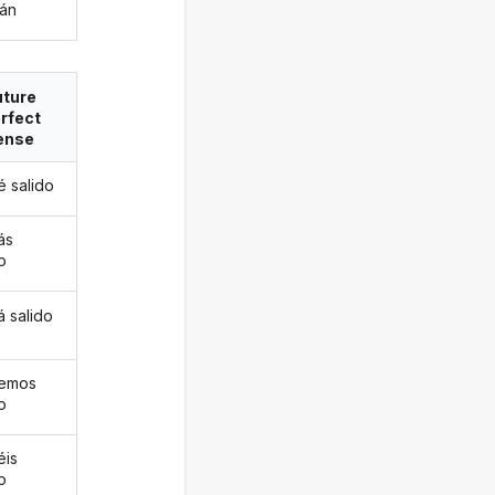
rán
uture
rfect
ense
é salido
ás
o
á salido
remos
o
éis
o