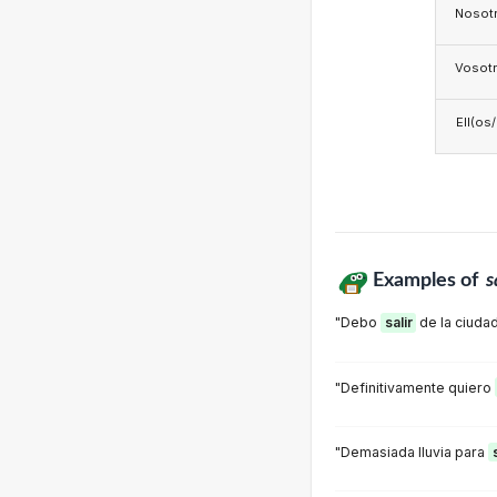
Nosotr
Vosotr
Ell(os
Examples of
s
"Debo
salir
de la ciuda
"Definitivamente quiero
"Demasiada lluvia para