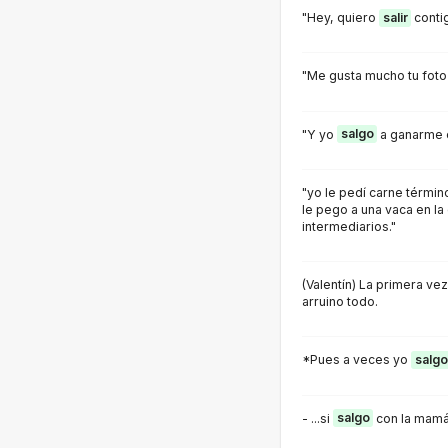
"Hey, quiero
salir
conti
"Me gusta mucho tu foto
"Y yo
salgo
a ganarme e
"yo le pedí carne términ
le pego a una vaca en l
intermediarios."
(Valentín) La primera ve
arruino todo.
*Pues a veces yo
salgo
- ...si
salgo
con la mamá