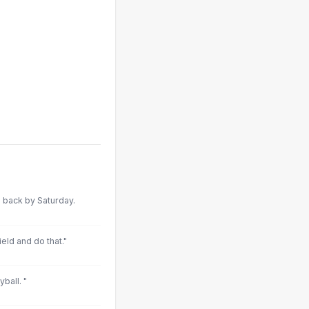
 back by Saturday.
ield and do that."
yball. "