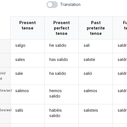
Translation
Present
Present
Past
F
tense
perfect
preterite
t
tense
tense
salgo
he salido
salí
sald
sales
has salido
saliste
sald
sale
ha salido
salió
sald
a/o)/
ed
salimos
hemos
salimos
sald
(os/as)
salido
salís
habéis
salisteis
saldr
(os/as)
salido