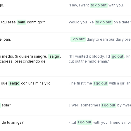
go.
"Hey, I want
to go out
with you.
 ¿quieres
salir
conmigo?"
Would you like
to go out
on a date 
l pan.
''
I go out
daily to earn our daily bre
o medio. Si quisiera sangre,
salgo
,
"If I wanted it bloody, I'd
go out
, k
a cabeza, prescindiendo de
cut out the middleman."
z que
salgo
con una mina y lo
The first time
I go out
with a girl an
sola*
♪ Well, sometimes
I go out
by myse
 de tu amiga?
- ...if
I go out
with your friend's m